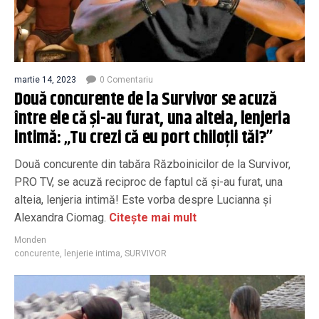
martie 14, 2023
0 Comentariu
Două concurente de la Survivor se acuză
între ele că și-au furat, una alteia, lenjeria
intimă: „Tu crezi că eu port chiloții tăi?”
Două concurente din tabăra Războinicilor de la Survivor,
PRO TV, se acuză reciproc de faptul că și-au furat, una
alteia, lenjeria intimă! Este vorba despre Lucianna și
Alexandra Ciomag.
Citește mai mult
Monden
concurente
,
lenjerie intima
,
SURVIVOR