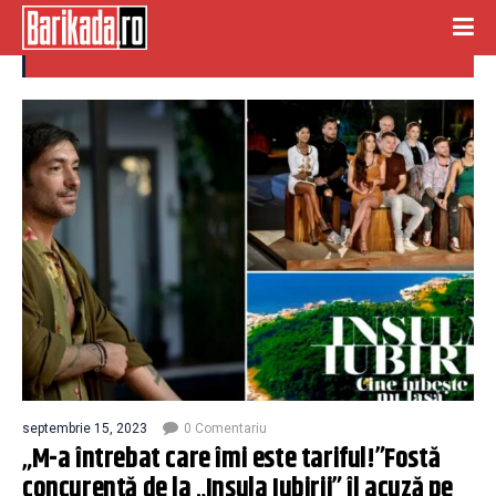
concurente
septembrie 15, 2023
0 Comentariu
„M-a întrebat care îmi este tariful!”Fostă
concurentă de la „Insula Iubirii” îl acuză pe