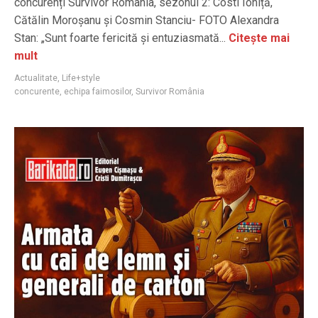
concurenți Survivor România, sezonul 2: Costi Ioniță,
Cătălin Moroșanu și Cosmin Stanciu- FOTO Alexandra
Stan: „Sunt foarte fericită și entuziasmată...
Citește mai
mult
Actualitate
,
Life+style
concurente
,
echipa faimosilor
,
Survivor România