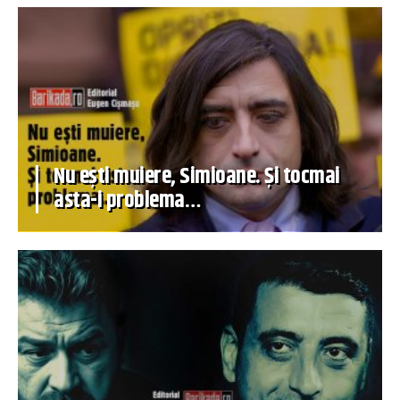
Nu ești muiere, Simioane. Și tocmai
asta-i problema…