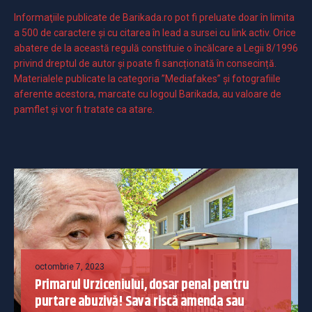
Informaţiile publicate de Barikada.ro pot fi preluate doar în limita
a 500 de caractere şi cu citarea în lead a sursei cu link activ. Orice
abatere de la această regulă constituie o încălcare a Legii 8/1996
privind dreptul de autor și poate fi sancționată în consecință.
Materialele publicate la categoria ”Mediafakes” și fotografiile
aferente acestora, marcate cu logoul Barikada, au valoare de
pamflet și vor fi tratate ca atare.
octombrie 7, 2023
Primarul Urziceniului, dosar penal pentru
purtare abuzivă! Sava riscă amenda sau