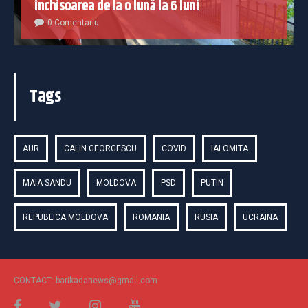
închisoarea de la o lună la 6 luni
0 Comentariu
Tags
AUR
CALIN GEORGESCU
COVID
IALOMITA
MAIA SANDU
MOLDOVA
PSD
PUTIN
REPUBLICA MOLDOVA
ROMANIA
RUSIA
UCRAINA
CONTACT: barikadanews@gmail.com