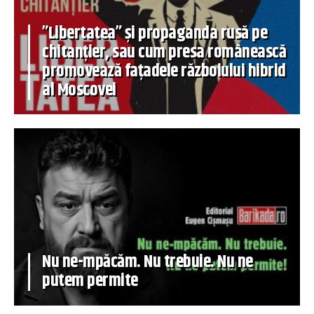
”Libertatea” și propaganda rusă pe
chitanțier, sau cum presa românească
promovează fațadele războiului hibrid
al Moscovei
Nu ne-mpăcăm. Nu trebuie. Nu ne
putem permite