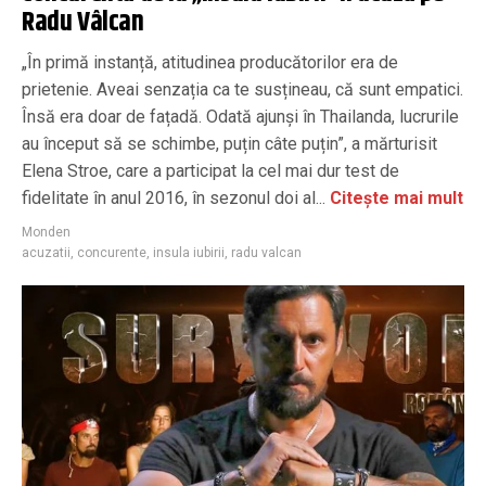
Radu Vâlcan
„În primă instanță, atitudinea producătorilor era de
prietenie. Aveai senzația ca te susțineau, că sunt empatici.
Însă era doar de fațadă. Odată ajunși în Thailanda, lucrurile
au început să se schimbe, puțin câte puțin”, a mărturisit
Elena Stroe, care a participat la cel mai dur test de
fidelitate în anul 2016, în sezonul doi al...
Citește mai mult
Monden
acuzatii
,
concurente
,
insula iubirii
,
radu valcan