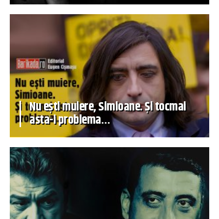
Nu ești muiere, Simioane. Și tocmai
asta-i problema…