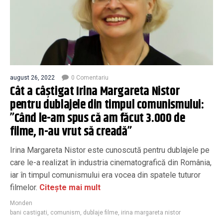
august 26, 2022
0 Comentariu
Cât a câștigat Irina Margareta Nistor
pentru dublajele din timpul comunismului:
”Când le-am spus că am făcut 3.000 de
filme, n-au vrut să creadă”
Irina Margareta Nistor este cunoscută pentru dublajele pe
care le-a realizat în industria cinematografică din România,
iar în timpul comunismului era vocea din spatele tuturor
filmelor.
Citește mai mult
Monden
bani castigati
,
comunism
,
dublaje filme
,
irina margareta nistor