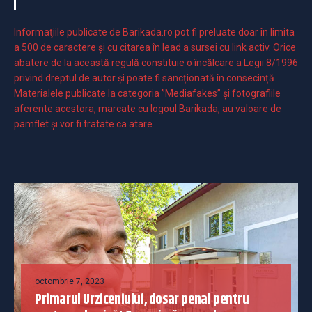
Informaţiile publicate de Barikada.ro pot fi preluate doar în limita
a 500 de caractere şi cu citarea în lead a sursei cu link activ. Orice
abatere de la această regulă constituie o încălcare a Legii 8/1996
privind dreptul de autor și poate fi sancționată în consecință.
Materialele publicate la categoria ”Mediafakes” și fotografiile
aferente acestora, marcate cu logoul Barikada, au valoare de
pamflet și vor fi tratate ca atare.
octombrie 7, 2023
Primarul Urziceniului, dosar penal pentru