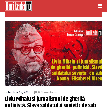
comunism
octombrie 16, 2025
0 Comentariu
Liviu Mihaiu și jurnalismul de gherilă
putinistă. Slavă soldatului sovietic de sub