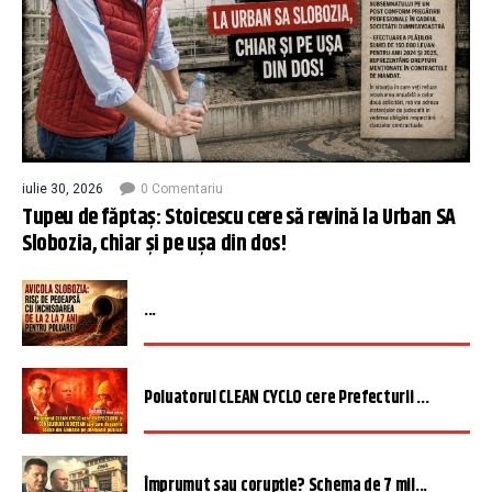
iulie 30, 2026
0 Comentariu
Tupeu de făptaș: Stoicescu cere să revină la Urban SA
Slobozia, chiar și pe ușa din dos!
...
Poluatorul CLEAN CYCLO cere Prefecturii ...
Împrumut sau corupție? Schema de 7 mil...