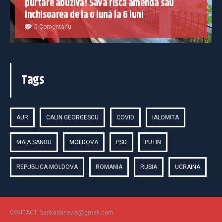
purtare abuzivă! Sava riscă amenda sau
închisoarea de la o lună la 6 luni
0 Comentariu
Tags
AUR
CALIN GEORGESCU
COVID
IALOMITA
MAIA SANDU
MOLDOVA
PSD
PUTIN
REPUBLICA MOLDOVA
ROMANIA
RUSIA
UCRAINA
CONTACT: barikadanews@gmail.com