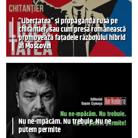
”Libertatea” și propaganda rusă pe
chitanțier, sau cum presa românească
promovează fațadele războiului hibrid
al Moscovei
Nu ne-mpăcăm. Nu trebuie. Nu ne
putem permite