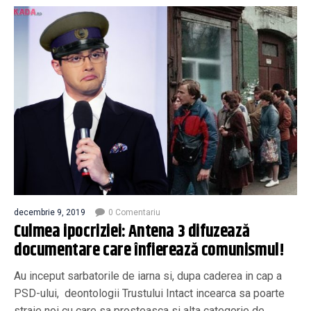
decembrie 9, 2019
0 Comentariu
Culmea ipocriziei: Antena 3 difuzează
documentare care înfierează comunismul!
Au inceput sarbatorile de iarna si, dupa caderea in cap a
PSD-ului, deontologii Trustului Intact incearca sa poarte
straie noi cu care sa prosteasca si alta categorie de