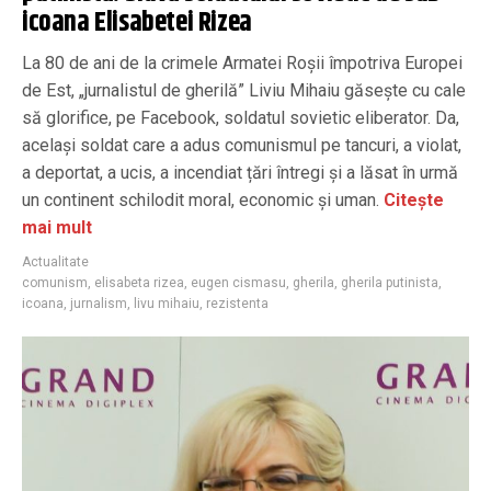
icoana Elisabetei Rizea
La 80 de ani de la crimele Armatei Roșii împotriva Europei
de Est, „jurnalistul de gherilă” Liviu Mihaiu găsește cu cale
să glorifice, pe Facebook, soldatul sovietic eliberator. Da,
același soldat care a adus comunismul pe tancuri, a violat,
a deportat, a ucis, a incendiat țări întregi și a lăsat în urmă
un continent schilodit moral, economic și uman.
Citește
mai mult
Actualitate
comunism
,
elisabeta rizea
,
eugen cismasu
,
gherila
,
gherila putinista
,
icoana
,
jurnalism
,
livu mihaiu
,
rezistenta