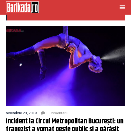
circul metropolitan bucuresti
noiembrie 23, 2019
0 Comentariu
Incident la Circul Metropolitan București: un
trapezist a vomat peste public și a părăsit