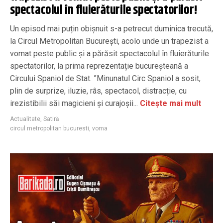
spectacolul în fluierăturile spectatorilor!
Un episod mai puțin obișnuit s-a petrecut duminica trecută,
la Circul Metropolitan București, acolo unde un trapezist a
vomat peste public și a părăsit spectacolul în fluierăturile
spectatorilor, la prima reprezentație bucureșteană a
Circului Spaniol de Stat. ”Minunatul Circ Spaniol a sosit,
plin de surprize, iluzie, râs, spectacol, distracție, cu
irezistibilii săi magicieni și curajoșii...
Citește mai mult
Actualitate
,
Satiră
circul metropolitan bucuresti
,
voma