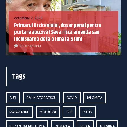
octombrie 7, 2023
Primarul Urziceniului, dosar penal pentru
purtare abuzivă! Sava riscă amenda sau
închisoarea de la o lună la 6 luni
0 Comentariu
Tags
AUR
CALIN GEORGESCU
COVID
IALOMITA
MAIA SANDU
MOLDOVA
PSD
PUTIN
REPUBLICA MOLDOVA
ROMANIA
RUSIA
UCRAINA