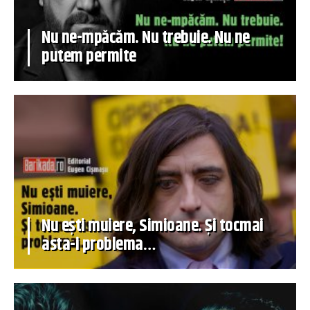
Nu ne-mpăcăm. Nu trebuie. Nu ne
putem permite
Nu ești muiere, Simioane. Și tocmai
asta-i problema…