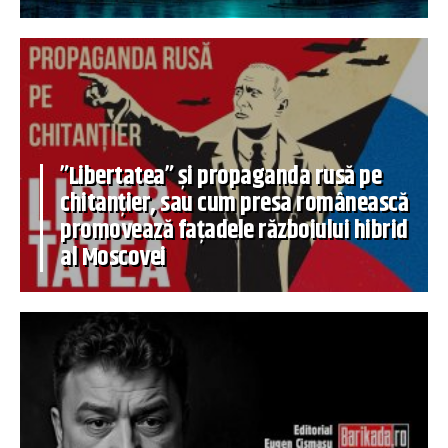
”Libertatea” și propaganda rusă pe
chitanțier, sau cum presa românească
promovează fațadele războiului hibrid
al Moscovei