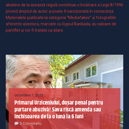
abatere de la această regulă constituie o încălcare a Legii 8/1996
privind dreptul de autor și poate fi sancționată în consecință.
Materialele publicate la categoria ”Mediafakes” și fotografiile
aferente acestora, marcate cu logoul Barikada, au valoare de
pamflet și vor fi tratate ca atare.
octombrie 7, 2023
Primarul Urziceniului, dosar penal pentru
purtare abuzivă! Sava riscă amenda sau
închisoarea de la o lună la 6 luni
0 Comentariu