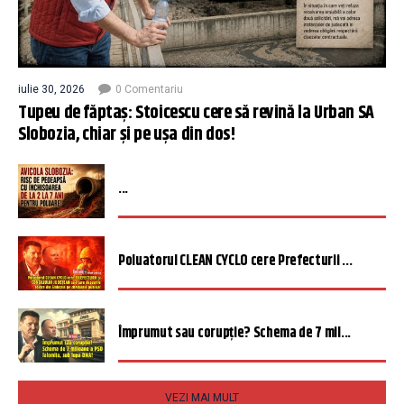
iulie 30, 2026
0 Comentariu
Tupeu de făptaș: Stoicescu cere să revină la Urban SA
Slobozia, chiar și pe ușa din dos!
...
Poluatorul CLEAN CYCLO cere Prefecturii ...
Împrumut sau corupție? Schema de 7 mil...
VEZI MAI MULT