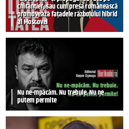
chitanțier, sau cum presa românească
promovează fațadele războiului hibrid
al Moscovei
Nu ne-mpăcăm. Nu trebuie. Nu ne
putem permite