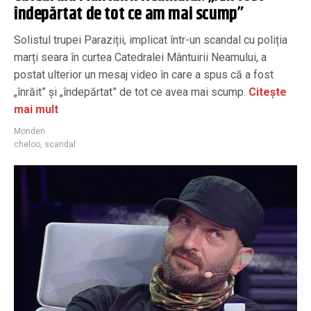
îndepărtat de tot ce am mai scump”
Solistul trupei Paraziții, implicat într-un scandal cu poliția
marți seara în curtea Catedralei Mântuirii Neamului, a
postat ulterior un mesaj video în care a spus că a fost
„înrăit” și „îndepărtat” de tot ce avea mai scump.
Citește
mai mult
Monden
cheloo
,
scandal