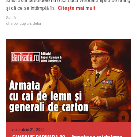
stilul ăsta tabloidele nu o să ducă vreodată lipsă de rating
şi că ce se întâmplă în...
Citește mai mult
Satiră
cheloo
,
cupluri
,
delia
noiembrie 21, 2025