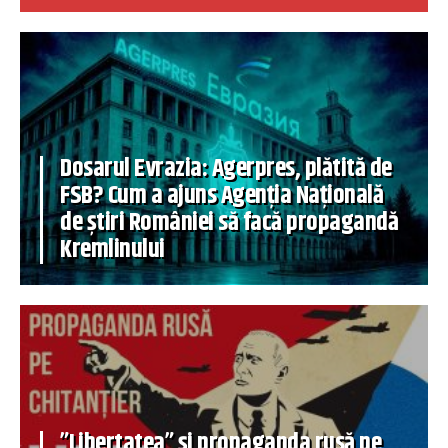
Dosarul Evrazia: Agerpres, plătită de
FSB? Cum a ajuns Agenția Națională
de știri României să facă propagandă
Kremlinului
”Libertatea” și propaganda rusă pe