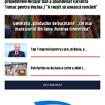
președintele Nicușor Dan a abandonat varianta
Tomac pentru Veștea / ”A reușit să unească românii”
Generația „gândacilor de bucătărie”: „Cel mai
mare partid din lume. Puterea tineretului”
Top 7 expresii pentru care, în Rusia, a...
Patriarhia va instala o cutie a milei î...
VEZI MAI MULT