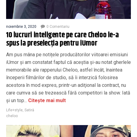
noiembrie 3, 2020
0 Comentariu
10 lucruri inteligente pe care Cheloo le-a
spus la preselecţia pentru iUmor
Am pus mâna pe notițele producătorilor viitoarei emisiuni
iUmor şi am constatat faptul că aceştia şi-au notat gherlele
memorabile ale rapperului Cheloo, astfel încât, înaintea
începerii filmărilor de studio, să îi interzică folosirea
acestora în mod expres, printr-un adiţional la contract, nu
care cumva să se trezească fără competitori la show. Iată
şi un top...
Citește mai mult
Life+style
,
Satiră
cheloo