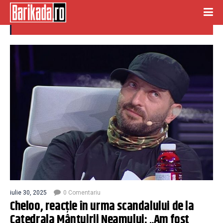
cheloo
iulie 30, 2025
0 Comentariu
Cheloo, reacție în urma scandalului de la
Catedrala Mântuirii Neamului: „Am fost