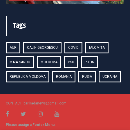
Tags
AUR
CALIN GEORGESCU
COVID
IALOMITA
MAIA SANDU
MOLDOVA
PSD
PUTIN
REPUBLICA MOLDOVA
ROMANIA
RUSIA
UCRAINA
CONTACT: barikadanews@gmail.com
Please assign a Footer Menu.