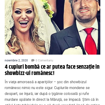
noiembrie 2, 2020
0 Comentariu
4 cupluri bombă ce ar putea face senzaţie în
showbizz-ul românesc!
În viaţa amoroasă a apariţiilor – şoc din showbizul
românesc nimic nu este sigur. Cuplurile mondene se
despart, se înjură, iar după o ţigănie colosală şi rufe
murdare spălate în direct la Măruţă, se împacă. Ştim că în