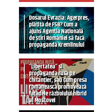
Dosarul Evrazia: Agerpres,
plătită de FSB? Cum a
ajuns Agenția Națională
de știri României să facă
propagandă Kremlinului
”Libertatea” și
propaganda rusă pe
chitanțier, sau cum presa
românească promovează
fațadele războiului hibrid
al Moscovei