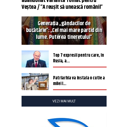
abandonat varianta Tomac pentru
Veștea / ”A reușit să unească românii”
Generația „gândacilor de
bucătărie”: „Cel mai mare partid din
lume. Puterea tineretului”
Top 7 expresii pentru care, în
Rusia, a...
Patriarhia va instala o cutie a
milei î...
VEZI MAI MULT