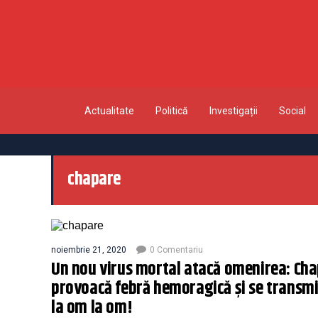
Actualitate
Politică
Investigații
Social
chapare
noiembrie 21, 2020
0 Comentariu
Un nou virus mortal atacă omenirea: Ch
provoacă febră hemoragică și se transmi
la om la om!