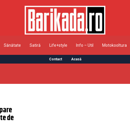
Sănătate
Satiră
Life+style
Info – Util
Motokooltura
Contact
Acasă
apare
te de