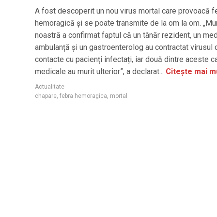
A fost descoperit un nou virus mortal care provoacă f
hemoragică și se poate transmite de la om la om. „M
noastră a confirmat faptul că un tânăr rezident, un me
ambulanță și un gastroenterolog au contractat virusul
contacte cu pacienți infectați, iar două dintre aceste c
medicale au murit ulterior”, a declarat...
Citește mai m
Actualitate
chapare
,
febra hemoragica
,
mortal