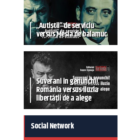
„Autiștii” de serviciu
versus Mesia de balamuc
Suverani în genunchi!
România versus iluzia
libertății de a alege
Social Network