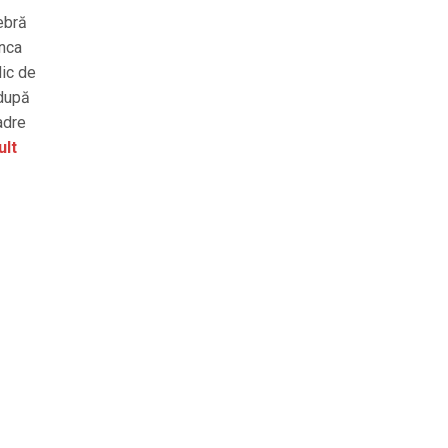
ebră
unca
dic de
 după
adre
ult