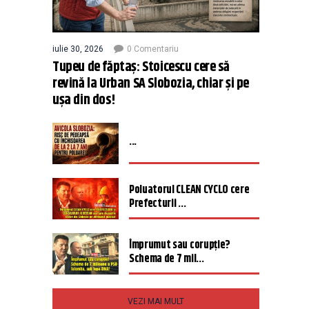
iulie 30, 2026
0 Comentariu
Tupeu de făptaș: Stoicescu cere să
revină la Urban SA Slobozia, chiar și pe
ușa din dos!
...
Poluatorul CLEAN CYCLO cere
Prefecturii ...
Împrumut sau corupție?
Schema de 7 mil...
VEZI MAI MULT