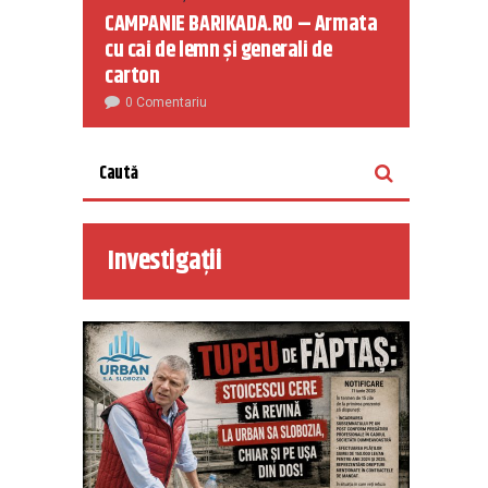
CAMPANIE BARIKADA.RO – Armata
cu cai de lemn și generali de
carton
0 Comentariu
Investigații