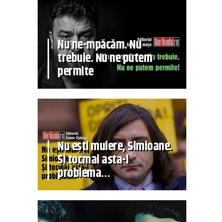
Nu ne-mpăcăm. Nu
trebuie. Nu ne putem
permite
Nu ești muiere, Simioane.
Și tocmai asta-i
problema…