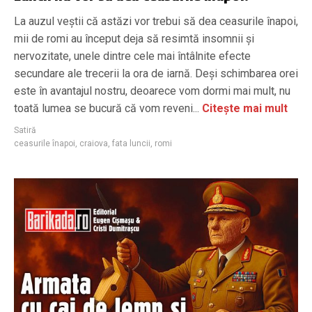
La auzul veștii că astăzi vor trebui să dea ceasurile înapoi,
mii de romi au început deja să resimtă insomnii și
nervozitate, unele dintre cele mai întâlnite efecte
secundare ale trecerii la ora de iarnă. Deși schimbarea orei
este în avantajul nostru, deoarece vom dormi mai mult, nu
toată lumea se bucură că vom reveni...
Citește mai mult
Satiră
ceasurile înapoi
,
craiova
,
fata luncii
,
romi