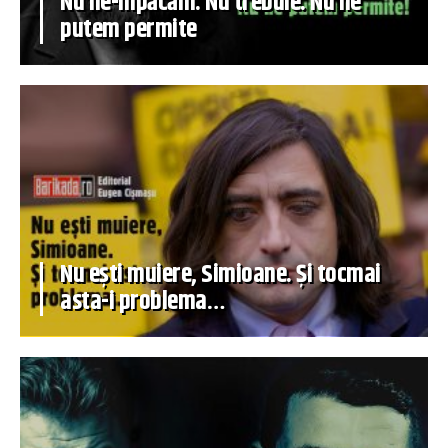
Nu ne-mpăcăm. Nu trebuie. Nu ne
putem permite
Nu ești muiere, Simioane. Și tocmai
asta-i problema…