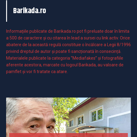
Barikada.ro
Informaţiile publicate de Barikada.ro pot fi preluate doar în limita
a 500 de caractere şi cu citarea în lead a sursei cu link activ. Orice
abatere de la această regulă constituie o încălcare a Legii 8/1996
privind dreptul de autor și poate fi sancționată în consecință.
Materialele publicate la categoria ”Mediafakes” și fotografiile
aferente acestora, marcate cu logoul Barikada, au valoare de
pamflet și vor fi tratate ca atare.