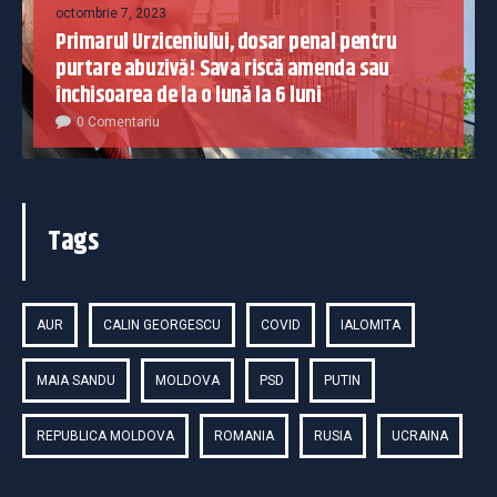
octombrie 7, 2023
Primarul Urziceniului, dosar penal pentru
purtare abuzivă! Sava riscă amenda sau
închisoarea de la o lună la 6 luni
0 Comentariu
Tags
AUR
CALIN GEORGESCU
COVID
IALOMITA
MAIA SANDU
MOLDOVA
PSD
PUTIN
REPUBLICA MOLDOVA
ROMANIA
RUSIA
UCRAINA