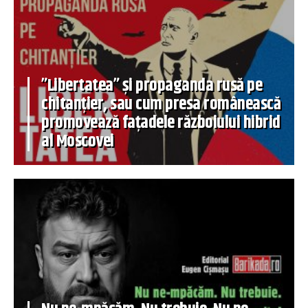
”Libertatea” și propaganda rusă pe
chitanțier, sau cum presa românească
promovează fațadele războiului hibrid
al Moscovei