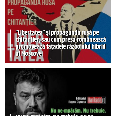
”Libertatea” și propaganda rusă pe
chitanțier, sau cum presa românească
promovează fațadele războiului hibrid
al Moscovei