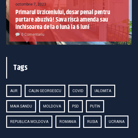
octombrie 7, 2023
Primarul Urziceniului, dosar penal pentru
purtare abuzivă! Sava riscă amenda sau
închisoarea de la o lună la 6 luni
0 Comentariu
Tags
AUR
CALIN GEORGESCU
COVID
IALOMITA
MAIA SANDU
MOLDOVA
PSD
PUTIN
REPUBLICA MOLDOVA
ROMANIA
RUSIA
UCRAINA