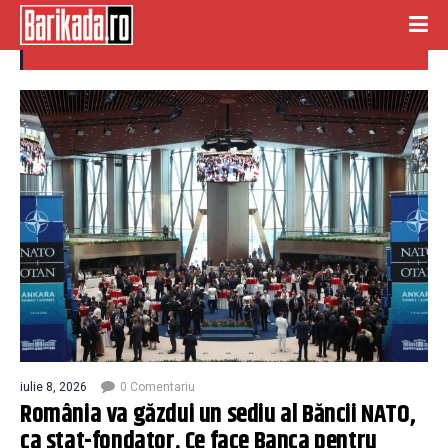
banca nato
iulie 8, 2026
0 Comentariu
România va găzdui un sediu al Băncii NATO,
ca stat-fondator. Ce face Banca pentru