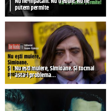
Nu ne-mpăcăm. Nu trebuie. Nu ne
putem permite
Nu ești muiere, Simioane. Și tocmai
asta-i problema…