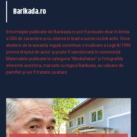
Barikada.ro
Informaţiile publicate de Barikada.ro pot fi preluate doar în limita
a 500 de caractere şi cu citarea în lead a sursei cu link activ. Orice
abatere de la această regulă constituie o încălcare a Legii 8/1996
privind dreptul de autor și poate fi sancționată în consecință.
Materialele publicate la categoria ”Mediafakes” și fotografiile
aferente acestora, marcate cu logoul Barikada, au valoare de
pamflet și vor fi tratate ca atare.