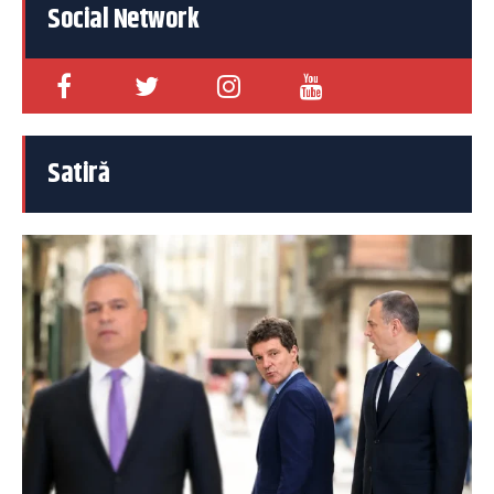
Social Network
Satiră