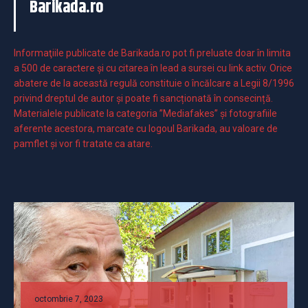
Barikada.ro
Informaţiile publicate de Barikada.ro pot fi preluate doar în limita
a 500 de caractere şi cu citarea în lead a sursei cu link activ. Orice
abatere de la această regulă constituie o încălcare a Legii 8/1996
privind dreptul de autor și poate fi sancționată în consecință.
Materialele publicate la categoria ”Mediafakes” și fotografiile
aferente acestora, marcate cu logoul Barikada, au valoare de
pamflet și vor fi tratate ca atare.
octombrie 7, 2023