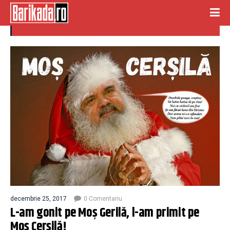
arginti
decembrie 25, 2017
0 Comentariu
L-am gonit pe Moș Gerilă, l-am primit pe
Moș Cerșilă!