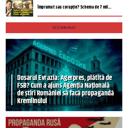
Împrumut sau corupție? Schema de 7 mil...
VEZI MAI MULT
Dosarul Evrazia: Agerpres, plătită de
FSB? Cum a ajuns Agenția Națională
de știri României să facă propagandă
Kremlinului