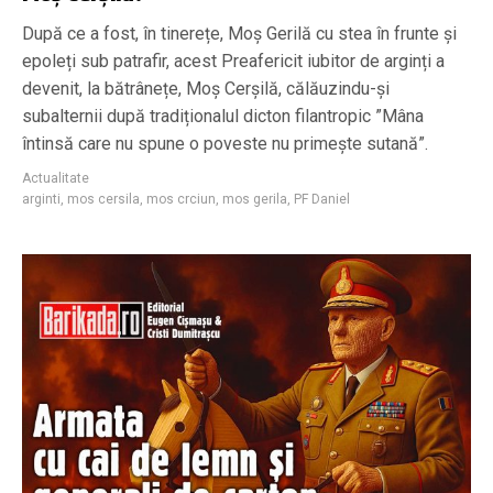
După ce a fost, în tinerețe, Moș Gerilă cu stea în frunte și
epoleți sub patrafir, acest Preafericit iubitor de arginți a
devenit, la bătrânețe, Moș Cerșilă, călăuzindu-și
subalternii după tradiționalul dicton filantropic ”Mâna
întinsă care nu spune o poveste nu primește sutană”.
Actualitate
arginti
,
mos cersila
,
mos crciun
,
mos gerila
,
PF Daniel