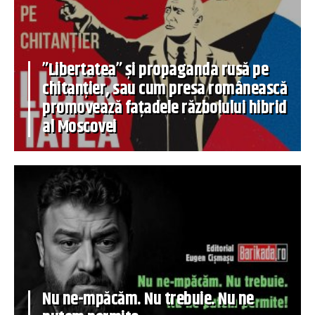
”Libertatea” și propaganda rusă pe
chitanțier, sau cum presa românească
promovează fațadele războiului hibrid
al Moscovei
Nu ne-mpăcăm. Nu trebuie. Nu ne