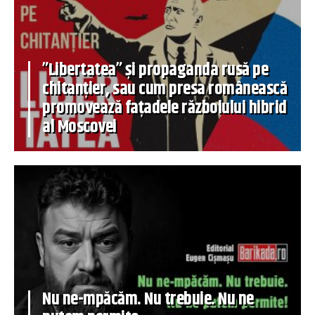
”Libertatea” și propaganda rusă pe
chitanțier, sau cum presa românească
promovează fațadele războiului hibrid
al Moscovei
Nu ne-mpăcăm. Nu trebuie. Nu ne