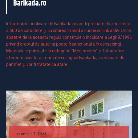
Barikada.ro
Informaţiile publicate de Barikada.ro pot fi preluate doar în limita
a 500 de caractere şi cu citarea în lead a sursei cu link activ. Orice
abatere de la această regulă constituie o încălcare a Legii 8/1996
privind dreptul de autor și poate fi sancționată în consecință.
Materialele publicate la categoria ”Mediafakes” și fotografiile
aferente acestora, marcate cu logoul Barikada, au valoare de
pamflet și vor fi tratate ca atare.
octombrie 7, 2023