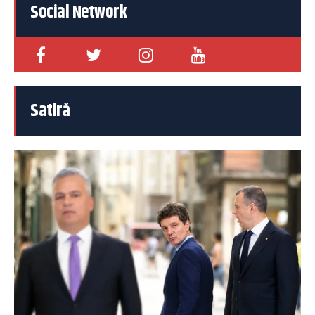
Social Network
Satiră