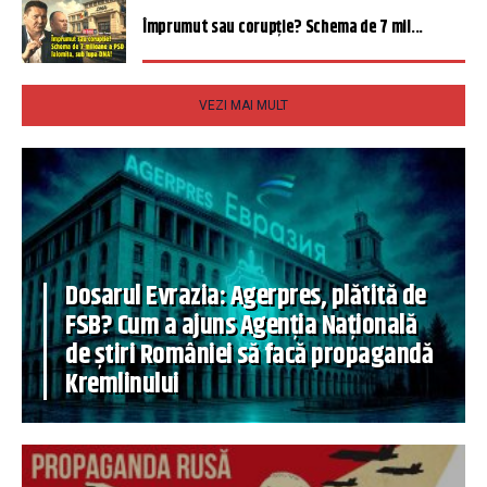
Împrumut sau corupție? Schema de 7 mil...
VEZI MAI MULT
Dosarul Evrazia: Agerpres, plătită de
FSB? Cum a ajuns Agenția Națională
de știri României să facă propagandă
Kremlinului