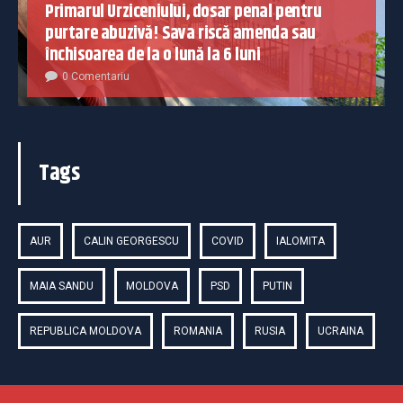
Primarul Urziceniului, dosar penal pentru
purtare abuzivă! Sava riscă amenda sau
închisoarea de la o lună la 6 luni
0 Comentariu
Tags
AUR
CALIN GEORGESCU
COVID
IALOMITA
MAIA SANDU
MOLDOVA
PSD
PUTIN
REPUBLICA MOLDOVA
ROMANIA
RUSIA
UCRAINA