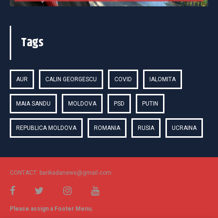
Tags
AUR
CALIN GEORGESCU
COVID
IALOMITA
MAIA SANDU
MOLDOVA
PSD
PUTIN
REPUBLICA MOLDOVA
ROMANIA
RUSIA
UCRAINA
CONTACT: barikadanews@gmail.com
Please assign a Footer Menu.