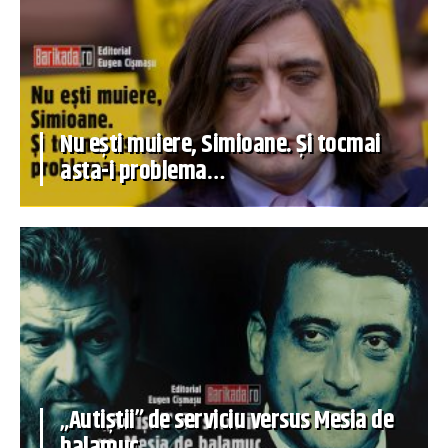
Nu ești muiere, Simioane. Și tocmai
asta-i problema…
„Autiștii” de serviciu versus Mesia de
balamuc