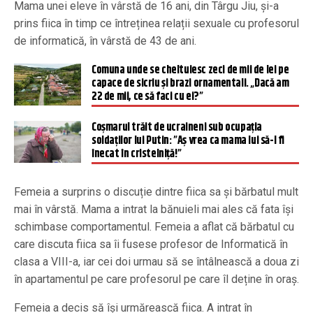
Mama unei eleve în vârstă de 16 ani, din Târgu Jiu, și-a
prins fiica în timp ce întreținea relații sexuale cu profesorul
de informatică, în vârstă de 43 de ani.
Comuna unde se cheltuiesc zeci de mii de lei pe
capace de sicriu și brazi ornamentali. „Dacă am
22 de mii, ce să faci cu ei?”
Coșmarul trăit de ucraineni sub ocupația
soldaților lui Putin: ”Aș vrea ca mama lui să-l fi
înecat în cristelniță!”
Femeia a surprins o discuție dintre fiica sa și bărbatul mult
mai în vârstă. Mama a intrat la bănuieli mai ales că fata își
schimbase comportamentul. Femeia a aflat că bărbatul cu
care discuta fiica sa îi fusese profesor de Informatică în
clasa a VIII-a, iar cei doi urmau să se întâlnească a doua zi
în apartamentul pe care profesorul pe care îl deține în oraș.
Femeia a decis să își urmărească fiica. A intrat în