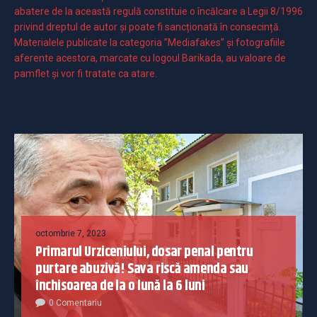
abatere de la această regulă constituie o încălcare a Legii 8/1996
privind dreptul de autor și poate fi sancționată în consecință.
Materialele publicate la categoria ”Mediafakes” și fotografiile
aferente acestora, marcate cu logoul Barikada, au valoare de
pamflet și vor fi tratate ca atare.
octombrie 7, 2023
Primarul Urziceniului, dosar penal pentru
purtare abuzivă! Sava riscă amenda sau
închisoarea de la o lună la 6 luni
0 Comentariu