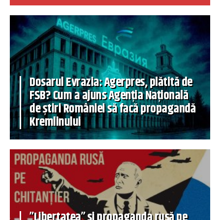
Dosarul Evrazia: Agerpres, plătită de
FSB? Cum a ajuns Agenția Națională
de știri României să facă propagandă
Kremlinului
”Libertatea” și propaganda rusă pe