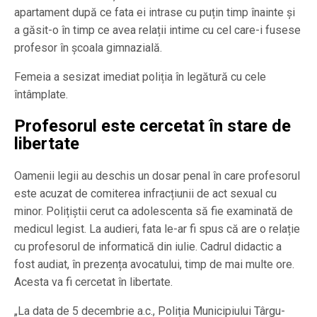
apartament după ce fata ei intrase cu puțin timp înainte și
a găsit-o în timp ce avea relații intime cu cel care-i fusese
profesor în școala gimnazială.
Femeia a sesizat imediat poliția în legătură cu cele
întâmplate.
Profesorul este cercetat în stare de
libertate
Oamenii legii au deschis un dosar penal în care profesorul
este acuzat de comiterea infracțiunii de act sexual cu
minor. Polițiștii cerut ca adolescenta să fie examinată de
medicul legist. La audieri, fata le-ar fi spus că are o relație
cu profesorul de informatică din iulie. Cadrul didactic a
fost audiat, în prezența avocatului, timp de mai multe ore.
Acesta va fi cercetat în libertate.
„La data de 5 decembrie a.c., Poliția Municipiului Târgu-