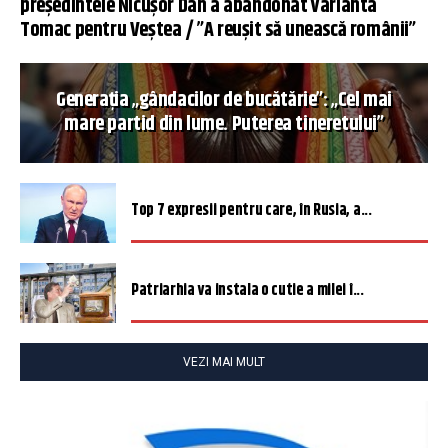
președintele Nicușor Dan a abandonat varianta
Tomac pentru Veștea / ”A reușit să unească românii”
Generația „gândacilor de bucătărie”: „Cel mai
mare partid din lume. Puterea tineretului”
Top 7 expresii pentru care, în Rusia, a...
Patriarhia va instala o cutie a milei î...
VEZI MAI MULT