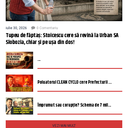
iulie 30, 2026
0 Comentariu
Tupeu de făptaș: Stoicescu cere să revină la Urban SA
Slobozia, chiar și pe ușa din dos!
...
Poluatorul CLEAN CYCLO cere Prefecturii ...
Împrumut sau corupție? Schema de 7 mil...
VEZI MAI MULT