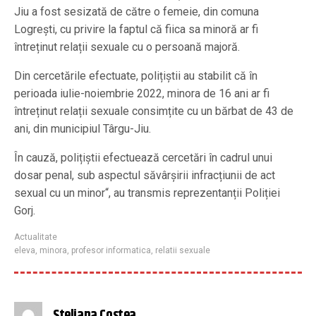
Jiu a fost sesizată de către o femeie, din comuna
Logrești, cu privire la faptul că fiica sa minoră ar fi
întreținut relații sexuale cu o persoană majoră.
Din cercetările efectuate, polițiștii au stabilit că în
perioada iulie-noiembrie 2022, minora de 16 ani ar fi
întreținut relații sexuale consimțite cu un bărbat de 43 de
ani, din municipiul Târgu-Jiu.
În cauză, polițiștii efectuează cercetări în cadrul unui
dosar penal, sub aspectul săvârșirii infracțiunii de act
sexual cu un minor“, au transmis reprezentanții Poliției
Gorj.
Actualitate
eleva
,
minora
,
profesor informatica
,
relatii sexuale
Steliana Costea