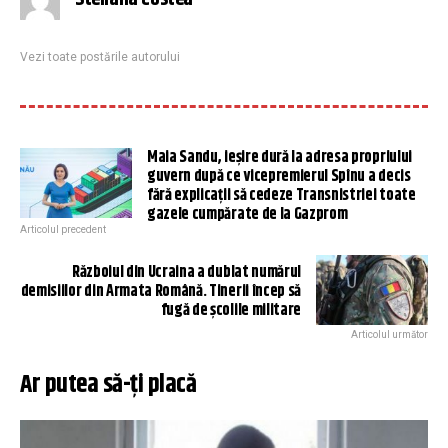
Vezi toate postările autorului
Maia Sandu, ieșire dură la adresa propriului
guvern după ce vicepremierul Spînu a decis
fără explicații să cedeze Transnistriei toate
gazele cumpărate de la Gazprom
Articolul precedent
Războiul din Ucraina a dublat numărul
demisiilor din Armata Română. Tinerii încep să
fugă de școlile militare
Articolul următor
Ar putea să-ți placă