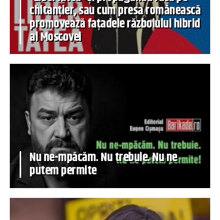
chitanțier, sau cum presa românească
promovează fațadele războiului hibrid
al Moscovei
Nu ne-mpăcăm. Nu trebuie. Nu ne
putem permite