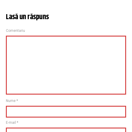
Lasă un răspuns
Comentariu
Nume
*
E-mail
*