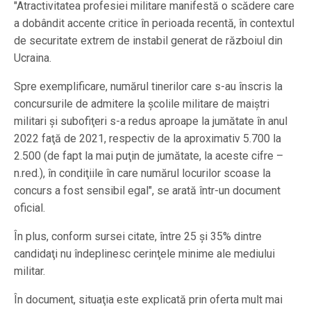
″Atractivitatea profesiei militare manifestă o scădere care
a dobândit accente critice în perioada recentă, în contextul
de securitate extrem de instabil generat de războiul din
Ucraina.
Spre exemplificare, numărul tinerilor care s-au înscris la
concursurile de admitere la şcolile militare de maiştri
militari şi subofiţeri s-a redus aproape la jumătate în anul
2022 faţă de 2021, respectiv de la aproximativ 5.700 la
2.500 (de fapt la mai puţin de jumătate, la aceste cifre –
n.red.), în condiţiile în care numărul locurilor scoase la
concurs a fost sensibil egal″, se arată într-un document
oficial.
În plus, conform sursei citate, între 25 şi 35% dintre
candidaţi nu îndeplinesc cerinţele minime ale mediului
militar.
În document, situaţia este explicată prin oferta mult mai