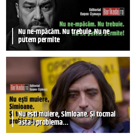
Nu ne-mpăcăm. Nu trebuie. Nu ne
putem permite
Nu ești muiere, Simioane. Și tocmai
asta-i problema…