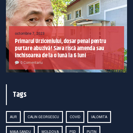
octombrie 7, 2023
Primarul Urziceniului, dosar penal pentru
purtare abuzivă! Sava riscă amenda sau
închisoarea de la o lună la 6 luni
0 Comentariu
Tags
AUR
CALIN GEORGESCU
COVID
IALOMITA
MAIA SANDU
MOLDOVA
PSD
PUTIN