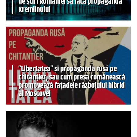
de știri României să facă propagandă
Kremlinului
”Libertatea” și propaganda rusă pe
chitanțier, sau cum presa românească
promovează fațadele războiului hibrid
al Moscovei