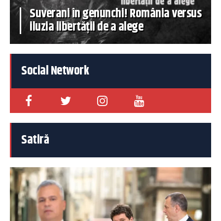
Suverani în genunchi! România versus
iluzia libertății de a alege
Social Network
Satiră