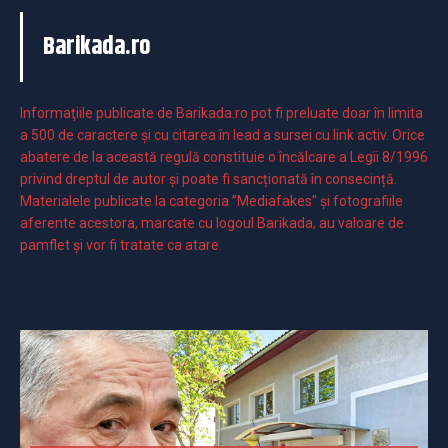
Barikada.ro
Informaţiile publicate de Barikada.ro pot fi preluate doar în limita
a 500 de caractere şi cu citarea în lead a sursei cu link activ. Orice
abatere de la această regulă constituie o încălcare a Legii 8/1996
privind dreptul de autor și poate fi sancționată în consecință.
Materialele publicate la categoria ”Mediafakes” și fotografiile
aferente acestora, marcate cu logoul Barikada, au valoare de
pamflet și vor fi tratate ca atare.