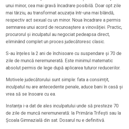
unui minor, cea mai gravă încadrare posibilă. Doar opt zile
mai târziu, au transformat acuzația într-una mai blândă,
respectiv act sexual cu un minor. Noua încadrare a permis
semnarea unui acord de recunoaștere a vinovăției. Practic,
procurorul și inculpatul au negociat pedeapsa direct,
eliminând complet un proces judecătoresc clasic.
S-au înțeles la 2 ani de închisoare cu suspendare și 70 de
zile de muncă neremunerată. Este minimul matematic
absolut permis de lege după aplicarea tuturor reducerilor.
Motivele judecătorului sunt simple: fata a consimțit,
inculpatul nu are antecedente penale, aduce bani în casă și
vrea să se însoare cu ea.
Instanța i-a dat de ales inculpatului unde să presteze 70
de zile de muncă neremunerată: la Primăria Trifești sau la
Școala Gimnazială din sat. Dosarul nu e definitivă.