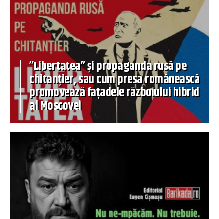
”Libertatea” și propaganda rusă pe
chitanțier, sau cum presa românească
promovează fațadele războiului hibrid
al Moscovei