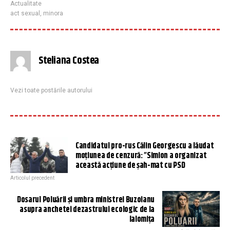
Actualitate
act sexual
,
minora
Steliana Costea
Vezi toate postările autorului
Candidatul pro-rus Călin Georgescu a lăudat
moțiunea de cenzură: ”Simion a organizat
această acțiune de șah-mat cu PSD
Articolul precedent
Dosarul Poluării și umbra ministrei Buzoianu
asupra anchetei dezastrului ecologic de la
Ialomița