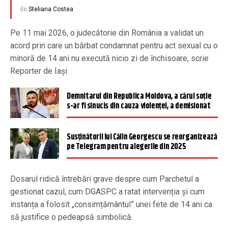
de
Steliana Costea
Pe 11 mai 2026, o judecătorie din România a validat un
acord prin care un bărbat condamnat pentru act sexual cu o
minoră de 14 ani nu execută nicio zi de închisoare, scrie
Reporter de Iași.
Demnitarul din Republica Moldova, a cărui soție
s-ar fi sinucis din cauza violenței, a demisionat
Susținătorii lui Călin Georgescu se reorganizează
pe Telegram pentru alegerile din 2025
Dosarul ridică întrebări grave despre cum Parchetul a
gestionat cazul, cum DGASPC a ratat intervenția și cum
instanța a folosit „consimțământul” unei fete de 14 ani ca
să justifice o pedeapsă simbolică.