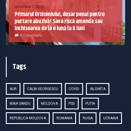
octombrie 7, 2023
Primarul Urziceniului, dosar penal pentru
purtare abuzivă! Sava riscă amenda sau
închisoarea de la o lună la 6 luni
0 Comentariu
Tags
AUR
CALIN GEORGESCU
COVID
IALOMITA
MAIA SANDU
MOLDOVA
PSD
PUTIN
REPUBLICA MOLDOVA
ROMANIA
RUSIA
UCRAINA