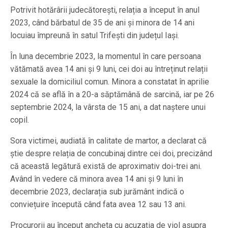
Potrivit hotărârii judecătorești, relația a început în anul
2023, când bărbatul de 35 de ani și minora de 14 ani
locuiau împreună în satul Trifești din județul Iași.
În luna decembrie 2023, la momentul în care persoana
vătămată avea 14 ani și 9 luni, cei doi au întreținut relații
sexuale la domiciliul comun. Minora a constatat în aprilie
2024 că se află în a 20-a săptămână de sarcină, iar pe 26
septembrie 2024, la vârsta de 15 ani, a dat naștere unui
copil.
Sora victimei, audiată în calitate de martor, a declarat că
știe despre relația de concubinaj dintre cei doi, precizând
că această legătură există de aproximativ doi-trei ani.
Având în vedere că minora avea 14 ani și 9 luni în
decembrie 2023, declarația sub jurământ indică o
conviețuire începută când fata avea 12 sau 13 ani.
Procurorii au început ancheta cu acuzația de viol asupra