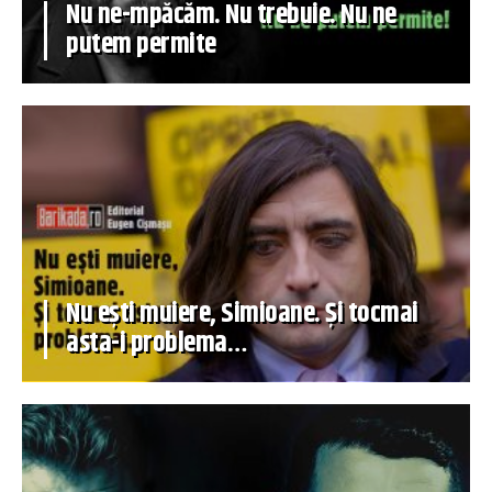
Nu ne-mpăcăm. Nu trebuie. Nu ne
putem permite
Nu ești muiere, Simioane. Și tocmai
asta-i problema…