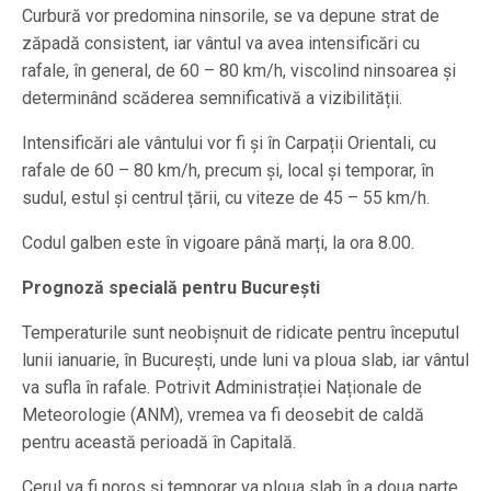
Curbură vor predomina ninsorile, se va depune strat de
zăpadă consistent, iar vântul va avea intensificări cu
rafale, în general, de 60 – 80 km/h, viscolind ninsoarea și
determinând scăderea semnificativă a vizibilității.
Intensificări ale vântului vor fi și în Carpații Orientali, cu
rafale de 60 – 80 km/h, precum și, local și temporar, în
sudul, estul și centrul țării, cu viteze de 45 – 55 km/h.
Codul galben este în vigoare până marți, la ora 8.00.
Prognoză specială pentru București
Temperaturile sunt neobișnuit de ridicate pentru începutul
lunii ianuarie, în București, unde luni va ploua slab, iar vântul
va sufla în rafale. Potrivit Administrației Naționale de
Meteorologie (ANM), vremea va fi deosebit de caldă
pentru această perioadă în Capitală.
Cerul va fi noros şi temporar va ploua slab în a doua parte