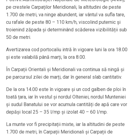
pe crestele Carpaților Meridionali, la altitudini de peste
1.700 de metri, va ninge abundent, iar vântul va sufla tare,
cu rafale de peste 80 – 110 km/h, viscolind puternic și
troienind zăpada și determinând scăderea vizibilității sub
50 de metri.
Avertizarea cod portocaliu intră în vigoare luni la ora 18.00
și este valabilă până marți, la ora 8.00.
În Carpații Orientali și Meridionali va continua să ningă și
pe parcursul zilei de marți, dar în general slab cantitativ.
De la ora 14.00 este în vigoare și un cod galben de ploi în
toată țara, iar în vestul și nordul Olteniei, nordul Munteniei
și sudul Banatului se vor acumula cantități de apă care vor
depăși local 25 – 35 l/mp și izolat 40 – 60 l/mp.
La munte vor fi precipitații mixte, iar la altitudini de peste
1.700 de metri, în Carpații Meridionali și Carpații de