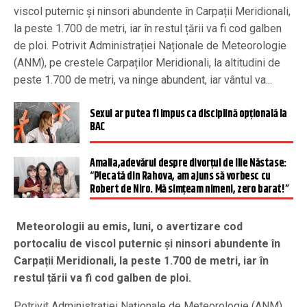
viscol puternic și ninsori abundente în Carpații Meridionali,
la peste 1.700 de metri, iar în restul țării va fi cod galben
de ploi. Potrivit Administrației Naționale de Meteorologie
(ANM), pe crestele Carpaților Meridionali, la altitudini de
peste 1.700 de metri, va ninge abundent, iar vântul va...
Sexul ar putea fi impus ca disciplină opțională la
BAC
Amalia,adevărul despre divorțul de Ilie Năstase:
“Plecată din Rahova, am ajuns să vorbesc cu
Robert de Niro. Mă simțeam nimeni, zero barat!”
Meteorologii au emis, luni, o avertizare cod
portocaliu de viscol puternic și ninsori abundente în
Carpații Meridionali, la peste 1.700 de metri, iar în
restul țării va fi cod galben de ploi.
Potrivit Administrației Naționale de Meteorologie (ANM),