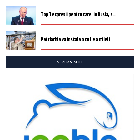
Top 7 expresii pentru care, în Rusia, a...
Patriarhia va instala o cutie a milei î...
VEZI MAI MULT