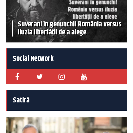
Suverani în genunchi! România versus
iluzia libertății de a alege
Social Network
Satiră