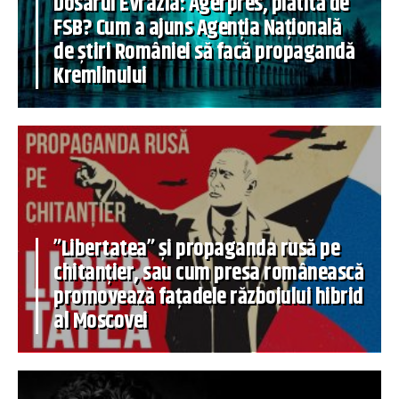
Dosarul Evrazia: Agerpres, plătită de
FSB? Cum a ajuns Agenția Națională
de știri României să facă propagandă
Kremlinului
”Libertatea” și propaganda rusă pe
chitanțier, sau cum presa românească
promovează fațadele războiului hibrid
al Moscovei