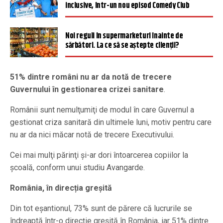
inclusive, într-un nou episod Comedy Club
Noi reguli în supermarketuri înainte de
sărbători. La ce să se aștepte clienții?
51% dintre români nu ar da notă de trecere
Guvernului în gestionarea crizei sanitare
.
Românii sunt nemulţumiţi de modul în care Guvernul a
gestionat criza sanitară din ultimele luni, motiv pentru care
nu ar da nici măcar notă de trecere Executivului.
Cei mai mulţi părinţi şi-ar dori întoarcerea copiilor la
şcoală, conform unui studiu Avangarde.
România, în direcția greșită
Din tot eşantionul, 73% sunt de părere că lucrurile se
îndreaptă într-o direcţie greşită în România, iar 51% dintre