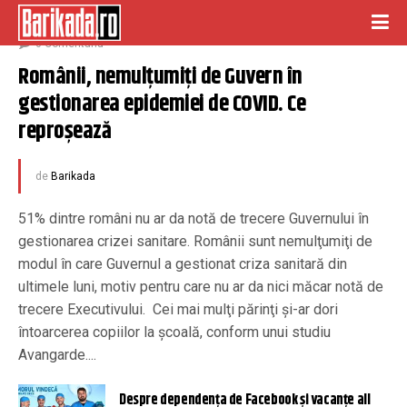
noiembrie 19, 2020
0 Comentariu
Românii, nemulțumiți de Guvern în 
gestionarea epidemiei de COVID. Ce 
reproșează
de
Barikada
51% dintre români nu ar da notă de trecere Guvernului în
gestionarea crizei sanitare. Românii sunt nemulţumiţi de
modul în care Guvernul a gestionat criza sanitară din
ultimele luni, motiv pentru care nu ar da nici măcar notă de
trecere Executivului. Cei mai mulţi părinţi şi-ar dori
întoarcerea copiilor la şcoală, conform unui studiu
Avangarde....
Despre dependența de Facebook și vacanțe all