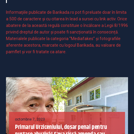
Informaţiile publicate de Barikada.ro pot fi preluate doar în limita
a 500 de caractere şi cu citarea în lead a sursei cu link activ. Orice
abatere de la această regulă constituie o încălcare a Legii 8/1996
privind dreptul de autor și poate fi sancționată în consecință.
Materialele publicate la categoria ”Mediafakes” și fotografiile
aferente acestora, marcate cu logoul Barikada, au valoare de
pamflet și vor fi tratate ca atare.
octombrie 7, 2023
Primarul Urziceniului, dosar penal pentru