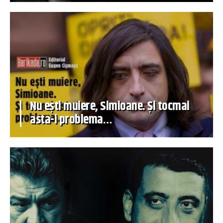
Nu ești muiere, Simioane. Și tocmai
asta-i problema…