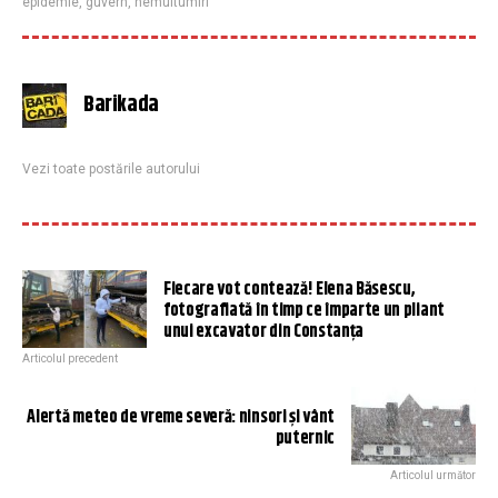
epidemie
,
guvern
,
nemultumiri
Barikada
Vezi toate postările autorului
Fiecare vot contează! Elena Băsescu,
fotografiată în timp ce împarte un pliant
unui excavator din Constanţa
Articolul precedent
Alertă meteo de vreme severă: ninsori și vânt
puternic
Articolul următor