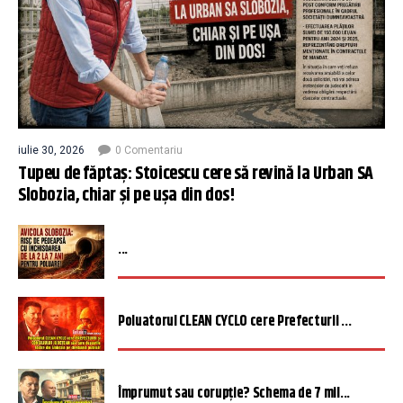
iulie 30, 2026
0 Comentariu
Tupeu de făptaș: Stoicescu cere să revină la Urban SA
Slobozia, chiar și pe ușa din dos!
...
Poluatorul CLEAN CYCLO cere Prefecturii ...
Împrumut sau corupție? Schema de 7 mil...