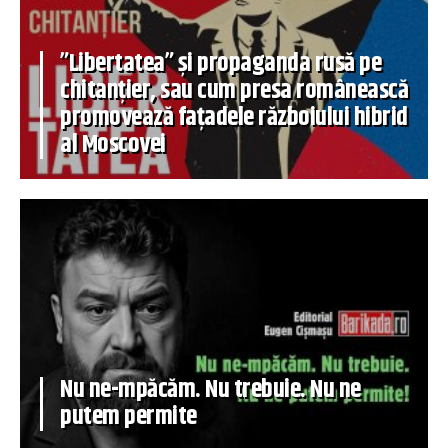
”Libertatea” și propaganda rusă pe
chitanțier, sau cum presa românească
promovează fațadele războiului hibrid
al Moscovei
Nu ne-mpăcăm. Nu trebuie. Nu ne
putem permite