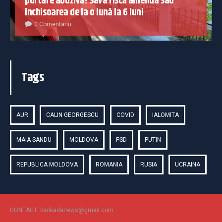
purtare abuzivă! Sava riscă amenda sau
închisoarea de la o lună la 6 luni
0 Comentariu
Tags
AUR
CALIN GEORGESCU
COVID
IALOMITA
MAIA SANDU
MOLDOVA
PSD
PUTIN
REPUBLICA MOLDOVA
ROMANIA
RUSIA
UCRAINA
CONTACT: barikadanews@gmail.com