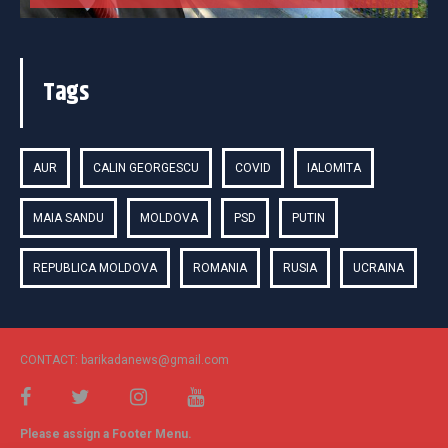
Tags
AUR
CALIN GEORGESCU
COVID
IALOMITA
MAIA SANDU
MOLDOVA
PSD
PUTIN
REPUBLICA MOLDOVA
ROMANIA
RUSIA
UCRAINA
CONTACT: barikadanews@gmail.com
Please assign a Footer Menu.