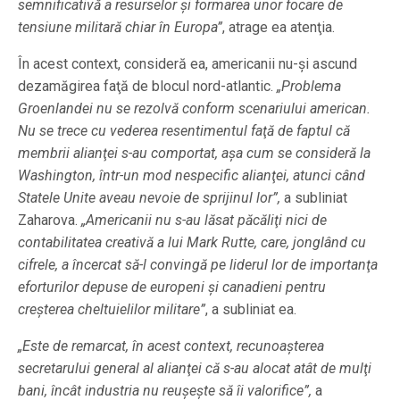
semnificativă a resurselor şi formarea unor focare de
tensiune militară chiar în Europa”
, atrage ea atenţia.
În acest context, consideră ea, americanii nu-şi ascund
dezamăgirea faţă de blocul nord-atlantic.
„Problema
Groenlandei nu se rezolvă conform scenariului american.
Nu se trece cu vederea resentimentul faţă de faptul că
membrii alianţei s-au comportat, aşa cum se consideră la
Washington, într-un mod nespecific alianţei, atunci când
Statele Unite aveau nevoie de sprijinul lor”,
a subliniat
Zaharova.
„Americanii nu s-au lăsat păcăliţi nici de
contabilitatea creativă a lui Mark Rutte, care, jonglând cu
cifrele, a încercat să-l convingă pe liderul lor de importanţa
eforturilor depuse de europeni şi canadieni pentru
creşterea cheltuielilor militare”
, a subliniat ea.
„Este de remarcat, în acest context, recunoaşterea
secretarului general al alianţei că s-au alocat atât de mulţi
bani, încât industria nu reuşeşte să îi valorifice”,
a