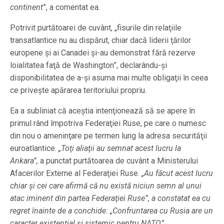
continent
”, a comentat ea.
Potrivit purtătoarei de cuvânt, „fisurile din relaţiile
transatlantice nu au dispărut, chiar dacă liderii ţărilor
europene şi ai Canadei şi-au demonstrat fără rezerve
loialitatea faţă de Washington”, declarându-şi
disponibilitatea de a-şi asuma mai multe obligaţii în ceea
ce priveşte apărarea teritoriului propriu.
Ea a subliniat că aceştia intenţionează să se apere în
primul rând împotriva Federaţiei Ruse, pe care o numesc
din nou o ameninţare pe termen lung la adresa securităţii
euroatlantice.
„Toţi aliaţii au semnat acest lucru la
Ankara”,
a punctat purtătoarea de cuvânt a Ministerului
Afacerilor Externe al Federaţiei Ruse.
„Au făcut acest lucru
chiar şi cei care afirmă că nu există niciun semn al unui
atac iminent din partea Federaţiei Ruse”, a constatat ea cu
regret înainte de a conchide: „Confruntarea cu Rusia are un
caracter existenţial şi sistemic pentru NATO”.