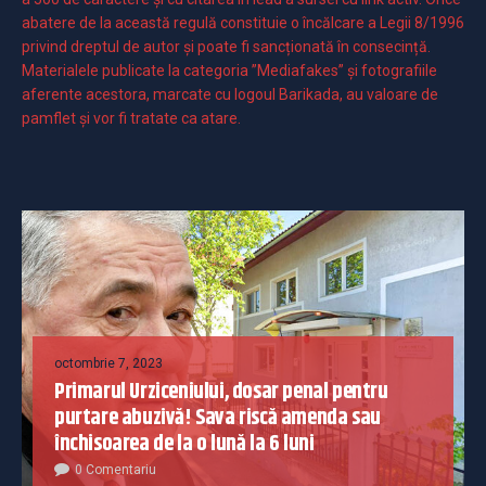
abatere de la această regulă constituie o încălcare a Legii 8/1996
privind dreptul de autor și poate fi sancționată în consecință.
Materialele publicate la categoria ”Mediafakes” și fotografiile
aferente acestora, marcate cu logoul Barikada, au valoare de
pamflet și vor fi tratate ca atare.
octombrie 7, 2023
Primarul Urziceniului, dosar penal pentru
purtare abuzivă! Sava riscă amenda sau
închisoarea de la o lună la 6 luni
0 Comentariu