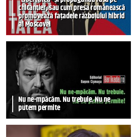
chitanțier, sau cum presa românească
promovează fațadele războiului hibrid
al Moscovei
Nu ne-mpăcăm. Nu trebuie. Nu ne
putem permite