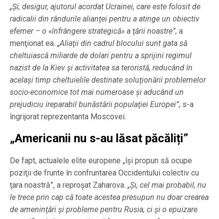
„Şi, desigur, ajutorul acordat Ucrainei, care este folosit de
radicalii din rândurile alianţei pentru a atinge un obiectiv
efemer – o «înfrângere strategică» a ţării noastre”,
a
menţionat ea.
„Aliaţii din cadrul blocului sunt gata să
cheltuiască miliarde de dolari pentru a sprijini regimul
nazist de la Kiev şi activitatea sa teroristă, reducând în
acelaşi timp cheltuielile destinate soluţionării problemelor
socio-economice tot mai numeroase şi aducând un
prejudiciu ireparabil bunăstării populaţiei Europei”
, s-a
îngrijorat reprezentanta Moscovei.
„Americanii nu s-au lăsat păcăliți”
De fapt, actualele elite europene „îşi propun să ocupe
poziţii de frunte în confruntarea Occidentului colectiv cu
ţara noastră”, a reproşat Zaharova.
„Şi, cel mai probabil, nu
le trece prin cap că toate acestea presupun nu doar crearea
de ameninţări şi probleme pentru Rusia, ci şi o epuizare