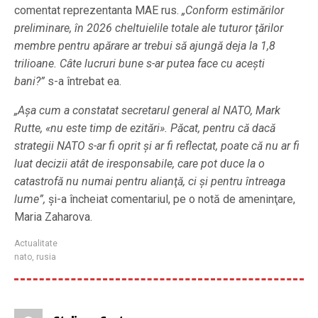
comentat reprezentanta MAE rus.
„Conform estimărilor
preliminare, în 2026 cheltuielile totale ale tuturor ţărilor
membre pentru apărare ar trebui să ajungă deja la 1,8
trilioane. Câte lucruri bune s-ar putea face cu aceşti
bani?”
s-a întrebat ea.
„Aşa cum a constatat secretarul general al NATO, Mark
Rutte, «nu este timp de ezitări».
Păcat, pentru că dacă
strategii NATO s-ar fi oprit şi ar fi reflectat, poate că nu ar fi
luat decizii atât de iresponsabile, care pot duce la o
catastrofă nu numai pentru alianţă, ci şi pentru întreaga
lume”,
şi-a încheiat comentariul, pe o notă de ameninţare,
Maria Zaharova.
Actualitate
nato
,
rusia