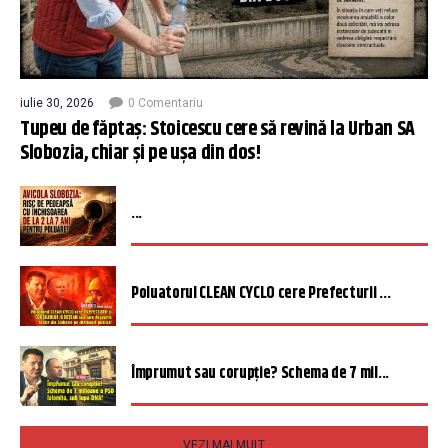
iulie 30, 2026
0 Comentariu
Tupeu de făptaș: Stoicescu cere să revină la Urban SA
Slobozia, chiar și pe ușa din dos!
...
Poluatorul CLEAN CYCLO cere Prefecturii ...
Împrumut sau corupție? Schema de 7 mil...
VEZI MAI MULT