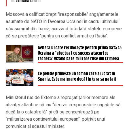
de
Steliana Costea
Moscova a calificat drept "iresponsabile" angajamentele
asumate de NATO în favoarea Ucrainei în cadrul ultimului
său summit din Turcia, acuzând totodată statele europene
că se pregătesc "pentru un conflict armat cu Rusia".
Generalul care recunoaște pentru prima dată că
Ucraina a ”efectuat cu succes atacuri cu
rachetă” vizând baze militare ruse din Crimeea
Ce pensie primește un român care a lucrat în
Spania. Este mai mare decât în țara sa natală
Ministerul rus de Externe a reproşat ţărilor membre ale
alianţei atlantice că iau “decizii iresponsabile capabile să
ducă la o catastrofă” şi că se concentrează pe
“militarizarea continentului european”, potrivit unui
comunicat al acestui minister.