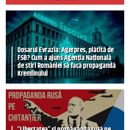
Dosarul Evrazia: Agerpres, plătită de
FSB? Cum a ajuns Agenția Națională
de știri României să facă propagandă
Kremlinului
”Libertatea” și propaganda rusă pe