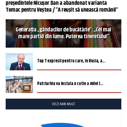
președintele Nicușor Dan a abandonat varianta
Tomac pentru Veștea / ”A reușit să unească românii”
Generația „gândacilor de bucătărie”: „Cel mai
mare partid din lume. Puterea tineretului”
Top 7 expresii pentru care, în Rusia, a...
Patriarhia va instala o cutie a milei î...
VEZI MAI MULT