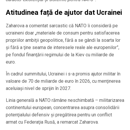
Atitudinea față de ajutor dat Ucrainei
Zaharova a comentat sarcastic că NATO îi consideră pe
ucraineni doar „materiale de consum pentru satisfacerea
propriilor ambiţii geopolitice, fără a se gândi la soarta lor
şi fără a ţine seama de interesele reale ale europenilor”,
pe fondul finanţării regimului de la Kiev cu miliarde de
euro.
În cadrul summitului, Ucrainei i s-a promis ajutor militar în
valoare de 70 de miliarde de euro în 2026, cu menţinerea
aceluiaşi nivel de sprijin în 2027.
Linia generală a NATO rămâne neschimbată – militarizarea
continentului european, concentrarea asupra consolidării
potenţialului defensiv şi pregătirea pentru un conflict
armat cu Federaţia Rusă, a remarcat Zaharova.