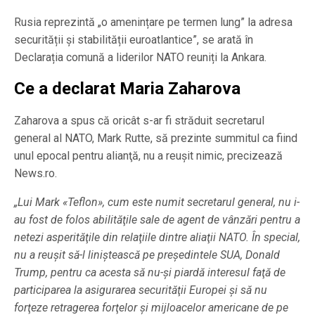
Rusia reprezintă „o amenințare pe termen lung” la adresa
securității și stabilității euroatlantice”, se arată în
Declarația comună a liderilor NATO reuniți la Ankara.
Ce a declarat Maria Zaharova
Zaharova a spus că oricât s-ar fi străduit secretarul
general al NATO, Mark Rutte, să prezinte summitul ca fiind
unul epocal pentru alianţă, nu a reuşit nimic, precizează
News.ro.
„Lui Mark «Teflon», cum este numit secretarul general, nu i-
au fost de folos abilităţile sale de agent de vânzări pentru a
netezi asperităţile din relaţiile dintre aliaţii NATO. În special,
nu a reuşit să-l liniştească pe preşedintele SUA, Donald
Trump, pentru ca acesta să nu-şi piardă interesul faţă de
participarea la asigurarea securităţii Europei şi să nu
forţeze retragerea forţelor şi mijloacelor americane de pe