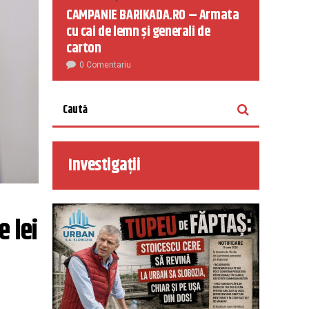
CAMPANIE BARIKADA.RO – Armata
cu cai de lemn și generali de
carton
0 Comentariu
Investigații
lei 