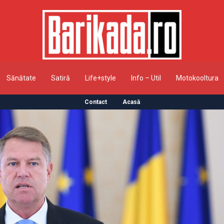
Sănătate
Satiră
Life+style
Info – Util
Motokooltura
Contact
Acasă