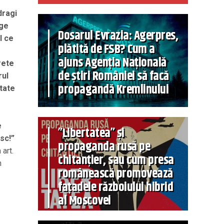
dragi
ege
Dosarul Evrazia: Agerpres,
l ce
plătită de FSB? Cum a
ajuns Agenția Națională
rete
de știri României să facă
rul
propagandă Kremlinului
tate
e
”Libertatea” și
sc!”
propaganda rusă pe
art.
chitanțier, sau cum presa
n
românească promovează
fațadele războiului hibrid
al Moscovei