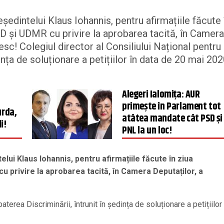
edintelui Klaus Iohannis, pentru afirmațiile făcute 
PSD și UDMR cu privire la aprobarea tacită, în Camera
esc! Colegiul director al Consiliului Național pentru
nța de soluționare a petițiilor în data de 20 mai 202
Alegeri Ialomița: AUR
primește în Parlament tot
urda,
atâtea mandate cât PSD și
i!
PNL la un loc!
lui Klaus Iohannis, pentru afirmațiile făcute în ziua
cu privire la aprobarea tacită, în Camera Deputaților, a
terea Discriminării, întrunit în ședința de soluționare a petițiilor 