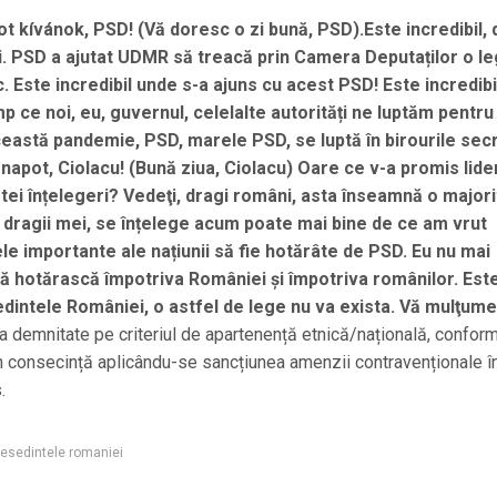
t kívánok, PSD! (Vă doresc o zi bună, PSD).Este incredibil, 
i. PSD a ajutat UDMR să treacă prin Camera Deputaților o l
. Este incredibil unde s-a ajuns cu acest PSD! Este incredibi
mp ce noi, eu, guvernul, celelalte autorități ne luptăm pentru
ceastă pandemie, PSD, marele PSD, se luptă în birourile sec
napot, Ciolacu! (Bună ziua, Ciolacu) Oare ce v-a promis lide
tei înțelegeri? Vedeţi, dragi români, asta înseamnă o majori
 dragii mei, se înțelege acum poate mai bine de ce am vrut
le importante ale națiunii să fie hotărâte de PSD. Eu nu mai
ă hotărască împotriva României și împotriva românilor. Est
edintele României, o astfel de lege nu va exista. Vă mulţume
la demnitate pe criteriul de apartenență etnică/națională, conform 
ă, în consecință aplicându-se sancțiunea amenzii contravenționale î
.
resedintele romaniei