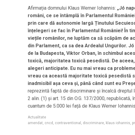
Afirmația domnului Klaus Werner Iohannis:
„Jó napo
români, ce se întâmplă în Parlamentul Românie
prin care dă autonomie largă Ținutului Secuiesc
înțelegeri se fac în Parlamentul României! În ti
viețile românilor, ne luptăm ca să scăpăm de a
din Parlament, ca sa dea Ardealul Ungurilor. Jó 
de la Budapesta, Viktor Orban, în schimbul aces
toxică, majoritatea toxică pesedistă. De aceea,
alegeri anticipate. Eu nu mai vreau ca probleme
vreau ca această majoritate toxică pesedistă s
inadmisibil așa ceva și, până când sunt eu Preş
reprezintă faptă de discriminare și încalcă dreptul 
2 alin. (1) și art. 15 din O.G. 137/2000, republicat
cuantum de 5.000 lei față de Klaus Werner Iohannis
Actualitate
amendat
,
cncd
,
contraventional
,
discriminare
,
klaus iohannis
,
p