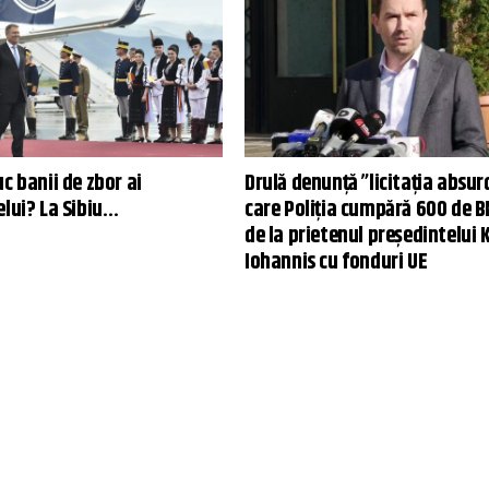
c banii de zbor ai
Drulă denunță ”licitația absur
elui? La Sibiu…
care Poliția cumpără 600 de 
de la prietenul președintelui 
Iohannis cu fonduri UE