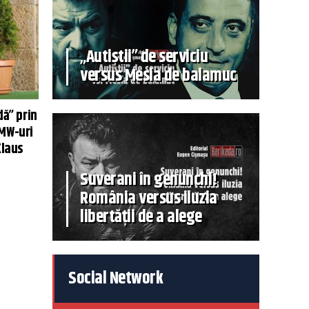
„Autiștii” de serviciu
versus Mesia de balamuc
dă” prin
BMW-uri
Klaus
Suverani în genunchi!
România versus iluzia
libertății de a alege
Social Network