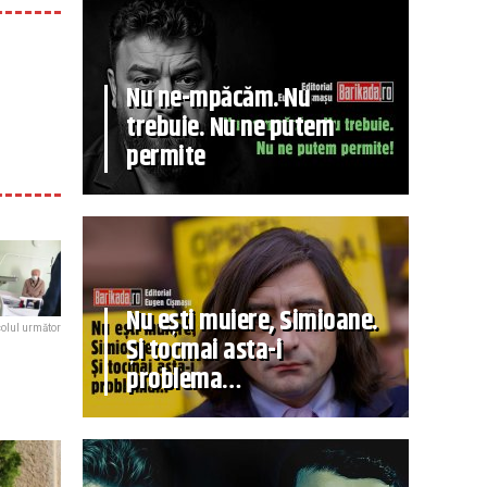
Nu ne-mpăcăm. Nu
trebuie. Nu ne putem
permite
Nu ești muiere, Simioane.
colul următor
Și tocmai asta-i
problema…