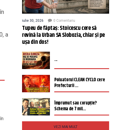
în
iulie 30, 2026
0 Comentariu
Tupeu de făptaș: Stoicescu cere să
revină la Urban SA Slobozia, chiar și pe
0, a
ușa din dos!
...
Poluatorul CLEAN CYCLO cere
Prefecturii ...
Împrumut sau corupție?
Schema de 7 mil...
în
VEZI MAI MULT