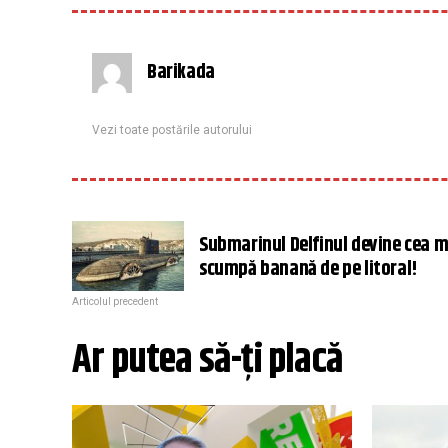
Barikada
Vezi toate postările autorului
Submarinul Delfinul devine cea m
scumpă banană de pe litoral!
Articolul precedent
Ar putea să-ți placă