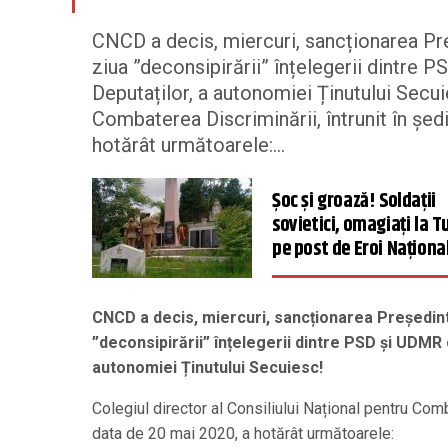
CNCD a decis, miercuri, sancționarea Preș
ziua ”deconsipirării” înțelegerii dintre 
Deputaților, a autonomiei Ținutului Secui
Combaterea Discriminării, întrunit în ședi
hotărât următoarele:...
Șoc și groază! Soldații
sovietici, omagiați la T
pe post de Eroi Național
CNCD a decis, miercuri, sancționarea Președinte
”deconsipirării” înțelegerii dintre PSD și UDMR 
autonomiei Ținutului Secuiesc!
Colegiul director al Consiliului Național pentru Comba
data de 20 mai 2020, a hotărât următoarele: