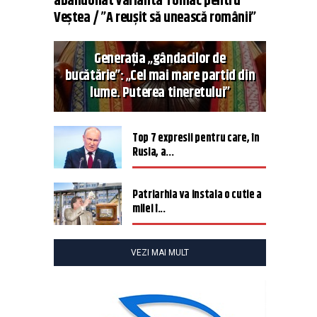
abandonat varianta Tomac pentru
Veștea / ”A reușit să unească românii”
Generația „gândacilor de
bucătărie”: „Cel mai mare partid din
lume. Puterea tineretului”
Top 7 expresii pentru care, în
Rusia, a...
Patriarhia va instala o cutie a
milei î...
VEZI MAI MULT