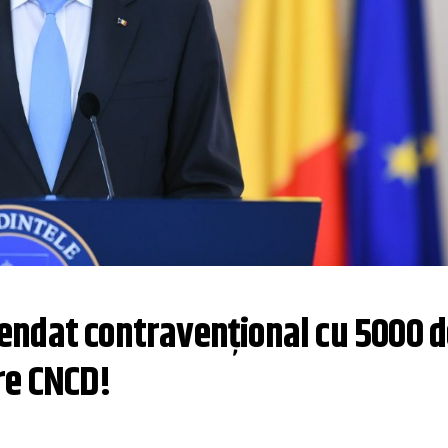
ndat contravențional cu 5000 de 
re CNCD!