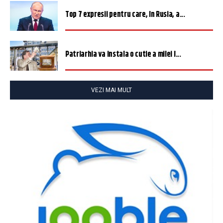
Top 7 expresii pentru care, în Rusia, a...
Patriarhia va instala o cutie a milei î...
VEZI MAI MULT