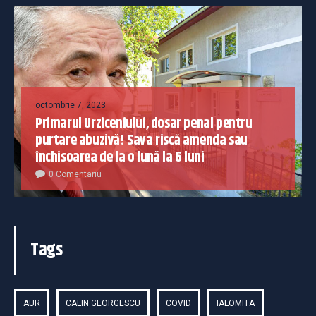
octombrie 7, 2023
Primarul Urziceniului, dosar penal pentru
purtare abuzivă! Sava riscă amenda sau
închisoarea de la o lună la 6 luni
0 Comentariu
Tags
AUR
CALIN GEORGESCU
COVID
IALOMITA