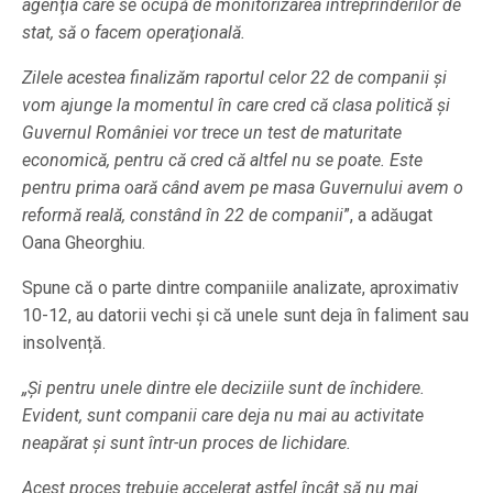
agenţia care se ocupă de monitorizarea întreprinderilor de
stat, să o facem operaţională.
Zilele acestea finalizăm raportul celor 22 de companii şi
vom ajunge la momentul în care cred că clasa politică şi
Guvernul României vor trece un test de maturitate
economică, pentru că cred că altfel nu se poate. Este
pentru prima oară când avem pe masa Guvernului avem o
reformă reală, constând în 22 de companii
”, a adăugat
Oana Gheorghiu.
Spune că o parte dintre companiile analizate, aproximativ
10-12, au datorii vechi și că unele sunt deja în faliment sau
insolvență.
„Și pentru unele dintre ele deciziile sunt de închidere.
Evident, sunt companii care deja nu mai au activitate
neapărat și sunt într-un proces de lichidare.
Acest proces trebuie accelerat astfel încât să nu mai