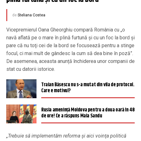
de
Steliana Costea
Vicepremierul Oana Gheorghiu compară România cu „o
navă aflată pe o mare în plină furtună şi cu un foc la bord şi
pare că nu toţi cei de la bord se focusează pentru a stinge
focul, ci mai mult de gândesc la cum să dea bine în poză”.
De asemenea, aceasta anunță închiderea unor companii de
stat cu datorii istorice.
Traian Băsescu nu s-a mutat din vila de protocol.
Care e motivul?
Rusia amenință Moldova pentru a doua oară în 48
de ore! Ce a răspuns Maia Sandu
„Trebuie să implementăm reforma şi aici voinţa politică