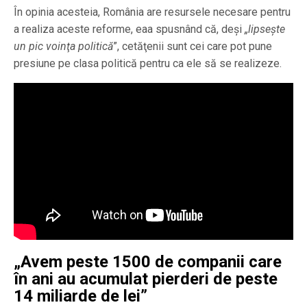
În opinia acesteia, România are resursele necesare pentru
a realiza aceste reforme, eaa spusnând că, deşi
„lipseşte
un pic voinţa politică
”, cetăţenii sunt cei care pot pune
presiune pe clasa politică pentru ca ele să se realizeze.
„Avem peste 1500 de companii care
în ani au acumulat pierderi de peste
14 miliarde de lei”