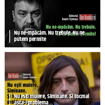
Nu ne-mpăcăm. Nu trebuie. Nu ne
putem permite
Nu ești muiere, Simioane. Și tocmai
asta-i problema…