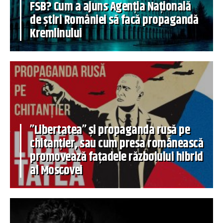
FSB? Cum a ajuns Agenția Națională
de știri României să facă propagandă
Kremlinului
”Libertatea” și propaganda rusă pe
chitanțier, sau cum presa românească
promovează fațadele războiului hibrid
al Moscovei