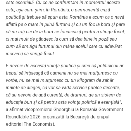
este esenţială. Cu ce ne confruntăm în momentul aceste
este, aşa cum ştim, în România, o permanentă criză
politică şi trebuie să spun asta, România e acum ca o navă
aflată pe o mare în plină furtună şi cu un foc la bord şi pare
că nu toţi cei de la bord se focusează pentru a stinge focul,
ci mai mult de gândesc la cum să dea bine în poză sau
cum să smulgă furtunul din mâna acelui care cu adevărat
încearcă să stingă focul.
E nevoie de această voinţă politică şi cred că politicienii ar
trebui să înţeleagă că oamenii nu se mai mulţumesc cu
vorbe, nu se mai mulţumesc cu un kilogram de zahăr
înainte de alegeri, că vor să vadă servicii publce decente,
că au nevoie de apă curentă, de drumuri, de un sistem de
educaţie bun şi că pentru asta voinţa politică e esenţială”
,
a afirmat vicepremierul Gheorghiu la Romania Government
Roundtable 2026, organizată la Bucureşti de grupul
editorial The Economist.