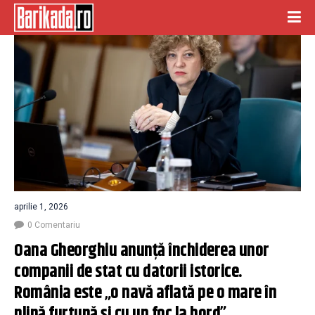
aprilie 1, 2026
0 Comentariu
Oana Gheorghiu anunță închiderea unor 
companii de stat cu datorii istorice. 
România este „o navă aflată pe o mare în 
plină furtună şi cu un foc la bord”