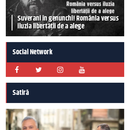
Suverani în genunchi! România versus
iluzia libertății de a alege
Social Network
Satiră