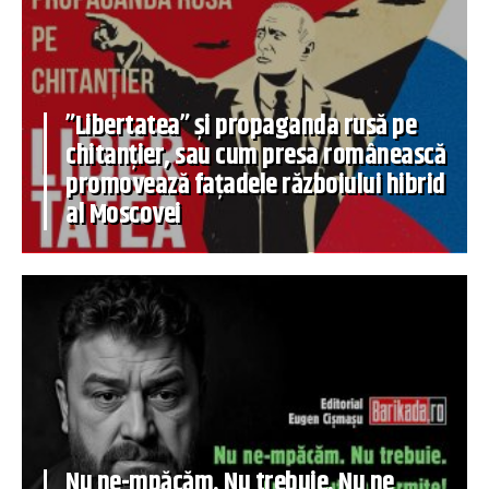
”Libertatea” și propaganda rusă pe
chitanțier, sau cum presa românească
promovează fațadele războiului hibrid
al Moscovei
Nu ne-mpăcăm. Nu trebuie. Nu ne