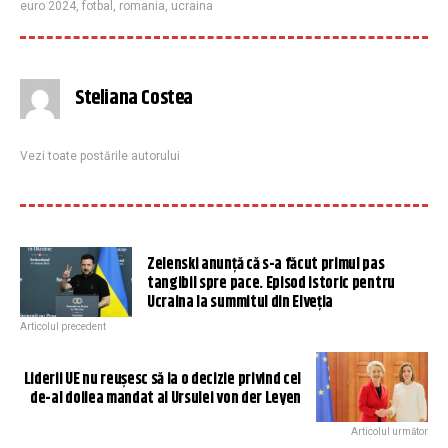
euro 2024
,
fotbal
,
romania
,
ucraina
Steliana Costea
Vezi toate postările autorului
Zelenski anunță că s-a făcut primul pas
tangibil spre pace. Episod istoric pentru
Ucraina la summitul din Elveția
Articolul precedent
Liderii UE nu reușesc să ia o decizie privind cel
de-al doilea mandat al Ursulei von der Leyen
Articolul următor