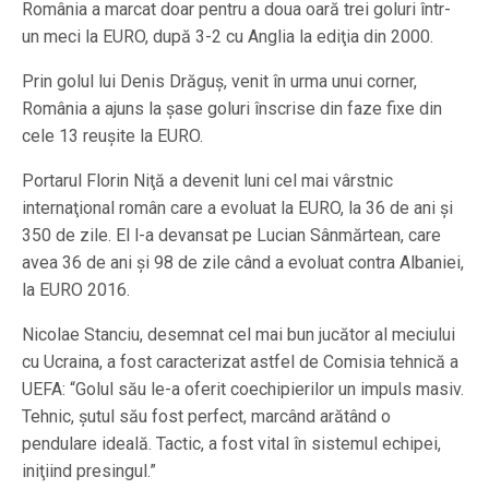
România a marcat doar pentru a doua oară trei goluri într-
un meci la EURO, după 3-2 cu Anglia la ediţia din 2000.
Prin golul lui Denis Drăguş, venit în urma unui corner,
România a ajuns la şase goluri înscrise din faze fixe din
cele 13 reuşite la EURO.
Portarul Florin Niţă a devenit luni cel mai vârstnic
internaţional român care a evoluat la EURO, la 36 de ani şi
350 de zile. El l-a devansat pe Lucian Sânmărtean, care
avea 36 de ani şi 98 de zile când a evoluat contra Albaniei,
la EURO 2016.
Nicolae Stanciu, desemnat cel mai bun jucător al meciului
cu Ucraina, a fost caracterizat astfel de Comisia tehnică a
UEFA: “Golul său le-a oferit coechipierilor un impuls masiv.
Tehnic, şutul său fost perfect, marcând arătând o
pendulare ideală. Tactic, a fost vital în sistemul echipei,
iniţiind presingul.”