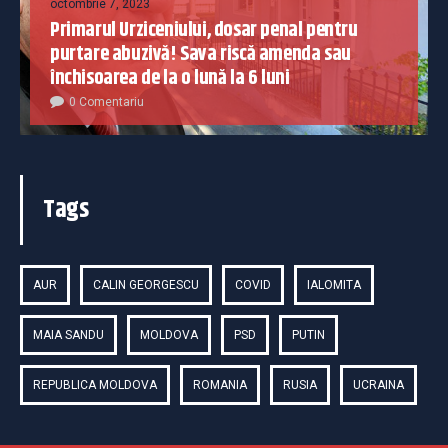
octombrie 7, 2023
Primarul Urziceniului, dosar penal pentru
purtare abuzivă! Sava riscă amenda sau
închisoarea de la o lună la 6 luni
0 Comentariu
Tags
AUR
CALIN GEORGESCU
COVID
IALOMITA
MAIA SANDU
MOLDOVA
PSD
PUTIN
REPUBLICA MOLDOVA
ROMANIA
RUSIA
UCRAINA