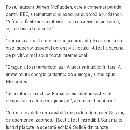
Fostul atacant James McFadden, care a comentat partida
pentru BBC, a remarcat şi el execuţia superbă a lui Stanciu:
”A fost o finalizare uimitoare. Lunin nu a avut nicio şansă,
aşa de bun a fost şutul”.
”România a fost foarte scurtă şi compactă. Ei au dus la un
nivel superior aspectul defensiv al jocului. A fost a bucurie
de privit”, a mai spus fostul internaţional.
”Drăguş a fost remarcabil azi. A jucat strălucitor în faţă. A
arătat multă energie şi dorinţă de a alerga”, a mai spus
McFadden.
”Înlocuitorii din echipa României au intrat în sistemul
echipei şi au adus energie în joc”, a remarcat scoţianul.
”A fost o evoluţie remarcabilă din partea României. Şi fanii,
de asemenea: zgomotul făcut a fost incredibil. Sunt multe
lucruri plăcute la această echipă. Solidă din puncte