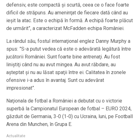
defensiv, este compactă şi scurtă, ceea ce o face foarte
dificil de străpuns. Au ameninţat de fiecare dată când au
ieşit la atac. Este o echipă în formă. A echipă foarte plăcut
de urmărit”, a caracterizat McFadden echipa României.
La rândul său, fostul internaţional englez Danny Murphy a
spus: ”S-a putut vedea că este o adevărată legătură între
jucătorii României. Sunt foarte bine antrenaţi. Au fost
liniştiţi când nu au avut mingea. Au avut răbdare, au
aşteptat şi nu au lăsat spaţii între ei. Calitatea în zonele
ofensive i-a adus în avantaj. Sunt cu adevărat
impresionat”.
Naţionala de fotbal a României a debutat cu o victorie
superbă la Campionatul European de fotbal – EURO 2024,
găzduit de Germania, 3-0 (1-0) cu Ucraina, luni, pe Football
Arena din Munchen, în Grupa E.
Actualitate