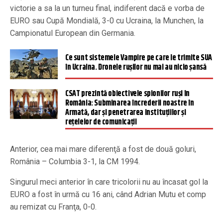
victorie a sa la un turneu final, indiferent dacă e vorba de
EURO sau Cupă Mondială, 3-0 cu Ucraina, la Munchen, la
Campionatul European din Germania.
Ce sunt sistemele Vampire pe care le trimite SUA
în Ucraina. Dronele rușilor nu mai au nicio șansă
CSAT prezintă obiectivele spionilor ruși în
România: Subminarea încrederii noastre în
Armată, dar și penetrarea instituțiilor și
rețelelor de comunicații
Anterior, cea mai mare diferenţă a fost de două goluri,
România – Columbia 3-1, la CM 1994.
Singurul meci anterior în care tricolorii nu au încasat gol la
EURO a fost în urmă cu 16 ani, când Adrian Mutu et comp
au remizat cu Franţa, 0-0.