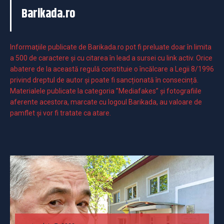
Barikada.ro
Informaţiile publicate de Barikada.ro pot fi preluate doar în limita
a 500 de caractere şi cu citarea în lead a sursei cu link activ. Orice
abatere de la această regulă constituie o încălcare a Legii 8/1996
privind dreptul de autor și poate fi sancționată în consecință.
Materialele publicate la categoria ”Mediafakes” și fotografiile
aferente acestora, marcate cu logoul Barikada, au valoare de
pamflet și vor fi tratate ca atare.