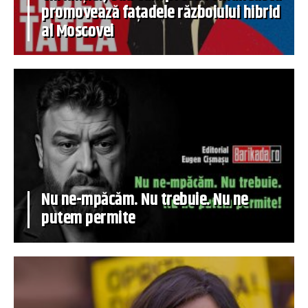
promovează fațadele războiului hibrid
al Moscovei
Nu ne-mpăcăm. Nu trebuie. Nu ne
putem permite