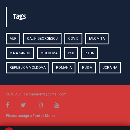
Tags
AUR
CALIN GEORGESCU
COVID
IALOMITA
MAIA SANDU
MOLDOVA
PSD
PUTIN
REPUBLICA MOLDOVA
ROMANIA
RUSIA
UCRAINA
CONTACT: barikadanews@gmail.com
Please assign a Footer Menu.