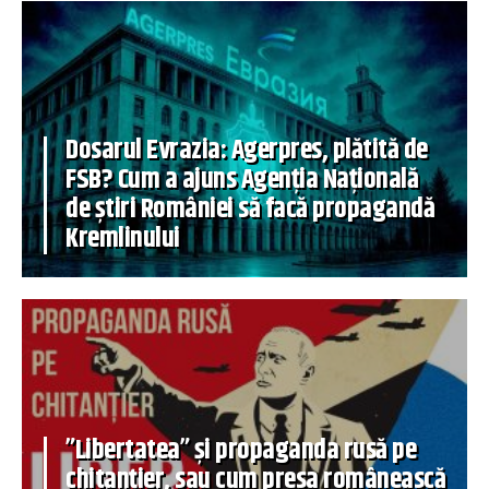
Dosarul Evrazia: Agerpres, plătită de
FSB? Cum a ajuns Agenția Națională
de știri României să facă propagandă
Kremlinului
”Libertatea” și propaganda rusă pe
chitanțier, sau cum presa românească