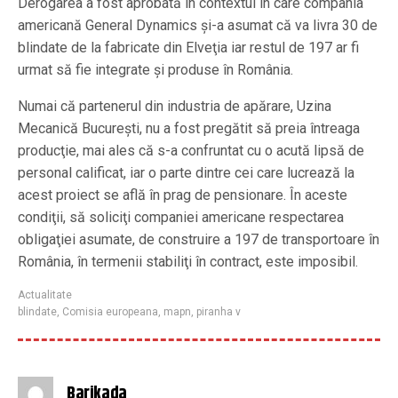
Derogarea a fost aprobată în contextul în care compania
americană General Dynamics şi-a asumat că va livra 30 de
blindate de la fabricate din Elveţia iar restul de 197 ar fi
urmat să fie integrate şi produse în România.
Numai că partenerul din industria de apărare, Uzina
Mecanică Bucureşti, nu a fost pregătit să preia întreaga
producţie, mai ales că s-a confruntat cu o acută lipsă de
personal calificat, iar o parte dintre cei care lucrează la
acest proiect se află în prag de pensionare. În aceste
condiţii, să soliciţi companiei americane respectarea
obligaţiei asumate, de construire a 197 de transportoare în
România, în termenii stabiliţi în contract, este imposibil.
Actualitate
blindate
,
Comisia europeana
,
mapn
,
piranha v
Barikada