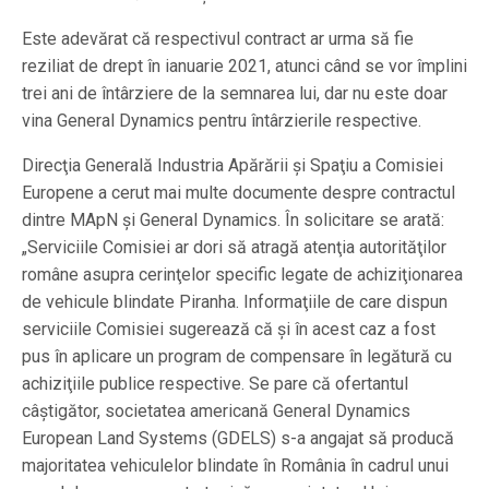
Este adevărat că respectivul contract ar urma să fie
reziliat de drept în ianuarie 2021, atunci când se vor împlini
trei ani de întârziere de la semnarea lui, dar nu este doar
vina General Dynamics pentru întârzierile respective.
Direcţia Generală Industria Apărării şi Spaţiu a Comisiei
Europene a cerut mai multe documente despre contractul
dintre MApN şi General Dynamics. În solicitare se arată:
„Serviciile Comisiei ar dori să atragă atenţia autorităţilor
române asupra cerinţelor specific legate de achiziţionarea
de vehicule blindate Piranha. Informaţiile de care dispun
serviciile Comisiei sugerează că şi în acest caz a fost
pus în aplicare un program de compensare în legătură cu
achiziţiile publice respective. Se pare că ofertantul
câştigător, societatea americană General Dynamics
European Land Systems (GDELS) s-a angajat să producă
majoritatea vehiculelor blindate în România în cadrul unui