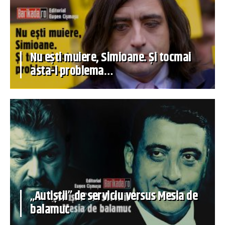
Nu ești muiere, Simioane. Și tocmai
asta-i problema…
„Autiștii” de serviciu versus Mesia de
balamuc