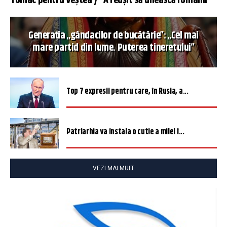
Tomac pentru Veștea / ”A reușit să unească românii”
Generația „gândacilor de bucătărie”: „Cel mai
mare partid din lume. Puterea tineretului”
Top 7 expresii pentru care, în Rusia, a...
Patriarhia va instala o cutie a milei î...
VEZI MAI MULT