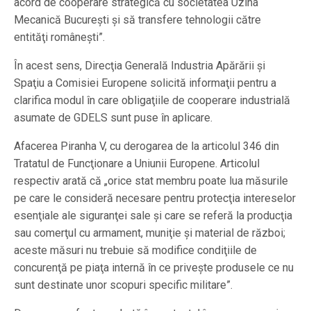
acord de cooperare strategică cu societatea Uzina
Mecanică Bucureşti şi să transfere tehnologii către
entităţi româneşti”.
În acest sens, Direcţia Generală Industria Apărării şi
Spaţiu a Comisiei Europene solicită informaţii pentru a
clarifica modul în care obligaţiile de cooperare industrială
asumate de GDELS sunt puse în aplicare.
Afacerea Piranha V, cu derogarea de la articolul 346 din
Tratatul de Funcţionare a Uniunii Europene. Articolul
respectiv arată că „orice stat membru poate lua măsurile
pe care le consideră necesare pentru protecţia intereselor
esenţiale ale siguranţei sale şi care se referă la producţia
sau comerţul cu armament, muniţie şi material de război;
aceste măsuri nu trebuie să modifice condiţiile de
concurenţă pe piaţa internă în ce priveşte produsele ce nu
sunt destinate unor scopuri specific militare”.