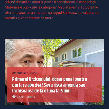
privind dreptul de autor și poate fi sancționată în consecință.
Materialele publicate la categoria ”Mediafakes” și fotografiile
aferente acestora, marcate cu logoul Barikada, au valoare de
pamflet și vor fi tratate ca atare.
octombrie 7, 2023
Primarul Urziceniului, dosar penal pentru
purtare abuzivă! Sava riscă amenda sau
închisoarea de la o lună la 6 luni
0 Comentariu