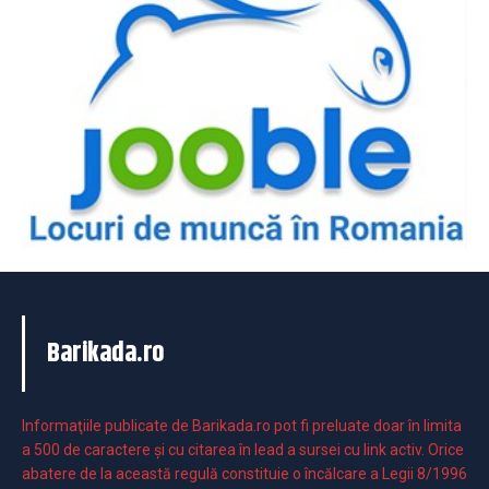
Barikada.ro
Informaţiile publicate de Barikada.ro pot fi preluate doar în limita
a 500 de caractere şi cu citarea în lead a sursei cu link activ. Orice
abatere de la această regulă constituie o încălcare a Legii 8/1996