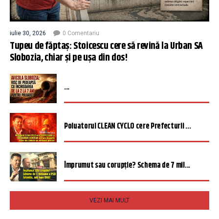
iulie 30, 2026
0 Comentariu
Tupeu de făptaș: Stoicescu cere să revină la Urban SA
Slobozia, chiar și pe ușa din dos!
...
Poluatorul CLEAN CYCLO cere Prefecturii ...
Împrumut sau corupție? Schema de 7 mil...
VEZI MAI MULT