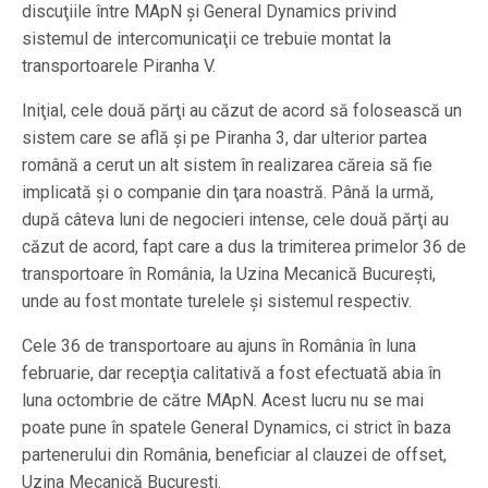
discuţiile între MApN şi General Dynamics privind
sistemul de intercomunicaţii ce trebuie montat la
transportoarele Piranha V.
Iniţial, cele două părţi au căzut de acord să folosească un
sistem care se află şi pe Piranha 3, dar ulterior partea
română a cerut un alt sistem în realizarea căreia să fie
implicată şi o companie din ţara noastră. Până la urmă,
după câteva luni de negocieri intense, cele două părţi au
căzut de acord, fapt care a dus la trimiterea primelor 36 de
transportoare în România, la Uzina Mecanică Bucureşti,
unde au fost montate turelele şi sistemul respectiv.
Cele 36 de transportoare au ajuns în România în luna
februarie, dar recepţia calitativă a fost efectuată abia în
luna octombrie de către MApN. Acest lucru nu se mai
poate pune în spatele General Dynamics, ci strict în baza
partenerului din România, beneficiar al clauzei de offset,
Uzina Mecanică Bucureşti.