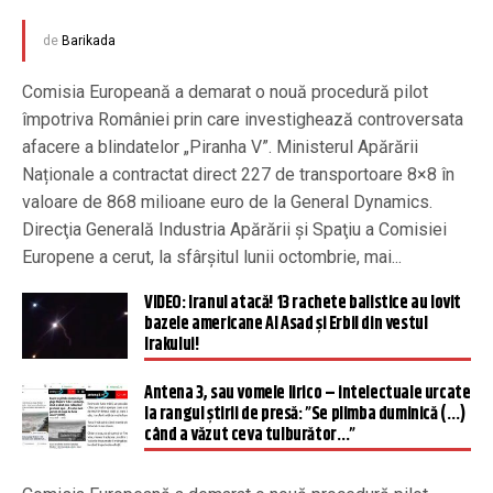
de
Barikada
Comisia Europeană a demarat o nouă procedură pilot
împotriva României prin care investighează controversata
afacere a blindatelor „Piranha V”. Ministerul Apărării
Naționale a contractat direct 227 de transportoare 8×8 în
valoare de 868 milioane euro de la General Dynamics.
Direcţia Generală Industria Apărării şi Spaţiu a Comisiei
Europene a cerut, la sfârşitul lunii octombrie, mai...
VIDEO: Iranul atacă! 13 rachete balistice au lovit
bazele americane Al Asad și Erbil din vestul
Irakului!
Antena 3, sau vomele lirico – intelectuale urcate
la rangul știrii de presă: ”Se plimba duminică (…)
când a văzut ceva tulburător…”