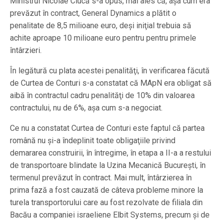
Ministrul Nicolae Ciucă s-a opus, mai ales că, aşa cum era
prevăzut în contract, General Dynamics a plătit o
penalitate de 8,5 milioane euro, deşi iniţial trebuia să
achite aproape 10 milioane euro pentru pentru primele
întârzieri.
În legătură cu plata acestei penalităţi, în verificarea făcută
de Curtea de Conturi s-a constatat că MApN era obligat să
aibă în contractul cadru penalităţi de 10% din valoarea
contractului, nu de 6%, aşa cum s-a negociat.
Ce nu a constatat Curtea de Conturi este faptul că partea
română nu şi-a îndeplinit toate obligaţiile privind
demararea construirii, în întregime, în etapa a II-a a restului
de transportoare blindate la Uzina Mecanică Bucureşti, în
termenul prevăzut în contract. Mai mult, întârzierea în
prima fază a fost cauzată de câteva probleme minore la
turela transportorului care au fost rezolvate de filiala din
Bacău a companiei israeliene Elbit Systems, precum şi de