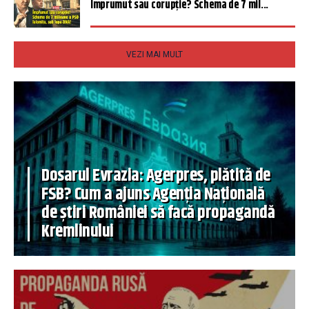
Împrumut sau corupție? Schema de 7 mil...
VEZI MAI MULT
Dosarul Evrazia: Agerpres, plătită de
FSB? Cum a ajuns Agenția Națională
de știri României să facă propagandă
Kremlinului