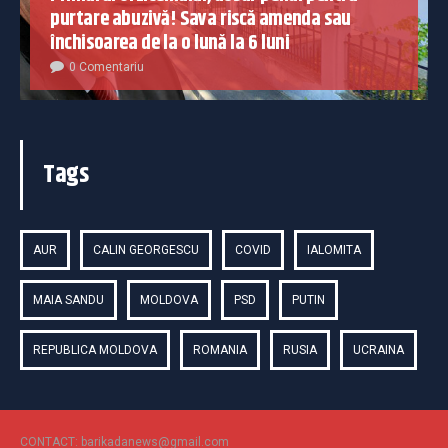
purtare abuzivă! Sava riscă amenda sau
închisoarea de la o lună la 6 luni
0 Comentariu
Tags
AUR
CALIN GEORGESCU
COVID
IALOMITA
MAIA SANDU
MOLDOVA
PSD
PUTIN
REPUBLICA MOLDOVA
ROMANIA
RUSIA
UCRAINA
CONTACT: barikadanews@gmail.com