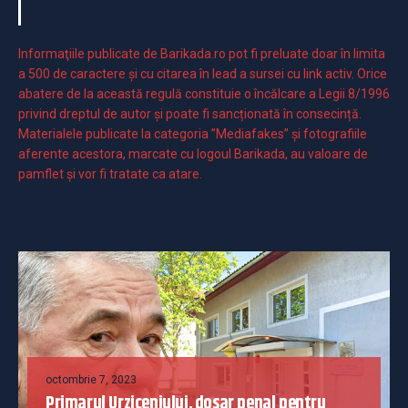
Informaţiile publicate de Barikada.ro pot fi preluate doar în limita
a 500 de caractere şi cu citarea în lead a sursei cu link activ. Orice
abatere de la această regulă constituie o încălcare a Legii 8/1996
privind dreptul de autor și poate fi sancționată în consecință.
Materialele publicate la categoria ”Mediafakes” și fotografiile
aferente acestora, marcate cu logoul Barikada, au valoare de
pamflet și vor fi tratate ca atare.
octombrie 7, 2023
Primarul Urziceniului, dosar penal pentru