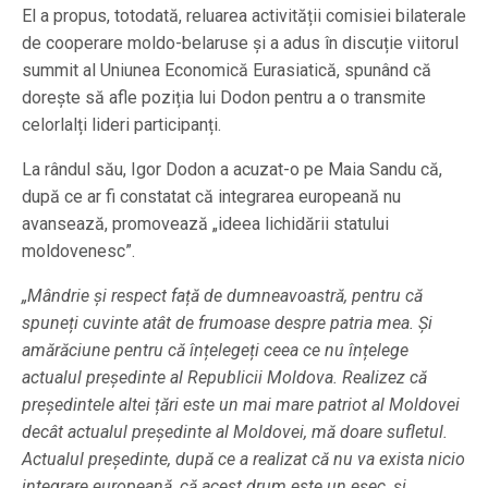
El a propus, totodată, reluarea activității comisiei bilaterale
de cooperare moldo-belaruse și a adus în discuție viitorul
summit al Uniunea Economică Eurasiatică, spunând că
dorește să afle poziția lui Dodon pentru a o transmite
celorlalți lideri participanți.
La rândul său, Igor Dodon a acuzat-o pe Maia Sandu că,
după ce ar fi constatat că integrarea europeană nu
avansează, promovează „ideea lichidării statului
moldovenesc”.
„Mândrie și respect față de dumneavoastră, pentru că
spuneți cuvinte atât de frumoase despre patria mea. Și
amărăciune pentru că înțelegeți ceea ce nu înțelege
actualul președinte al Republicii Moldova. Realizez că
președintele altei țări este un mai mare patriot al Moldovei
decât actualul președinte al Moldovei, mă doare sufletul.
Actualul președinte, după ce a realizat că nu va exista nicio
integrare europeană, că acest drum este un eșec, și