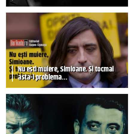
Nu ești muiere, Simioane. Și tocmai
asta-i problema…