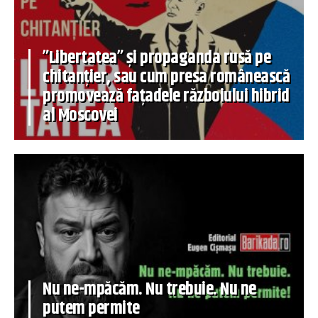
”Libertatea” și propaganda rusă pe
chitanțier, sau cum presa românească
promovează fațadele războiului hibrid
al Moscovei
Nu ne-mpăcăm. Nu trebuie. Nu ne
putem permite