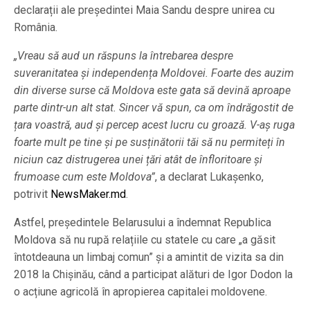
declarații ale președintei Maia Sandu despre unirea cu
România.
„Vreau să aud un răspuns la întrebarea despre
suveranitatea și independența Moldovei. Foarte des auzim
din diverse surse că Moldova este gata să devină aproape
parte dintr-un alt stat. Sincer vă spun, ca om îndrăgostit de
țara voastră, aud și percep acest lucru cu groază. V-aș ruga
foarte mult pe tine și pe susținătorii tăi să nu permiteți în
niciun caz distrugerea unei țări atât de înfloritoare și
frumoase cum este Moldova”
, a declarat Lukașenko,
potrivit
NewsMaker.md
.
Astfel, președintele Belarusului a îndemnat Republica
Moldova să nu rupă relațiile cu statele cu care „a găsit
întotdeauna un limbaj comun” și a amintit de vizita sa din
2018 la Chișinău, când a participat alături de Igor Dodon la
o acțiune agricolă în apropierea capitalei moldovene.