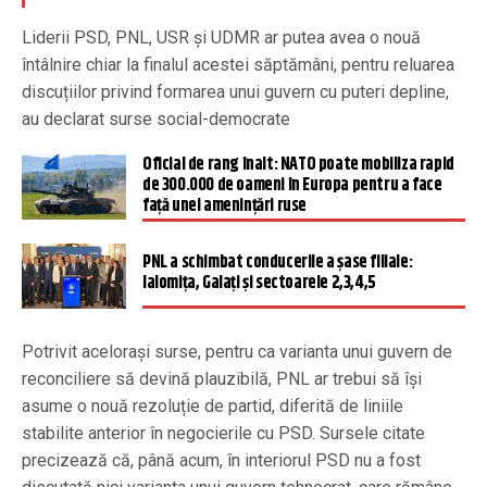
Liderii PSD, PNL, USR și UDMR ar putea avea o nouă
întâlnire chiar la finalul acestei săptămâni, pentru reluarea
discuțiilor privind formarea unui guvern cu puteri depline,
au declarat surse social-democrate
Oficial de rang înalt: NATO poate mobiliza rapid
de 300.000 de oameni în Europa pentru a face
faţă unei ameninţări ruse
PNL a schimbat conducerile a şase filiale:
Ialomiţa, Galaţi şi sectoarele 2,3,4,5
Potrivit acelorași surse, pentru ca varianta unui guvern de
reconciliere să devină plauzibilă, PNL ar trebui să își
asume o nouă rezoluție de partid, diferită de liniile
stabilite anterior în negocierile cu PSD. Sursele citate
precizează că, până acum, în interiorul PSD nu a fost