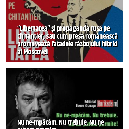
”Libertatea” și propaganda rusă pe
chitanțier, sau cum presa românească
promovează fațadele războiului hibrid
al Moscovei
Nu ne-mpăcăm. Nu trebuie. Nu ne