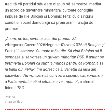
trecută că partidul său este dispus să semneze imediat
un acord de guvernare minoritară, cu toate condițiile
impuse de Ilie Bolojan și Dominic Fritz, cu o singură
condiție: social democrații să preia primii funcția de
premier.
„Acum, pe loc, semnez acordul propus. Să
vi
NegocieriGuvern2026NegocieriGuvern2026
nă Bolojan și
Fritz și îl semnez. Cu toate măsurile. Să vină Bolojan să îl
semneze și să voteze un guvern minoritar PSD.
Îl anunț pe
premierul Bolojan că sunt la muncă pentru ca România să
ia banii din PNRR. Îmi doresc ca și Senatul să iasă din
pasivitate. Nu voi ezita să convoc o sesiune extraordinară
a Parlamentului când situația o va impune
”, a afirmat
liderul PSD.
Politică
criza politica