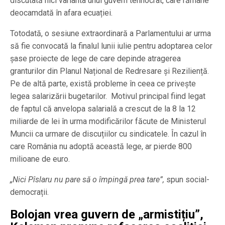
discutată nici varianta unui guvern tehnocrat, care rămâne
deocamdată în afara ecuației.
Totodată, o sesiune extraordinară a Parlamentului ar urma
să fie convocată la finalul lunii iulie pentru adoptarea celor
șase proiecte de lege de care depinde atragerea
granturilor din Planul Național de Redresare și Reziliență.
Pe de altă parte, există probleme în ceea ce privește
legea salarizării bugetarilor. Motivul principal fiind legat
de faptul că anvelopa salarială a crescut de la 8 la 12
miliarde de lei în urma modificărilor făcute de Ministerul
Muncii ca urmare de discuțiilor cu sindicatele. În cazul în
care România nu adoptă această lege, ar pierde 800
milioane de euro.
„Nici Pîslaru nu pare să o împingă prea tare”,
spun social-
democrații.
Bolojan vrea guvern de „armistițiu”,