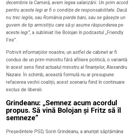
decembrie la Cameră, avem legea salarizării. Un prim acord
pentru aceste legi ar fi o condiție de responsabilitate.
Dacă
nu trec legile, sau România pierde bani, sau se găsește un
guvern de tip armistițiu care să-și asume răspunderea pe
aceste legi”,
a subliniat Ilie Bolojan în podcastul „Friendly
Fire”.
Potrivit informațiilor noastre, un astfel de cabinet ar fi
condus de un prim-ministru fără afiliere politică, o variantă
în acest sens fiind actualul ministru al finanțelor, Alexandru
Nazare. În schimb, această formulă nu ar presupune
refacerea vechii coaliții, acest scenariu fiind în continuare
exclus de liberali.
Grindeanu: „Semnez acum acordul
propus. Să vină Bolojan și Fritz să îl
semneze”
Președintele PSD, Sorin Grindeanu, a anunțat săptămâna