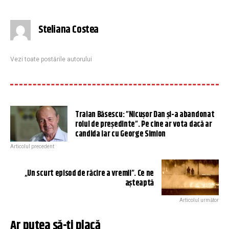
Steliana Costea
Vezi toate postările autorului
Traian Băsescu: ”Nicușor Dan și-a abandonat
rolul de președinte”. Pe cine ar vota dacă ar
candida iar cu George Simion
Articolul precedent
„Un scurt episod de răcire a vremii”. Ce ne
așteaptă
Articolul următor
Ar putea să-ți placă