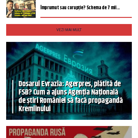
Împrumut sau corupție? Schema de 7 mil...
VEZI MAI MULT
Dosarul Evrazia: Agerpres, plătită de
FSB? Cum a ajuns Agenția Națională
de știri României să facă propagandă
Kremlinului