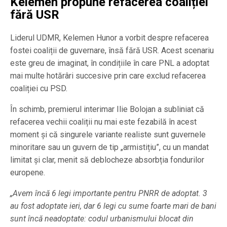
Kelemen propune refacerea coaliției
fără USR
Liderul UDMR, Kelemen Hunor a vorbit despre refacerea
fostei coaliții de guvernare, însă fără USR. Acest scenariu
este greu de imaginat, în condițiile în care PNL a adoptat
mai multe hotărâri succesive prin care exclud refacerea
coaliției cu PSD.
În schimb, premierul interimar Ilie Bolojan a subliniat că
refacerea vechii coaliții nu mai este fezabilă în acest
moment și că singurele variante realiste sunt guvernele
minoritare sau un guvern de tip „armistițiu”, cu un mandat
limitat și clar, menit să deblocheze absorbția fondurilor
europene.
„Avem încă 6 legi importante pentru PNRR de adoptat. 3
au fost adoptate ieri, dar 6 legi cu sume foarte mari de bani
sunt încă neadoptate: codul urbanismului blocat din