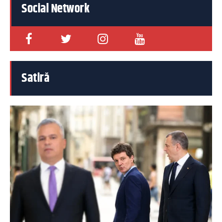
Social Network
Satiră