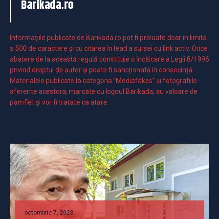
Barikada.ro
Informaţiile publicate de Barikada.ro pot fi preluate doar în limita
a 500 de caractere şi cu citarea în lead a sursei cu link activ. Orice
abatere de la această regulă constituie o încălcare a Legii 8/1996
privind dreptul de autor și poate fi sancționată în consecință.
Materialele publicate la categoria ”Mediafakes” și fotografiile
aferente acestora, marcate cu logoul Barikada, au valoare de
pamflet și vor fi tratate ca atare.
octombrie 7, 2023