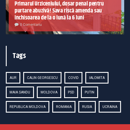
Primarul Urziceniului, dosar penal pentru
purtare abuzivă! Sava riscă amenda sau
închisoarea de la o lună la 6 luni
0 Comentariu
Tags
AUR
CALIN GEORGESCU
COVID
IALOMITA
MAIA SANDU
MOLDOVA
PSD
PUTIN
REPUBLICA MOLDOVA
ROMANIA
RUSIA
UCRAINA