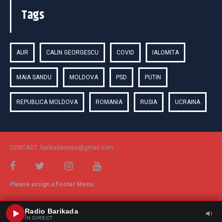
Tags
AUR
CALIN GEORGESCU
COVID
IALOMITA
MAIA SANDU
MOLDOVA
PSD
PUTIN
REPUBLICA MOLDOVA
ROMANIA
RUSIA
UCRAINA
CONTACT: barikadanews@gmail.com
Please assign a Footer Menu.
Radio Barikada
ÎN DIRECT