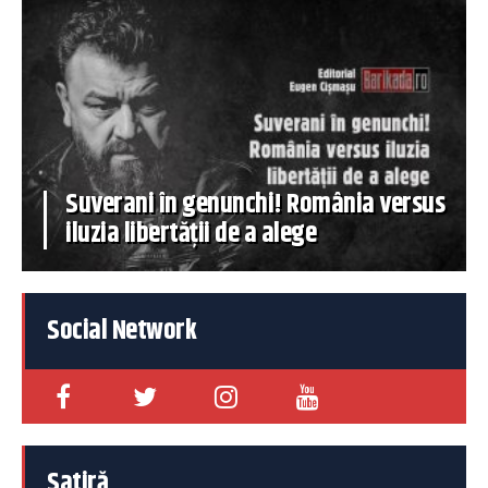
Suverani în genunchi! România versus
iluzia libertății de a alege
Social Network
Satiră