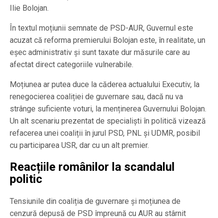
Ilie Bolojan.
În textul moțiunii semnate de PSD-AUR, Guvernul este
acuzat că reforma premierului Bolojan este, în realitate, un
eșec administrativ și sunt taxate dur măsurile care au
afectat direct categoriile vulnerabile.
Moțiunea ar putea duce la căderea actualului Executiv, la
renegocierea coaliției de guvernare sau, dacă nu va
strânge suficiente voturi, la menținerea Guvernului Bolojan.
Un alt scenariu prezentat de specialiști în politică vizează
refacerea unei coaliții în jurul PSD, PNL și UDMR, posibil
cu participarea USR, dar cu un alt premier.
Reacțiile românilor la scandalul
politic
Tensiunile din coaliția de guvernare și moțiunea de
cenzură depusă de PSD împreună cu AUR au stârnit