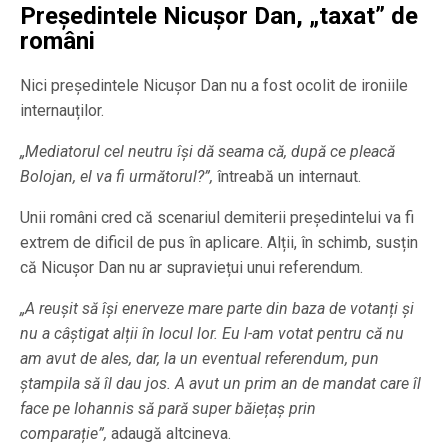
Președintele Nicușor Dan, „taxat” de
români
Nici președintele Nicușor Dan nu a fost ocolit de ironiile
internauților.
„Mediatorul cel neutru își dă seama că, după ce pleacă
Bolojan, el va fi următorul?”,
întreabă un internaut.
Unii români cred că scenariul demiterii președintelui va fi
extrem de dificil de pus în aplicare. Alții, în schimb, susțin
că Nicușor Dan nu ar supraviețui unui referendum.
„A reușit să își enerveze mare parte din baza de votanți și
nu a câștigat alții în locul lor. Eu l-am votat pentru că nu
am avut de ales, dar, la un eventual referendum, pun
ștampila să îl dau jos. A avut un prim an de mandat care îl
face pe Iohannis să pară super băiețaș prin
comparație”,
adaugă altcineva.