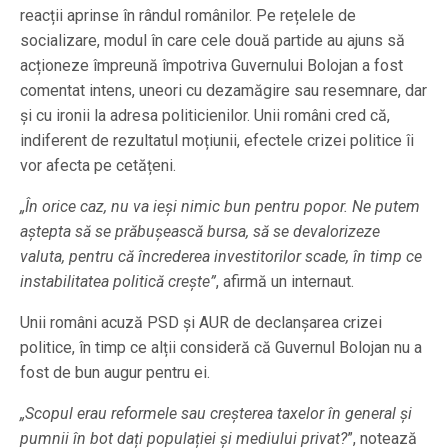
reacții aprinse în rândul românilor. Pe rețelele de
socializare, modul în care cele două partide au ajuns să
acționeze împreună împotriva Guvernului Bolojan a fost
comentat intens, uneori cu dezamăgire sau resemnare, dar
și cu ironii la adresa politicienilor. Unii români cred că,
indiferent de rezultatul moțiunii, efectele crizei politice îi
vor afecta pe cetățeni.
„În orice caz, nu va ieși nimic bun pentru popor. Ne putem
aștepta să se prăbușească bursa, să se devalorizeze
valuta, pentru că încrederea investitorilor scade, în timp ce
instabilitatea politică crește”
, afirmă un internaut.
Unii români acuză PSD și AUR de declanșarea crizei
politice, în timp ce alții consideră că Guvernul Bolojan nu a
fost de bun augur pentru ei.
„Scopul erau reformele sau creșterea taxelor în general și
pumnii în bot dați populației și mediului privat?
”, notează