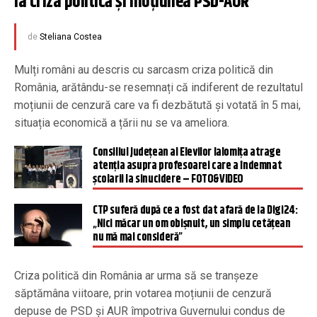
la criza politică și moțiunea PSD-AUR
de
Steliana Costea
Mulți români au descris cu sarcasm criza politică din
România, arătându-se resemnați că indiferent de rezultatul
moțiunii de cenzură care va fi dezbătută și votată în 5 mai,
situația economică a țării nu se va ameliora.
Consiliul Județean al Elevilor Ialomița atrage
atenția asupra profesoarei care a îndemnat
școlarii la sinucidere – FOTO&VIDEO
CTP suferă după ce a fost dat afară de la Digi24:
„Nici măcar un om obișnuit, un simplu cetățean
nu mă mai consideră”
Criza politică din România ar urma să se tranșeze
săptămâna viitoare, prin votarea moțiunii de cenzură
depuse de PSD și AUR împotriva Guvernului condus de