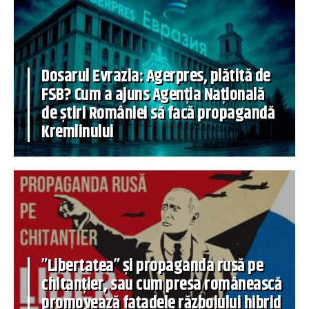
Dosarul Evrazia: Agerpres, plătită de
FSB? Cum a ajuns Agenția Națională
de știri României să facă propagandă
Kremlinului
”Libertatea” și propaganda rusă pe
chitanțier, sau cum presa românească
promovează fațadele războiului hibrid