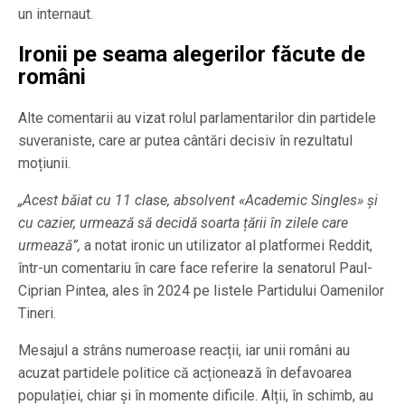
un internaut.
Ironii pe seama alegerilor făcute de
români
Alte comentarii au vizat rolul parlamentarilor din partidele
suveraniste, care ar putea cântări decisiv în rezultatul
moțiunii.
„Acest băiat cu 11 clase, absolvent «Academic Singles» și
cu cazier, urmează să decidă soarta țării în zilele care
urmează”,
a notat ironic un utilizator al platformei Reddit,
într-un comentariu în care face referire la senatorul Paul-
Ciprian Pintea, ales în 2024 pe listele Partidului Oamenilor
Tineri.
Mesajul a strâns numeroase reacții, iar unii români au
acuzat partidele politice că acționează în defavoarea
populației, chiar și în momente dificile. Alții, în schimb, au