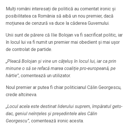
Mulți români interesați de politică au comentat ironic și
posibilitatea ca România să aibă un nou premier, dacă
moțiunea de cenzură va duce la căderea Guvernului.
Unii sunt de părere că Ilie Bolojan va fi sacrificat politic, iar
în locul lui va fi numit un premier mai obedient și mai ușor
de controlat de partide.
„Pleacă Bolojan și vine un cățeluș în locul lui, iar ca prin
minune o să se refacă marea coaliție pro-europeană, pe
hârtie”
, comentează un utilizator.
Noul premier ar putea fi chiar politicianul Călin Georgescu,
crede altcineva.
„Locul acela este destinat liderului suprem, împăratul geto-
dac, geniul neînțeles și președintele ales Călin
Georgescu”,
comentează ironic acesta.