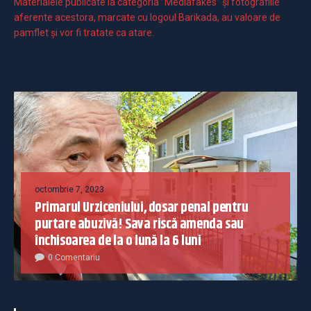
Materialele publicate la categoria ”Mediafakes” și fotografiile
aferente acestora, marcate cu logoul Barikada, au valoare de
pamflet și vor fi tratate ca atare.
octombrie 7, 2023
Primarul Urziceniului, dosar penal pentru
purtare abuzivă! Sava riscă amenda sau
închisoarea de la o lună la 6 luni
0 Comentariu