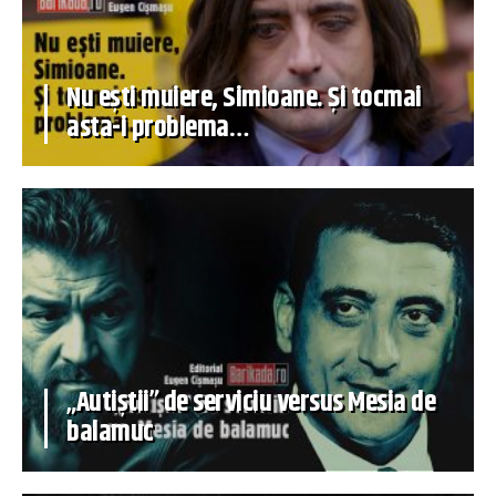
Nu ești muiere, Simioane. Și tocmai
asta-i problema…
„Autiștii” de serviciu versus Mesia de
balamuc