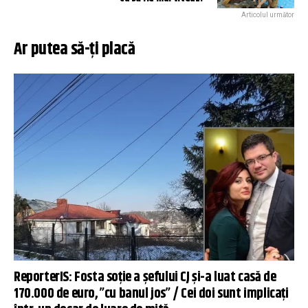
Articolul următor
Ar putea să-ți placă
ReporterIS: Fosta soție a șefului CJ și-a luat casă de
170.000 de euro, ”cu banul jos” / Cei doi sunt implicați