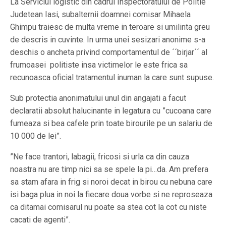
La Serviciul logistic din cadrul Inspectoratului de Politie
Judetean Iasi, subalternii doamnei comisar Mihaela
Ghimpu traiesc de multa vreme in teroare si umilinta greu
de descris in cuvinte. In urma unei sesizari anonime s-a
deschis o ancheta privind comportamentul de ´´birjar´´ al
frumoasei politiste insa victimelor le este frica sa
recunoasca oficial tratamentul inuman la care sunt supuse.
Sub protectia anonimatului unul din angajati a facut
declaratii absolut halucinante in legatura cu ”cucoana care
fumeaza si bea cafele prin toate birourile pe un salariu de
10 000 de lei”.
”Ne face trantori, labagii, fricosi si urla ca din cauza
noastra nu are timp nici sa se spele la pi…da. Am prefera
sa stam afara in frig si noroi decat in birou cu nebuna care
isi baga plua in noi la fiecare doua vorbe si ne reproseaza
ca ditamai comisarul nu poate sa stea cot la cot cu niste
cacati de agenti”.