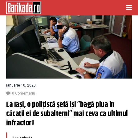
ianuarie 10, 2020
0 Comentariu
La Iași, o polițistă șefă își ”bagă plua în 
căcații ei de subalterni” mai ceva ca ultimul 
infractor!