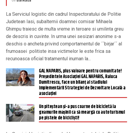
de
Barikada
La Serviciul logistic din cadrul Inspectoratului de Politie
Judetean Iasi, subalternii doamnei comisar Mihaela
Ghimpu traiesc de multa vreme in teroare si umilinta greu
de descris in cuvinte. In urma unei sesizari anonime s-a
deschis o ancheta privind comportamentul de ´´birjar´´ al
frumoasei politiste insa victimelor le este frica sa
recunoasca oficial tratamentul inuman la...
GAL NAPARIS, plus valoare pentru comunitate!
Președintele Asociației GAL NAPARIS, Raluca
Dumitrescu, face un bilanț al stadiului
implementării Strategiei de Dezvoltare Locală a
asociației
Un piteștean și-a pus coarne de bicicletă la
geamurile mașinii ca să meargă cu autoturismul
pe pistele de bicicliști!