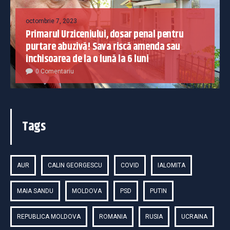
octombrie 7, 2023
Primarul Urziceniului, dosar penal pentru
purtare abuzivă! Sava riscă amenda sau
închisoarea de la o lună la 6 luni
0 Comentariu
Tags
AUR
CALIN GEORGESCU
COVID
IALOMITA
MAIA SANDU
MOLDOVA
PSD
PUTIN
REPUBLICA MOLDOVA
ROMANIA
RUSIA
UCRAINA