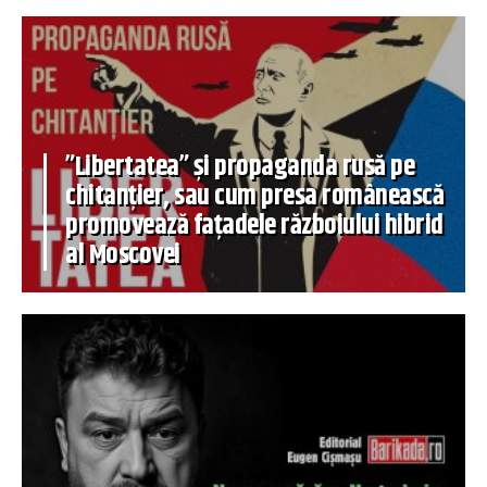
”Libertatea” și propaganda rusă pe
chitanțier, sau cum presa românească
promovează fațadele războiului hibrid
al Moscovei