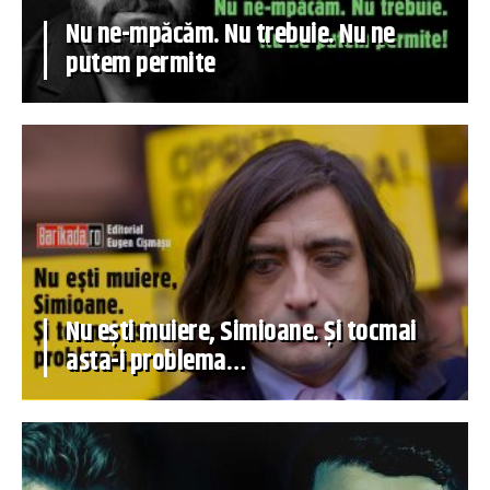
Nu ne-mpăcăm. Nu trebuie. Nu ne
putem permite
Nu ești muiere, Simioane. Și tocmai
asta-i problema…