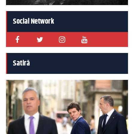
Social Network
Satiră