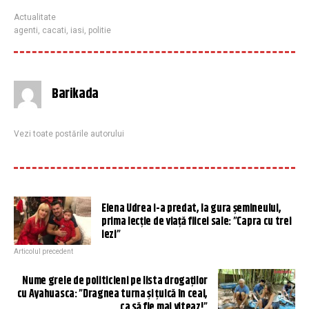
Actualitate
agenti
,
cacati
,
iasi
,
politie
Barikada
Vezi toate postările autorului
Elena Udrea i-a predat, la gura șemineului,
prima lecție de viață fiicei sale: ”Capra cu trei
iezi”
Articolul precedent
Nume grele de politicieni pe lista drogaților
cu Ayahuasca: ”Dragnea turna și țuică în ceai,
ca să fie mai viteaz!”