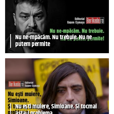
Nu ne-mpăcăm. Nu trebuie. Nu ne
putem permite
Nu ești muiere, Simioane. Și tocmai
asta-i problema…