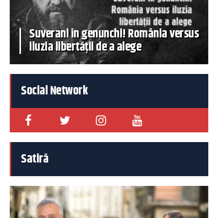
Suverani în genunchi! România versus
iluzia libertății de a alege
Social Network
Satiră