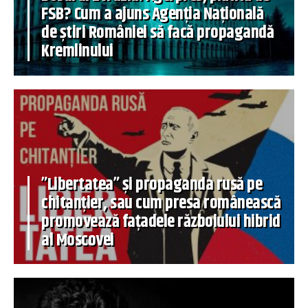
FSB? Cum a ajuns Agenția Națională
de știri României să facă propagandă
Kremlinului
”Libertatea” și propaganda rusă pe
chitanțier, sau cum presa românească
promovează fațadele războiului hibrid
al Moscovei