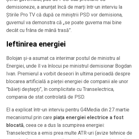
demisioneze, a anunțat încă de marți într-un interviu la
Știrile Pro TV că după ce miniștrii PSD vor demisiona,
guvernul va demonstra că „se poate guverna mai bine
decât cu frâna de mână trasă”.
Ieftinirea energiei
Bolojan și-a asumat ca interimar postul de ministru al
Energiei, unde îl va înlocui pe ministrul demisionar Bogdan
Ivan. Premierul a vorbit deseori în ultima perioadă despre
blocarea artificială a pieței energiei de companii ale unor
”băieți deștepți”, în complicitate cu Transelectrica,
compania de stat controlată de PSD.
El a explicat într-un interviu pentru G4Media din 27 martie
mecanismul prin care
piața energiei electrice a fost
blocată
, ceea ce a dus la scumpirea energiei:
Transelectrica a emis prea multe ATR-uri (avize tehnice de