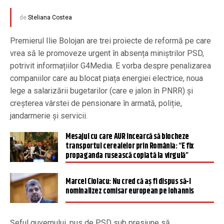
de
Steliana Costea
Premierul Ilie Bolojan are trei proiecte de reformă pe care
vrea să le promoveze urgent în absența miniștrilor PSD,
potrivit informațiilor G4Media. E vorba despre penalizarea
companiilor care au blocat piața energiei electrice, noua
lege a salarizării bugetarilor (care e jalon în PNRR) și
creșterea vârstei de pensionare în armată, poliție,
jandarmerie și servicii.
Mesajul cu care AUR încearcă să blocheze
transportul cerealelor prin România: “E fix
propaganda rusească copiată la virgulă”
Marcel Ciolacu: Nu cred că aş fi dispus să-l
nominalizez comisar european pe Iohannis
Șeful guvernului, pus de PSD sub presiune să