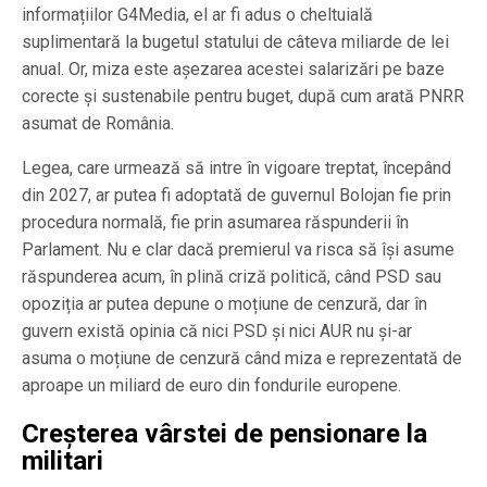
informațiilor G4Media, el ar fi adus o cheltuială
suplimentară la bugetul statului de câteva miliarde de lei
anual. Or, miza este așezarea acestei salarizări pe baze
corecte și sustenabile pentru buget, după cum arată PNRR
asumat de România.
Legea, care urmează să intre în vigoare treptat, începând
din 2027, ar putea fi adoptată de guvernul Bolojan fie prin
procedura normală, fie prin asumarea răspunderii în
Parlament. Nu e clar dacă premierul va risca să își asume
răspunderea acum, în plină criză politică, când PSD sau
opoziția ar putea depune o moțiune de cenzură, dar în
guvern există opinia că nici PSD și nici AUR nu și-ar
asuma o moțiune de cenzură când miza e reprezentată de
aproape un miliard de euro din fondurile europene.
Creșterea vârstei de pensionare la
militari