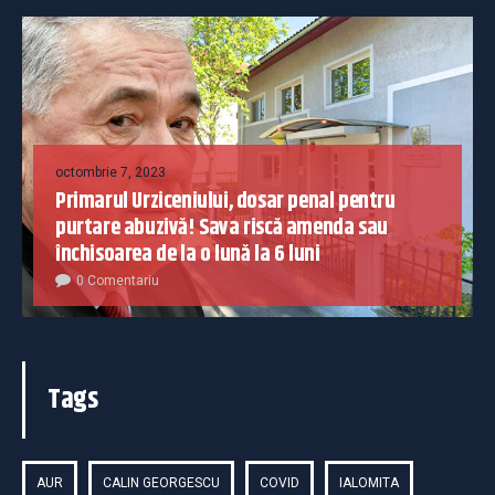
octombrie 7, 2023
Primarul Urziceniului, dosar penal pentru
purtare abuzivă! Sava riscă amenda sau
închisoarea de la o lună la 6 luni
0 Comentariu
Tags
AUR
CALIN GEORGESCU
COVID
IALOMITA