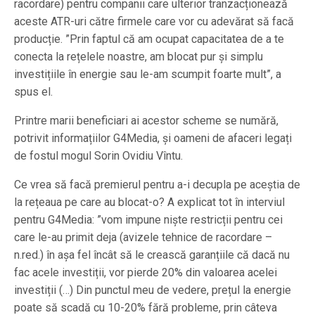
racordare) pentru companii care ulterior tranzacționează
aceste ATR-uri către firmele care vor cu adevărat să facă
producție. ”Prin faptul că am ocupat capacitatea de a te
conecta la rețelele noastre, am blocat pur și simplu
investițiile în energie sau le-am scumpit foarte mult”, a
spus el.
Printre marii beneficiari ai acestor scheme se numără,
potrivit informațiilor G4Media, și oameni de afaceri legați
de fostul mogul Sorin Ovidiu Vîntu.
Ce vrea să facă premierul pentru a-i decupla pe aceștia de
la rețeaua pe care au blocat-o? A explicat tot în interviul
pentru G4Media: ”vom impune niște restricții pentru cei
care le-au primit deja (avizele tehnice de racordare –
n.red.) în așa fel încât să le crească garanțiile că dacă nu
fac acele investiții, vor pierde 20% din valoarea acelei
investiții (…) Din punctul meu de vedere, prețul la energie
poate să scadă cu 10-20% fără probleme, prin câteva