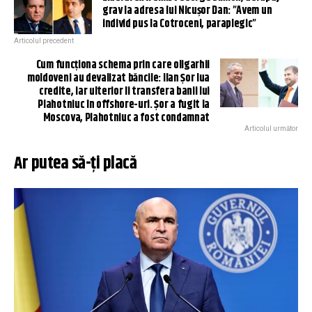
grav la adresa lui Nicușor Dan: ”Avem un
individ pus la Cotroceni, paraplegic”
Articolul precedent
Cum funcționa schema prin care oligarhii
moldoveni au devalizat băncile: Ilan Șor lua
credite, iar ulterior îi transfera banii lui
Plahotniuc în offshore-uri. Șor a fugit la
Moscova, Plahotniuc a fost condamnat
Articolul următor
Ar putea să-ți placă