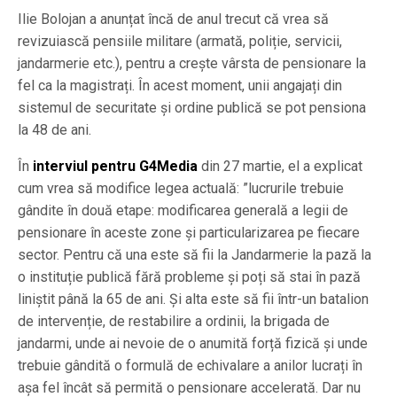
Ilie Bolojan a anunțat încă de anul trecut că vrea să
revizuiască pensiile militare (armată, poliție, servicii,
jandarmerie etc.), pentru a crește vârsta de pensionare la
fel ca la magistrați. În acest moment, unii angajați din
sistemul de securitate și ordine publică se pot pensiona
la 48 de ani.
În
interviul pentru G4Media
din 27 martie, el a explicat
cum vrea să modifice legea actuală: ”lucrurile trebuie
gândite în două etape: modificarea generală a legii de
pensionare în aceste zone și particularizarea pe fiecare
sector. Pentru că una este să fii la Jandarmerie la pază la
o instituție publică fără probleme și poți să stai în pază
liniștit până la 65 de ani. Și alta este să fii într-un batalion
de intervenție, de restabilire a ordinii, la brigada de
jandarmi, unde ai nevoie de o anumită forță fizică și unde
trebuie gândită o formulă de echivalare a anilor lucrați în
așa fel încât să permită o pensionare accelerată. Dar nu