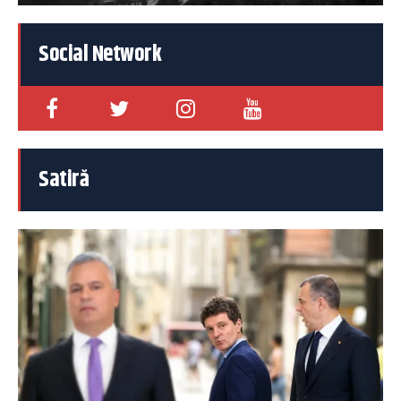
Social Network
Satiră