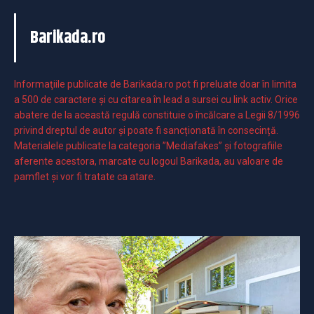
Barikada.ro
Informaţiile publicate de Barikada.ro pot fi preluate doar în limita
a 500 de caractere şi cu citarea în lead a sursei cu link activ. Orice
abatere de la această regulă constituie o încălcare a Legii 8/1996
privind dreptul de autor și poate fi sancționată în consecință.
Materialele publicate la categoria ”Mediafakes” și fotografiile
aferente acestora, marcate cu logoul Barikada, au valoare de
pamflet și vor fi tratate ca atare.