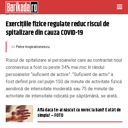
noiembrie 24, 2020
0 Comentariu
Exerciţiile fizice regulate reduc riscul de 
spitalizare din cauza COVID-19
de
Petre Inspirationescu
Riscul de spitalizare al persoanelor care au contractat noul
coronavirus a fost cu peste 34% mai mic în rândul
persoanelor “suficient de active”. “Suficient de activ” a
fost definit prin cel puţin 150 de minute de activitate fizică
aerobică de intensitate moderată sau 75 de minute de
activitate de intensitate ridicată pe săptămână, se arată...
Află dacă te-ai născut cu noroc la bani! E atât de
simplu! – FOTO