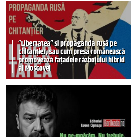
”Libertatea” și propaganda rusă pe
chitanțier, sau cum presa românească
promovează fațadele războiului hibrid
al Moscovei