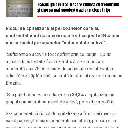
Banalul publicitar: Despre culmea cutremurului
și cine se mai nevoieşte azi prin clopotniţe
Riscul de spitalizare al persoanelor care au
contractat noul coronavirus a fost cu peste 34% mai
mic în rândul persoanelor “suficient de active”.
“Suficient de activ” a fost definit prin cel puţin 150 de
minute de activitate fizică aerobică de intensitate
moderată sau 75 de minute de activitate de intensitate
ridicată pe săptămână, se arată în studiul realizat recent în
Brazilia.
“S-a putut observa o reducere cu 34,3% a spitalizării în
grupul considerat suficient de activ”, potrivit cercetării.
S-a constatat că riscul de spitalizare a fost mai mare în
cazul pacienţilor supraponderali sau obezi, precum şi în
cazul persoanelor cu niveluri reduse de educaţie şi statut