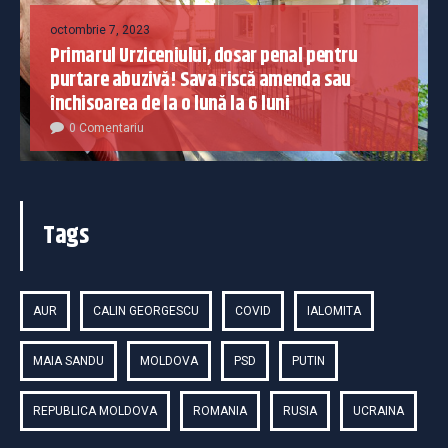
octombrie 7, 2023
Primarul Urziceniului, dosar penal pentru
purtare abuzivă! Sava riscă amenda sau
închisoarea de la o lună la 6 luni
0 Comentariu
Tags
AUR
CALIN GEORGESCU
COVID
IALOMITA
MAIA SANDU
MOLDOVA
PSD
PUTIN
REPUBLICA MOLDOVA
ROMANIA
RUSIA
UCRAINA