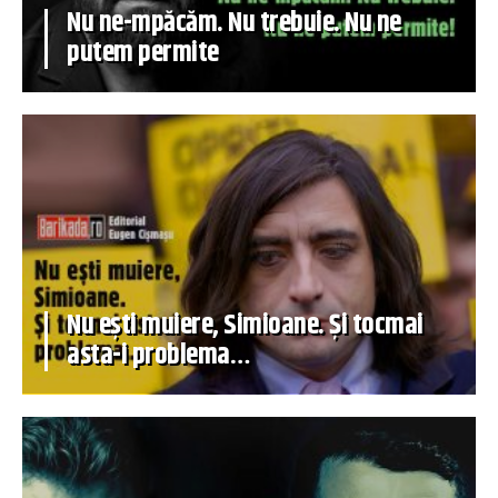
Nu ne-mpăcăm. Nu trebuie. Nu ne
putem permite
Nu ești muiere, Simioane. Și tocmai
asta-i problema…