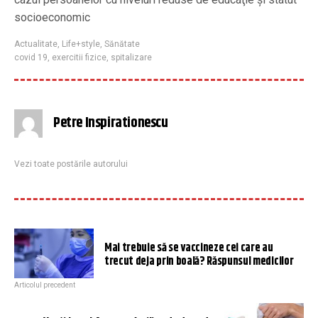
socioeconomic
Actualitate
,
Life+style
,
Sănătate
covid 19
,
exercitii fizice
,
spitalizare
Petre Inspirationescu
Vezi toate postările autorului
Mai trebuie să se vaccineze cei care au
trecut deja prin boală? Răspunsul medicilor
Articolul precedent