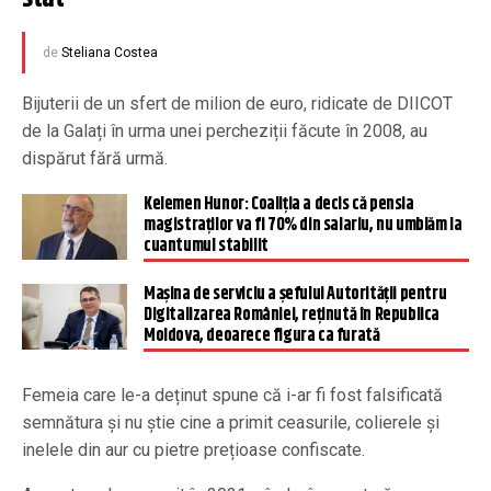
de
Steliana Costea
Bijuterii de un sfert de milion de euro, ridicate de DIICOT
de la Galați în urma unei percheziții făcute în 2008, au
dispărut fără urmă.
Kelemen Hunor: Coaliția a decis că pensia
magistraților va fi 70% din salariu, nu umblăm la
cuantumul stabilit
Mașina de serviciu a șefului Autorității pentru
Digitalizarea României, reținută în Republica
Moldova, deoarece figura ca furată
Femeia care le-a deținut spune că i-ar fi fost falsificată
semnătura și nu știe cine a primit ceasurile, colierele și
inelele din aur cu pietre prețioase confiscate.