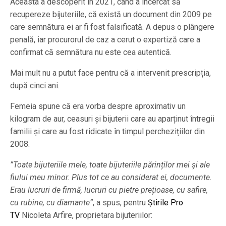
Aceasta a descoperit în 2021, când a încercat să
recupereze bijuteriile, că există un document din 2009 pe
care semnătura ei ar fi fost falsificată. A depus o plângere
penală, iar procurorul de caz a cerut o expertiză care a
confirmat că semnătura nu este cea autentică.
Mai mult nu a putut face pentru că a intervenit prescripția,
după cinci ani.
Femeia spune că era vorba despre aproximativ un
kilogram de aur, ceasuri și bijuterii care au aparținut întregii
familii și care au fost ridicate în timpul perchezițiilor din
2008.
”Toate bijuteriile mele, toate bijuteriile părinților mei și ale
fiului meu minor. Plus tot ce au considerat ei, documente.
Erau lucruri de firmă, lucruri cu pietre prețioase, cu safire,
cu rubine, cu diamante”
, a spus, pentru
Știrile Pro
TV
Nicoleta Arfire, proprietara bijuteriilor: