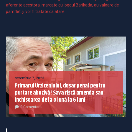
aferente acestora, marcate cu logoul Barikada, au valoare de
pamflet și vor fi tratate ca atare.
octombrie 7, 2023
Primarul Urziceniului, dosar penal pentru
purtare abuzivă! Sava riscă amenda sau
închisoarea de la o lună la 6 luni
0 Comentariu