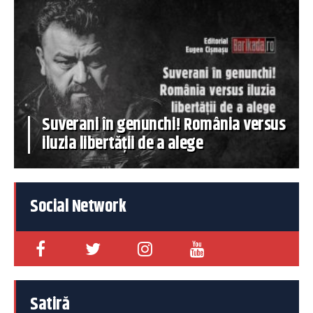
Suverani în genunchi! România versus
iluzia libertății de a alege
Social Network
Satiră