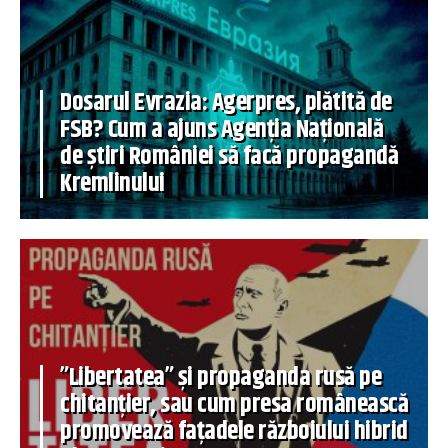
Dosarul Evrazia: Agerpres, plătită de
FSB? Cum a ajuns Agenția Națională
de știri României să facă propagandă
Kremlinului
”Libertatea” și propaganda rusă pe
chitanțier, sau cum presa românească
promovează fațadele războiului hibrid