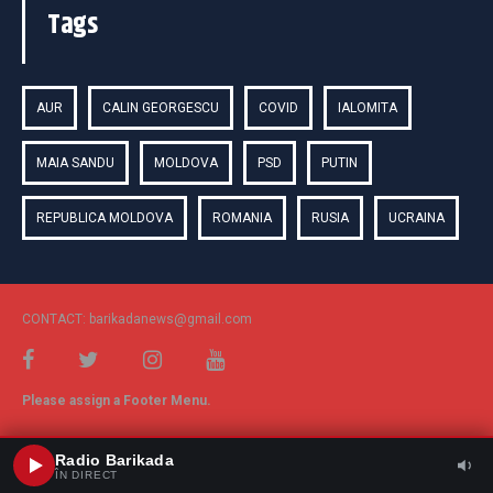
Tags
AUR
CALIN GEORGESCU
COVID
IALOMITA
MAIA SANDU
MOLDOVA
PSD
PUTIN
REPUBLICA MOLDOVA
ROMANIA
RUSIA
UCRAINA
CONTACT: barikadanews@gmail.com
Please assign a Footer Menu.
Radio Barikada
ÎN DIRECT