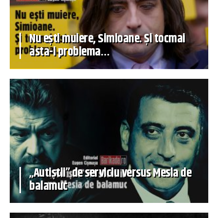
Nu ești muiere, Simioane. Și tocmai
asta-i problema…
„Autiștii” de serviciu versus Mesia de
balamuc