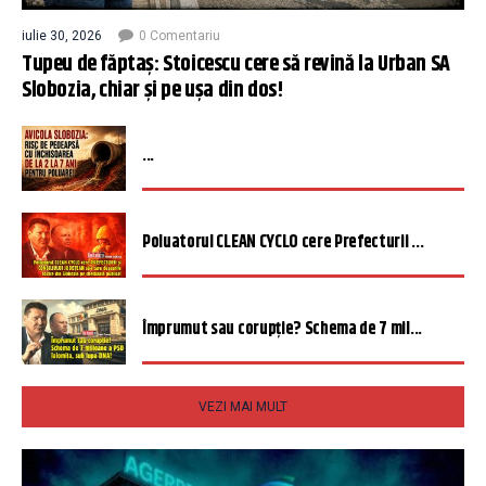
iulie 30, 2026
0 Comentariu
Tupeu de făptaș: Stoicescu cere să revină la Urban SA
Slobozia, chiar și pe ușa din dos!
...
Poluatorul CLEAN CYCLO cere Prefecturii ...
Împrumut sau corupție? Schema de 7 mil...
VEZI MAI MULT