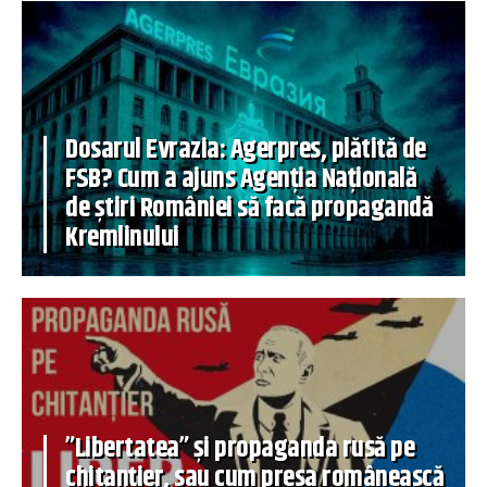
Dosarul Evrazia: Agerpres, plătită de
FSB? Cum a ajuns Agenția Națională
de știri României să facă propagandă
Kremlinului
”Libertatea” și propaganda rusă pe
chitanțier, sau cum presa românească