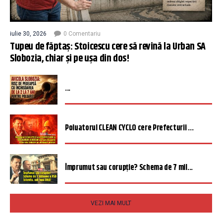
iulie 30, 2026
0 Comentariu
Tupeu de făptaș: Stoicescu cere să revină la Urban SA
Slobozia, chiar și pe ușa din dos!
...
Poluatorul CLEAN CYCLO cere Prefecturii ...
Împrumut sau corupție? Schema de 7 mil...
VEZI MAI MULT