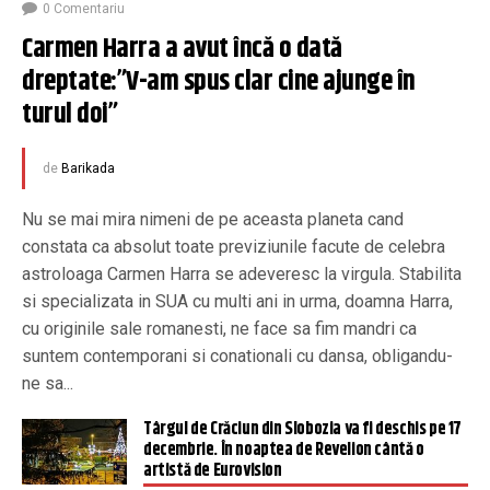
0 Comentariu
Carmen Harra a avut încă o dată 
dreptate:”V-am spus clar cine ajunge în 
turul doi”
de
Barikada
Nu se mai mira nimeni de pe aceasta planeta cand
constata ca absolut toate previziunile facute de celebra
astroloaga Carmen Harra se adeveresc la virgula. Stabilita
si specializata in SUA cu multi ani in urma, doamna Harra,
cu originile sale romanesti, ne face sa fim mandri ca
suntem contemporani si conationali cu dansa, obligandu-
ne sa...
Târgul de Crăciun din Slobozia va fi deschis pe 17
decembrie. În noaptea de Revelion cântă o
artistă de Eurovision