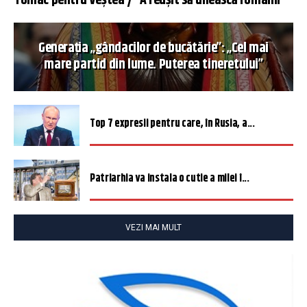
Tomac pentru Veștea / ”A reușit să unească românii”
Generația „gândacilor de bucătărie”: „Cel mai
mare partid din lume. Puterea tineretului”
Top 7 expresii pentru care, în Rusia, a...
Patriarhia va instala o cutie a milei î...
VEZI MAI MULT