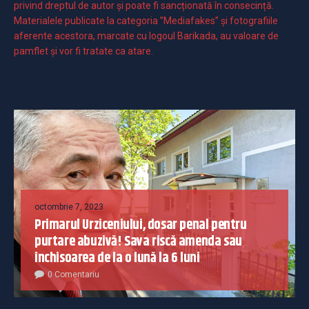
privind dreptul de autor și poate fi sancționată în consecință.
Materialele publicate la categoria ”Mediafakes” și fotografiile
aferente acestora, marcate cu logoul Barikada, au valoare de
pamflet și vor fi tratate ca atare.
octombrie 7, 2023
Primarul Urziceniului, dosar penal pentru
purtare abuzivă! Sava riscă amenda sau
închisoarea de la o lună la 6 luni
0 Comentariu