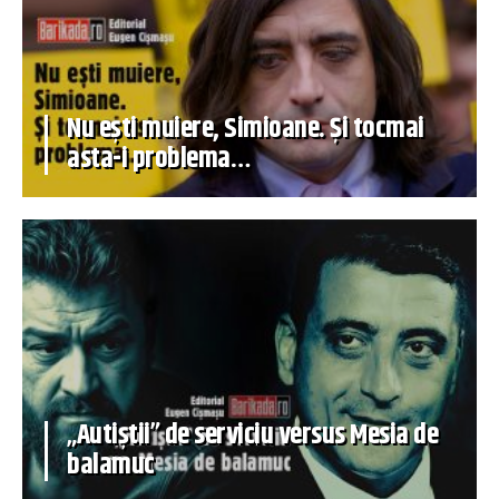
Nu ești muiere, Simioane. Și tocmai
asta-i problema…
„Autiștii” de serviciu versus Mesia de
balamuc