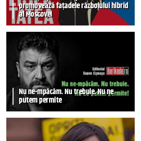
promovează fațadele războiului hibrid
al Moscovei
Nu ne-mpăcăm. Nu trebuie. Nu ne
putem permite