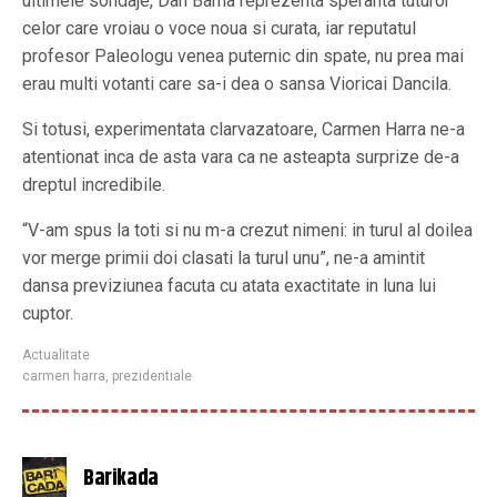
ultimele sondaje, Dan Barna reprezenta speranta tuturor
celor care vroiau o voce noua si curata, iar reputatul
profesor Paleologu venea puternic din spate, nu prea mai
erau multi votanti care sa-i dea o sansa Vioricai Dancila.
Si totusi, experimentata clarvazatoare, Carmen Harra ne-a
atentionat inca de asta vara ca ne asteapta surprize de-a
dreptul incredibile.
“V-am spus la toti si nu m-a crezut nimeni: in turul al doilea
vor merge primii doi clasati la turul unu”, ne-a amintit
dansa previziunea facuta cu atata exactitate in luna lui
cuptor.
Actualitate
carmen harra
,
prezidentiale
Barikada