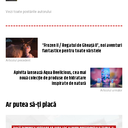
Vezi toate postările autorului
“Frozen II / Regatul de Gheață II”, noi aventuri
fantastice pentru toate vârstele
Articolul precedent
Apivita lansează Aqua Beelicious, cea mai
nouă colecție de produse de hidratare
inspirate de natură
Articolul următor
Ar putea să-ți placă