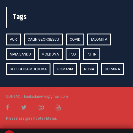
Tags
AUR
CALIN GEORGESCU
COVID
IALOMITA
MAIA SANDU
MOLDOVA
PSD
PUTIN
REPUBLICA MOLDOVA
ROMANIA
RUSIA
UCRAINA
CONTACT: barikadanews@gmail.com
Please assign a Footer Menu.