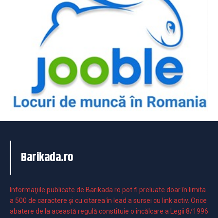
Barikada.ro
Informaţiile publicate de Barikada.ro pot fi preluate doar în limita
a 500 de caractere şi cu citarea în lead a sursei cu link activ. Orice
abatere de la această regulă constituie o încălcare a Legii 8/1996