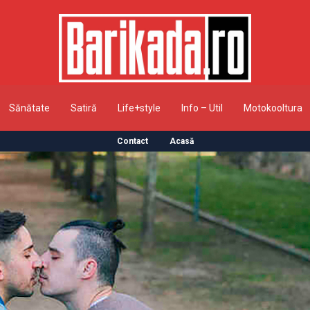
Sănătate
Satiră
Life+style
Info – Util
Motokooltura
Contact
Acasă