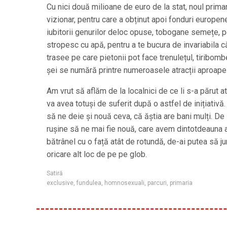
Cu nici două milioane de euro de la stat, noul prima
vizionar, pentru care a obținut apoi fonduri europen
iubitorii genurilor deloc opuse, tobogane semețe, p
stropesc cu apă, pentru a te bucura de invariabila c
trasee pe care pietonii pot face trenulețul, tiribomb
șei se numără printre numeroasele atracții aproape 
Am vrut să aflăm de la localnici de ce li s-a părut
va avea totuși de suferit după o astfel de inițiativ
să ne deie și nouă ceva, că ăștia are bani mulți. De 
rușine să ne mai fie nouă, care avem dintotdeauna 
bătrânel cu o față atât de rotundă, de-ai putea să jur
oricare alt loc de pe pe glob.
Satiră
exclusive
,
fundulea
,
homnosexuali
,
parcuri
,
primaria