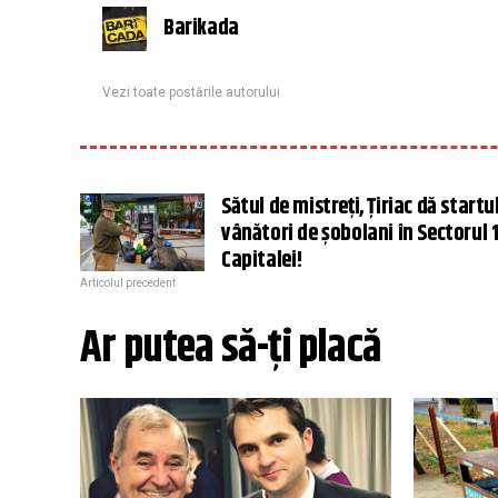
Barikada
Vezi toate postările autorului
Sătul de mistreți, Țiriac dă startu
vânători de șobolani în Sectorul 1
Capitalei!
Articolul precedent
Ar putea să-ți placă