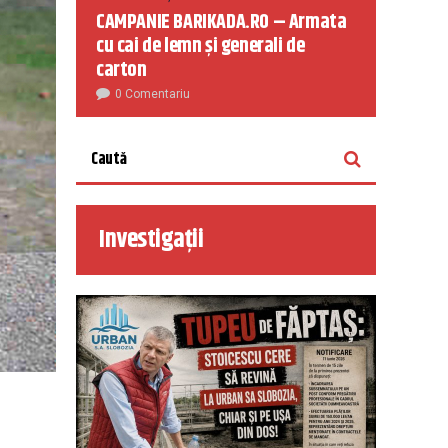
CAMPANIE BARIKADA.RO – Armata
cu cai de lemn și generali de
carton
0 Comentariu
Investigații