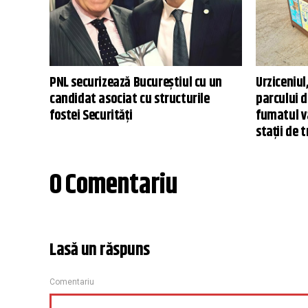
PNL securizează Bucureștiul cu un
Urziceniul
candidat asociat cu structurile
parcului d
fostei Securități
fumatul va
stații de 
0 Comentariu
Lasă un răspuns
Comentariu