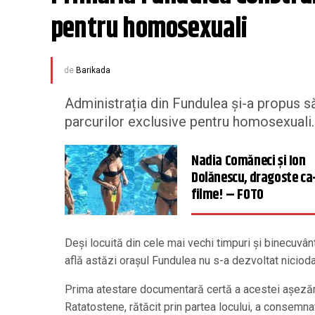
pentru homosexuali
de
Barikada
Administrația din Fundulea și-a propus să
parcurilor exclusive pentru homosexuali.
Nadia Comăneci şi Ion
Dolănescu, dragoste ca
filme! – FOTO
Deși locuită din cele mai vechi timpuri și binecuvânt
află astăzi orașul Fundulea nu s-a dezvoltat niciod
Prima atestare documentară certă a acestei așezări
Ratatostene, rătăcit prin partea locului, a consemnat