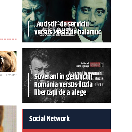
„Autiștii” de serviciu
versus Mesia de balamuc
Suverani în genunchi!
colul următor
România versus iluzia
libertății de a alege
Social Network