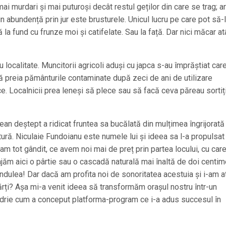
i murdari și mai puturoși decât restul geților din care se trag; a
in abundență prin jur este brusturele. Unicul lucru pe care pot să-
 la fund cu frunze moi și catifelate. Sau la față. Dar nici măcar at
 localitate. Muncitorii agricoli aduși cu japca s-au împrăștiat car
t să preia pământurile contaminate după zeci de ani de utilizare
ce. Localnicii prea leneși să plece sau să facă ceva păreau sortiț
ean deștept a ridicat fruntea sa bucălată din mulțimea îngrijorată 
ătură. Niculaie Fundoianu este numele lui și ideea sa l-a propulsat
m-am tot gândit, ce avem noi mai de preț prin partea locului, cu car
ăm aici o pârtie sau o cascadă naturală mai înaltă de doi centime
ndulea! Dar dacă am profita noi de sonoritatea acestuia și i-am a
ărți? Așa mi-a venit ideea să transformăm orașul nostru într-un
drie cum a conceput platforma-program ce i-a adus succesul în