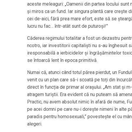
aceste meleaguri: „Oamenii din partea locului sunt ma
și miros ca un fund. Iar singura plantă care crește d
cei de-aici, fără prea mare efort, este să se șteargă
lucru nu fac… într-atât sunt de puturoși!”
Căderea regimului totalitar a fost un dezastru pentru
ncotro, iar investitorii capitaliști nu s-au înghesui
iresponsabilă a ierbicidelor și îngrășămintelor toxi
se întoarcă lent în epoca primitivă.
Numai că, atunci când totul părea pierdut, un Fundul
venit cu un plan care să-i scoată pe toți din încurc
direct în funcția de primar al orașului. „Am stat și 
atragem turiștii. Era evident că nu puteam să amenaj
Practic, nu avem absolut nimic în afară de nume, Fu
pe acei domni pe care nu-i dorește nimeni în alte p
paradis pentru homosexuali,” povestește el cu mân
alegeri.