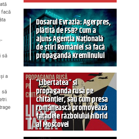
rată
l facă
Dosarul Evrazia: Agerpres,
âta
plătită de FSB? Cum a
ajuns Agenția Națională
e-
de știri României să facă
propagandă Kremlinului
i să
și a
”Libertatea” și
propaganda rusă pe
e să
chitanțier, sau cum presa
tri.
românească promovează
trage
fațadele războiului hibrid
al Moscovei