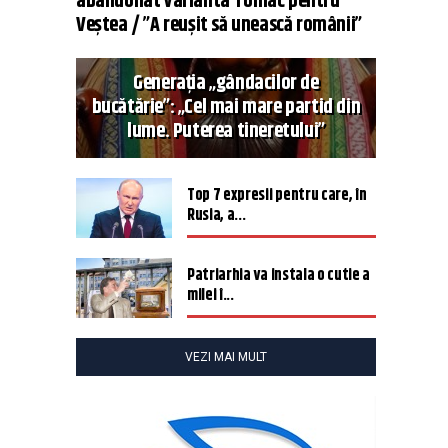
abandonat varianta Tomac pentru
Veștea / ”A reușit să unească românii”
Generația „gândacilor de
bucătărie”: „Cel mai mare partid din
lume. Puterea tineretului”
Top 7 expresii pentru care, în
Rusia, a...
Patriarhia va instala o cutie a
milei î...
VEZI MAI MULT