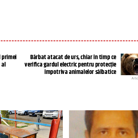
l primei
Bărbat atacat de urs, chiar în timp ce
 al
verifica gardul electric pentru protecţie
împotriva animalelor sălbatice
Arti