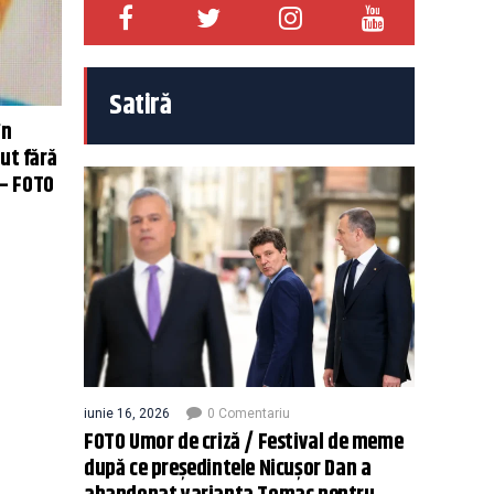
Satiră
în
ut fără
 – FOTO
iunie 16, 2026
0 Comentariu
FOTO Umor de criză / Festival de meme
după ce președintele Nicușor Dan a