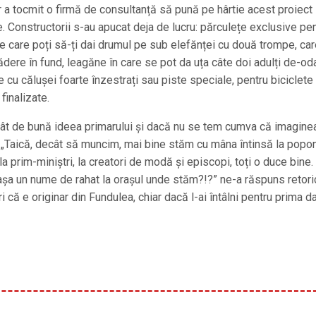
r a tocmit o firmă de consultanță să pună pe hârtie acest proiect
e. Constructorii s-au apucat deja de lucru: părculețe exclusive pe
e care poți să-ți dai drumul pe sub elefănței cu două trompe, car
ădere în fund, leagăne în care se pot da uța câte doi adulți de-od
e cu călușei foarte înzestrați sau piste speciale, pentru biciclete
finalizate.
 atât de bună ideea primarului și dacă nu se tem cumva că imaginea
ă. „Taică, decât să muncim, mai bine stăm cu mâna întinsă la popon
la prim-miniștri, la creatori de modă și episcopi, toți o duce bine.
așa un nume de rahat la orașul unde stăm?!?” ne-a răspuns retori
i că e originar din Fundulea, chiar dacă l-ai întâlni pentru prima da