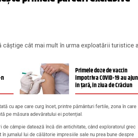
 câștige cât mai mult în urma exploatării turistice 
Primele doze de vaccin
-n
împotriva COVID-19 au ajun
în țară, în ziua de Crăciun
ată cu ape care curg încet, printre pământuri fertile, zona în care
ată pe măsura adevăratului ei potențial.
 de câmpie datează încă din antichitate, când exploratorul grec
 în jurnalul lui de călătorie impresiile sale nu prea bune despre