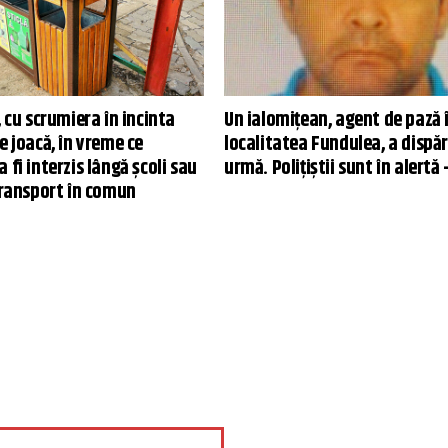
, cu scrumiera în incinta
Un ialomiţean, agent de pază 
e joacă, în vreme ce
localitatea Fundulea, a dispăr
 fi interzis lângă școli sau
urmă. Polițiștii sunt în alertă
transport în comun