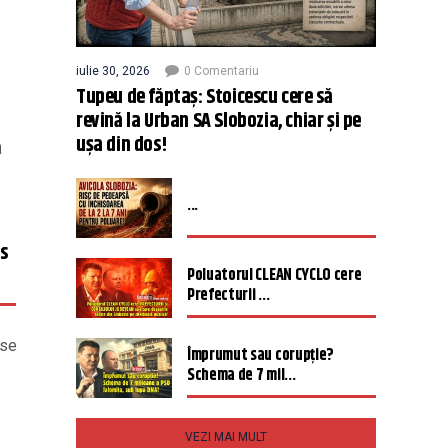
iulie 30, 2026
0 Comentariu
Tupeu de făptaș: Stoicescu cere să
revină la Urban SA Slobozia, chiar și pe
ușa din dos!
a
...
s
Poluatorul CLEAN CYCLO cere
Prefecturii ...
 se
Împrumut sau corupție?
Schema de 7 mil...
VEZI MAI MULT