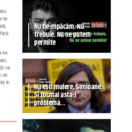
ntru
e te
Nu ne-mpăcăm. Nu
ată,
trebuie. Nu ne putem
 fără
permite
 lor
ari,
 Și ce
c un
tă în
Nu ești muiere, Simioane.
Și tocmai asta-i
problema…