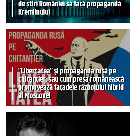
de știri României să facă propagandă
Kremlinului
”Libertatea” și propaganda rusă pe
chitanțier, sau cum presa românească
promovează fațadele războiului hibrid
al Moscovei