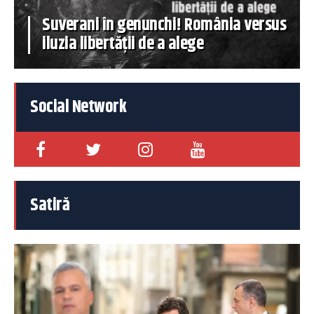
Suverani în genunchi! România versus
iluzia libertății de a alege
Social Network
Satiră