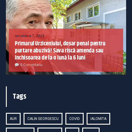
octombrie 7, 2023
Primarul Urziceniului, dosar penal pentru
purtare abuzivă! Sava riscă amenda sau
închisoarea de la o lună la 6 luni
0 Comentariu
Tags
AUR
CALIN GEORGESCU
COVID
IALOMITA