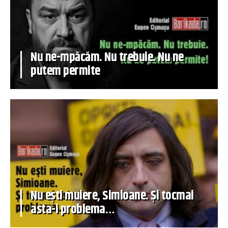
Nu ne-mpăcăm. Nu trebuie. Nu ne
putem permite
Nu ești muiere, Simioane. Și tocmai
asta-i problema…