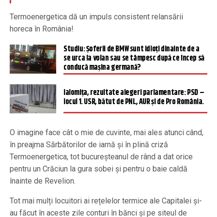
Termoenergetica dă un impuls consistent relansării
horeca în România!
Studiu: Șoferii de BMW sunt idioți dinainte de a
se urca la volan sau se tâmpesc după ce încep să
conducă mașina germană?
Ialomița, rezultate alegeri parlamentare: PSD –
locul 1. USR, bătut de PNL, AUR și de Pro România.
O imagine face cât o mie de cuvinte, mai ales atunci când,
în preajma Sărbătorilor de iarnă și în plină criză
Termoenergetica, tot bucureșteanul de rând a dat orice
pentru un Crăciun la gura sobei și pentru o baie caldă
înainte de Revelion.
Tot mai mulți locuitori ai rețelelor termice ale Capitalei și-
au făcut în aceste zile conturi în bănci și pe siteul de