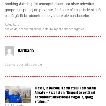
booking Airbnb și își așteaptă clienții ca niște adevărați
gospodari: peisaj de poveste, încălzire cât cuprinde și apă
caldă gârlă la robinetele de vizitare ale conductelor…
Actualitate
apa calda
,
boschetari airbnb
,
caldura
,
radet
,
termoenergetica
Barikada
Vezi toate postările autorului
Iliescu, în balconul Comitetului Central din
Almaty – Kazahstan: ”Grupuri de cetăţeni
dezordonaţi devastează magazin, sparg
vitrine…”
Articolul precedent