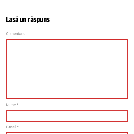
Lasă un răspuns
Comentariu
Nume
*
E-mail
*