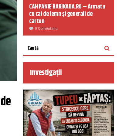
CAMPANIE BARIKADA.RO – Armata
cu cai de lemn și generali de
carton
0 Comentariu
Investigații
de 