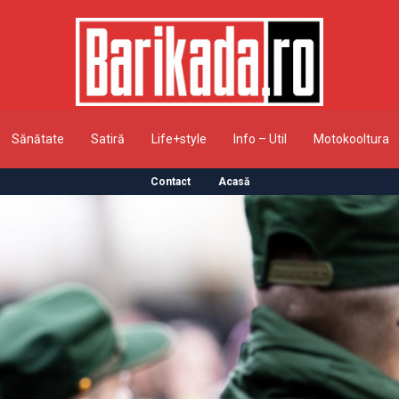
Sănătate
Satiră
Life+style
Info – Util
Motokooltura
Contact
Acasă