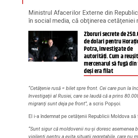
Ministrul Afacerilor Externe din Republic
în social media, că obţinerea cetăţeniei 
Zboruri secrete de 250
de dolari pentru Horați
Potra, investigate de
autorități. Cum a reuși
mercenarul să fugă din 
deși era filat
“Cetăţenie rusă = bilet spre front. Cei care pun la în
Investigaţii al Rusiei, care se laudă că a prins 80.000
migranţi sunt deja pe front”,
a scris Popşoi.
El i-a îndemnat pe cetăţenii Republicii Moldova să f
“Sunt sigur că moldovenii nu-şi doresc asemenea bilet
vigilenţi pentru a evita situaţii regretabile, care nu m