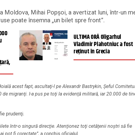
a Moldova, Mihai Popşoi, a avertizat luni, într-un m
ruse poate însemna „un bilet spre front”.
.000
ULTIMA ORĂ Oligarhul
u
Vladimir Plahotniuc a fost
reținut în Grecia
t
țară,
doială acest fapt, ascultaţi-l pe Alexandr Bastrykin, Şeful Comitetu
 de migranţi. I-a pus pe toţi la evidenţă militară, iar 20.000 de tin
ie prudenţi.
e într-o singură direcţie. Atenţionez toţi cetăţenii noştri să fie
ai pot fi corectate”,
a conchis oficialul.