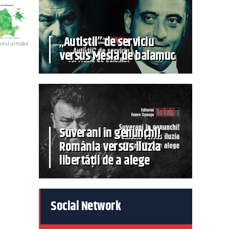
„Autiștii” de serviciu
colul următor
versus Mesia de balamuc
Suverani în genunchi!
România versus iluzia
libertății de a alege
Social Network