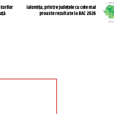
torilor
Ialomiţa, printre județele cu cele mai
uță
proaste rezultate la BAC 2026
Arti