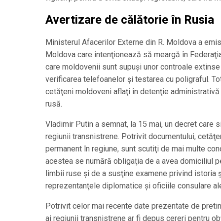
Avertizare de călătorie în Rusia
Ministerul Afacerilor Externe din R. Moldova a emis 
Moldova care intenţionează să meargă în Federaţia 
care moldovenii sunt supuşi unor controale extinse 
verificarea telefoanelor şi testarea cu poligraful. T
cetăţeni moldoveni aflaţi în detenţie administrativ
rusă.
Vladimir Putin a semnat, la 15 mai, un decret care s
regiunii transnistrene. Potrivit documentului, cetăţen
permanent în regiune, sunt scutiţi de mai multe condi
acestea se numără obligaţia de a avea domiciliul p
limbii ruse şi de a susţine examene privind istoria ş
reprezentanţele diplomatice şi oficiile consulare al
Potrivit celor mai recente date prezentate de pretin
ai regiunii transnistrene ar fi depus cereri pentru ob