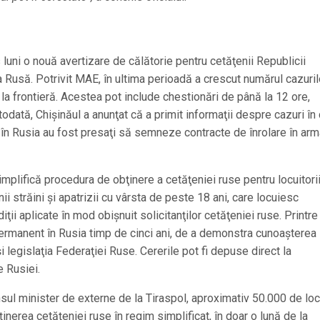
luni o nouă avertizare de călătorie pentru cetăţenii Republicii
Rusă. Potrivit MAE, în ultima perioadă a crescut numărul cazuril
la frontieră. Acestea pot include chestionări de până la 12 ore,
otodată, Chişinăul a anunţat că a primit informaţii despre cazuri în
ă în Rusia au fost presaţi să semneze contracte de înrolare în arm
implifică procedura de obţinere a cetăţeniei ruse pentru locuitori
ii străini şi apatrizii cu vârsta de peste 18 ani, care locuiesc
ţii aplicate în mod obişnuit solicitanţilor cetăţeniei ruse. Printre
ermanent în Rusia timp de cinci ani, de a demonstra cunoaşterea
i legislaţia Federaţiei Ruse. Cererile pot fi depuse direct la
e Rusiei.
sul minister de externe de la Tiraspol, aproximativ 50.000 de loc
ţinerea cetăţeniei ruse în regim simplificat, în doar o lună de la