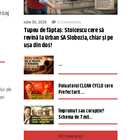
esaj
iulie 30, 2026
0 Comentariu
Tupeu de făptaș: Stoicescu cere să
revină la Urban SA Slobozia, chiar și pe
ușa din dos!
...
Poluatorul CLEAN CYCLO cere
lui de
Prefecturii ...
eri
Împrumut sau corupție?
Schema de 7 mil...
VEZI MAI MULT