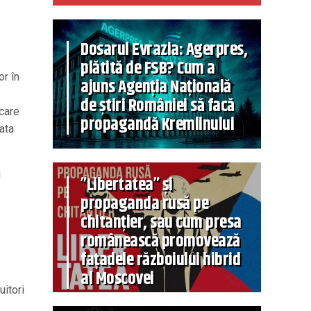
Dosarul Evrazia: Agerpres,
plătită de FSB? Cum a
or în
ajuns Agenția Națională
de știri României să facă
 care
propagandă Kremlinului
ata
i
”Libertatea” și
propaganda rusă pe
chitanțier, sau cum presa
românească promovează
fațadele războiului hibrid
al Moscovei
uitori