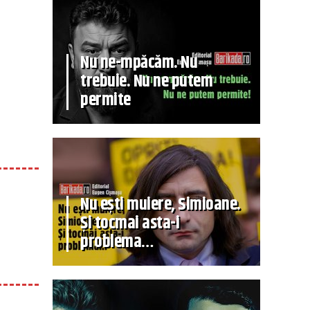
Nu ne-mpăcăm. Nu
trebuie. Nu ne putem
permite
Nu ești muiere, Simioane.
Și tocmai asta-i
problema…