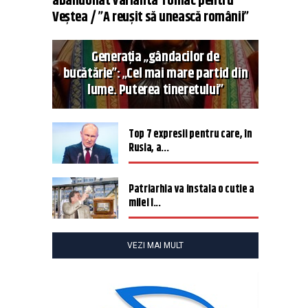
abandonat varianta Tomac pentru
Veștea / ”A reușit să unească românii”
Generația „gândacilor de
bucătărie”: „Cel mai mare partid din
lume. Puterea tineretului”
Top 7 expresii pentru care, în
Rusia, a...
Patriarhia va instala o cutie a
milei î...
VEZI MAI MULT