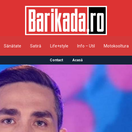
Sănătate
Satiră
Life+style
Info – Util
Motokooltura
Contact
Acasă