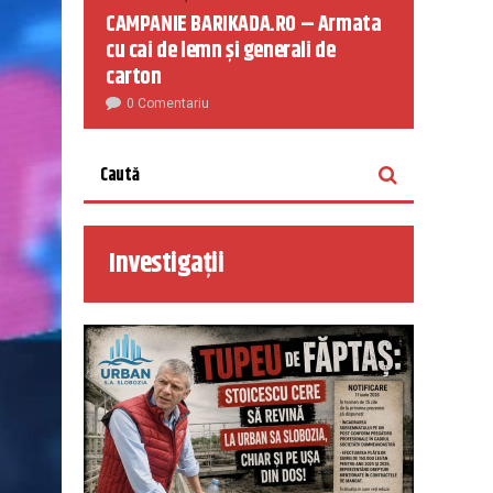
CAMPANIE BARIKADA.RO – Armata
cu cai de lemn și generali de
carton
0 Comentariu
Investigații