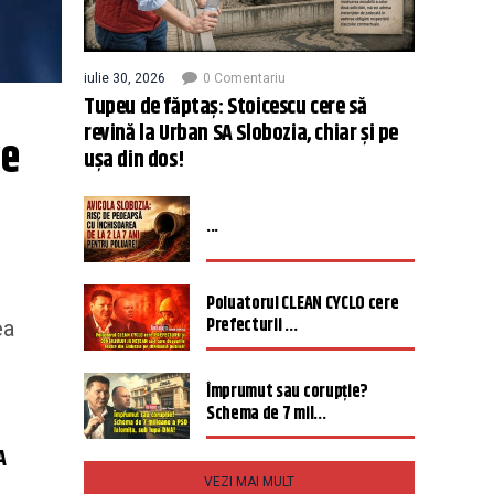
iulie 30, 2026
0 Comentariu
Tupeu de făptaș: Stoicescu cere să
revină la Urban SA Slobozia, chiar și pe
e 
ușa din dos!
...
Poluatorul CLEAN CYCLO cere
Prefecturii ...
ea
Împrumut sau corupție?
Schema de 7 mil...
A
VEZI MAI MULT