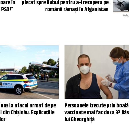
oare în
plecat spre Kabul pentru a-i recupera pe
e PSD!”
românii rămași în Afganistan
Arti
juns la atacul armat de pe
Persoanele trecute prin boală 
 din Chișinău. Explicațiile
vaccinate mai fac doza 3? Ră
lor
lui Gheorghiță