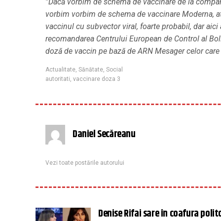
”Dacă vorbim de schema de vaccinare de la compania
vorbim vorbim de schema de vaccinare Moderna, atu
vaccinul cu subvector viral, foarte probabil, dar a
recomandarea Centrului European de Control al Boli
doză de vaccin pe bază de ARN Mesager celor care 
Actualitate
,
Sănătate
,
Social
autoritati
,
vaccinare doza 3
Daniel Secăreanu
Vezi toate postările autorului
Denise Rifai sare în coafura polit