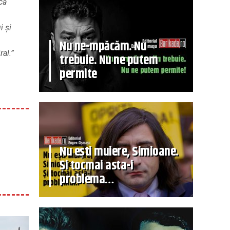
că
i și
Nu ne-mpăcăm. Nu
al.”
trebuie. Nu ne putem
permite
Nu ești muiere, Simioane.
Și tocmai asta-i
problema…