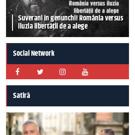
Suverani în genunchi! România versus
iluzia libertății de a alege
Social Network
Satiră