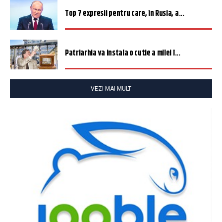
Top 7 expresii pentru care, în Rusia, a...
Patriarhia va instala o cutie a milei î...
VEZI MAI MULT