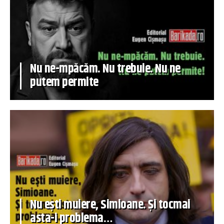
Nu ne-mpăcăm. Nu trebuie. Nu ne
putem permite
Nu ești muiere, Simioane. Și tocmai
asta-i problema…