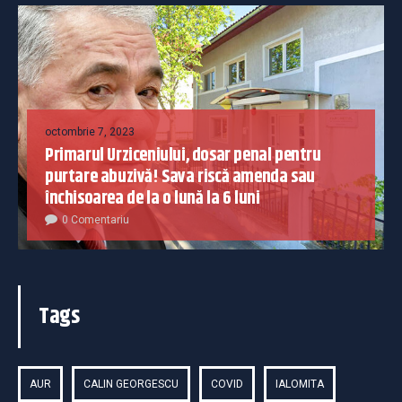
octombrie 7, 2023
Primarul Urziceniului, dosar penal pentru
purtare abuzivă! Sava riscă amenda sau
închisoarea de la o lună la 6 luni
0 Comentariu
Tags
AUR
CALIN GEORGESCU
COVID
IALOMITA