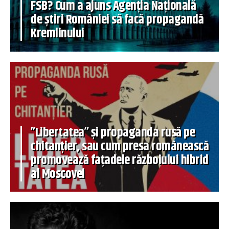
FSB? Cum a ajuns Agenția Națională
de știri României să facă propagandă
Kremlinului
”Libertatea” și propaganda rusă pe
chitanțier, sau cum presa românească
promovează fațadele războiului hibrid
al Moscovei