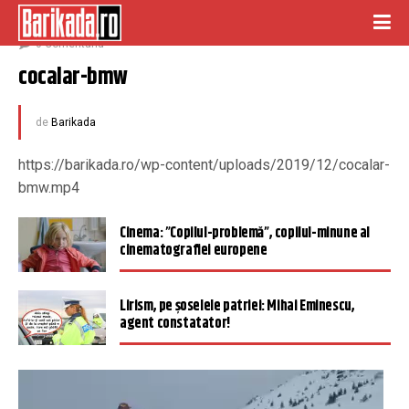
decembrie 29, 2019
0 Comentariu
cocalar-bmw
de
Barikada
https://barikada.ro/wp-content/uploads/2019/12/cocalar-
bmw.mp4
Cinema: ”Copilul-problemă”, copilul-minune al
cinematografiei europene
Lirism, pe șoselele patriei: Mihai Eminescu,
agent constatator!
Player
video