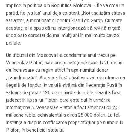
implice în politica din Republica Moldova – fie va crea un
partid, fie „va lua” unul deja existent. „Noi analizăm câteva
variante”, a menţionat el pentru Ziarul de Gardă. Cu toate
acestea, el a spus că nu intenţionează să revină în ţară,
unde este cercetat de mai mulţi ani în mai multe cauze
penale.
Un tribunal din Moscova l-a condamnat anul trecut pe
Veaceslav Platon, care are şi cetăţenie rusă, la 20 de ani
de închisoare cu regim strict în aşa-numitul dosar
„Laundromatul”. Acesta a fost găsit vinovat de retragerea
ilegală de fonduri în valută străină din Federaţia Rusă în
valoare de peste 126 de miliarde de ruble. Cazul a fost
judecat în lipsa lui Platon, care este dat în urmărire
internaţională. Veaceslav Platon a fost amendat cu 2,5
milioane ruble, echivalentul a circa 28.000 dolari. La fel,
instanţa a dispus confiscarea proprietăţilor pe numele lui
Platon, în beneficiul statului.