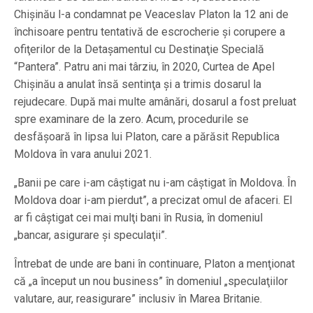
Chişinău l-a condamnat pe Veaceslav Platon la 12 ani de
închisoare pentru tentativă de escrocherie şi corupere a
ofiţerilor de la Detaşamentul cu Destinaţie Specială
“Pantera”. Patru ani mai târziu, în 2020, Curtea de Apel
Chişinău a anulat însă sentinţa şi a trimis dosarul la
rejudecare. După mai multe amânări, dosarul a fost preluat
spre examinare de la zero. Acum, procedurile se
desfăşoară în lipsa lui Platon, care a părăsit Republica
Moldova în vara anului 2021.
„Banii pe care i-am câştigat nu i-am câştigat în Moldova. În
Moldova doar i-am pierdut”, a precizat omul de afaceri. El
ar fi câştigat cei mai mulţi bani în Rusia, în domeniul
„bancar, asigurare şi speculaţii”.
Întrebat de unde are bani în continuare, Platon a menţionat
că „a început un nou business” în domeniul „speculaţiilor
valutare, aur, reasigurare” inclusiv în Marea Britanie.