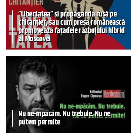
”Libertatea” și propaganda rusă pe
chitanțier, sau cum presa românească
promovează fațadele războiului hibrid
al Moscovei
Nu ne-mpăcăm. Nu trebuie. Nu ne
putem permite