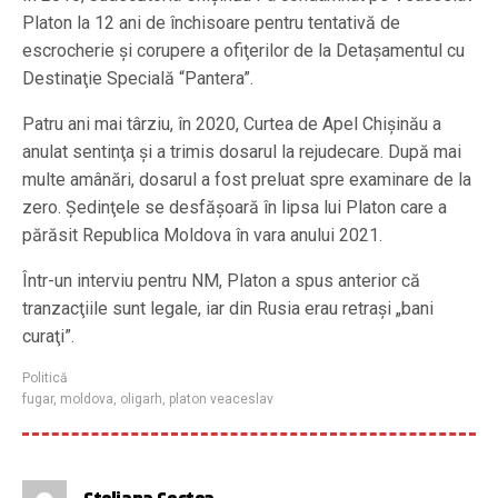
Platon la 12 ani de închisoare pentru tentativă de
escrocherie şi corupere a ofiţerilor de la Detaşamentul cu
Destinaţie Specială “Pantera”.
Patru ani mai târziu, în 2020, Curtea de Apel Chişinău a
anulat sentinţa şi a trimis dosarul la rejudecare. După mai
multe amânări, dosarul a fost preluat spre examinare de la
zero. Şedinţele se desfăşoară în lipsa lui Platon care a
părăsit Republica Moldova în vara anului 2021.
Într-un interviu pentru NM, Platon a spus anterior că
tranzacţiile sunt legale, iar din Rusia erau retraşi „bani
curaţi”.
Politică
fugar
,
moldova
,
oligarh
,
platon veaceslav