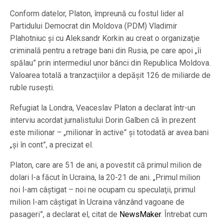
Conform datelor, Platon, împreună cu fostul lider al
Partidului Democrat din Moldova (PDM) Vladimir
Plahotniuc şi cu Aleksandr Korkin au creat o organizaţie
criminală pentru a retrage bani din Rusia, pe care apoi „îi
spălau” prin intermediul unor bănci din Republica Moldova.
Valoarea totală a tranzacţiilor a depăşit 126 de miliarde de
ruble ruseşti.
Refugiat la Londra, Veaceslav Platon a declarat într-un
interviu acordat jurnalistului Dorin Galben că în prezent
este milionar – „milionar în active” şi totodată ar avea bani
„şi în cont”, a precizat el.
Platon, care are 51 de ani, a povestit că primul milion de
dolari l-a făcut în Ucraina, la 20-21 de ani. „Primul milion
noi l-am câştigat – noi ne ocupam cu speculaţii, primul
milion l-am câştigat în Ucraina vânzând vagoane de
pasageri”, a declarat el, citat de
NewsMaker
. Întrebat cum