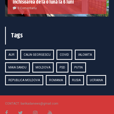
închisoarea de la o lună la 6 luni
0 Comentariu
Tags
AUR
CALIN GEORGESCU
COVID
IALOMITA
MAIA SANDU
MOLDOVA
PSD
PUTIN
REPUBLICA MOLDOVA
ROMANIA
RUSIA
UCRAINA
CONTACT: barikadanews@gmail.com