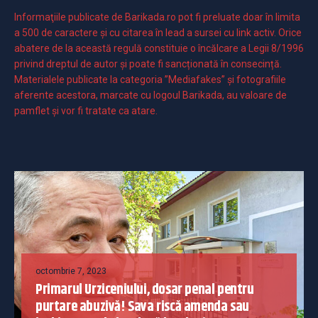
Informaţiile publicate de Barikada.ro pot fi preluate doar în limita
a 500 de caractere şi cu citarea în lead a sursei cu link activ. Orice
abatere de la această regulă constituie o încălcare a Legii 8/1996
privind dreptul de autor și poate fi sancționată în consecință.
Materialele publicate la categoria ”Mediafakes” și fotografiile
aferente acestora, marcate cu logoul Barikada, au valoare de
pamflet și vor fi tratate ca atare.
octombrie 7, 2023
Primarul Urziceniului, dosar penal pentru
purtare abuzivă! Sava riscă amenda sau