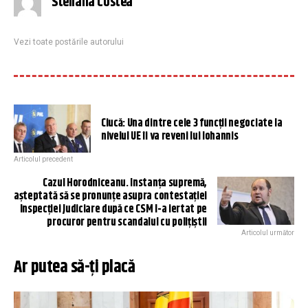
Steliana Costea
Vezi toate postările autorului
Ciucă: Una dintre cele 3 funcții negociate la
nivelul UE îi va reveni lui Iohannis
Articolul precedent
Cazul Horodniceanu. Instanța supremă,
așteptată să se pronunțe asupra contestației
Inspecției Judiciare după ce CSM l-a iertat pe
procuror pentru scandalul cu polițiștii
Articolul următor
Ar putea să-ți placă