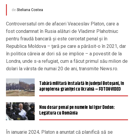
de
Steliana Costea
Controversatul om de afaceri Veaceslav Platon, care a
fost condamnat în Rusia alături de Vladimir Plahotniuc
pentru fraudă bancară şi este cercetat penal şi în
Republica Moldova – ţară pe care a părăsit-o în 2021, dar
în politica căreia ar dori să se implice – a povestit de la
Londra, unde s-a refugiat, cum a făcut primul său milion de
dolari la vârsta de numai 20 de ani, transmite News.ro.
Tabără militară instalată în județul Botoșani, în
apropierea graniței cu Ucraină – FOTO&VIDEO
Nou dosar penal pe numele lui Igor Dodon:
Legătura cu România
În ianuarie 2024, Platon a anunţat că planifică să se