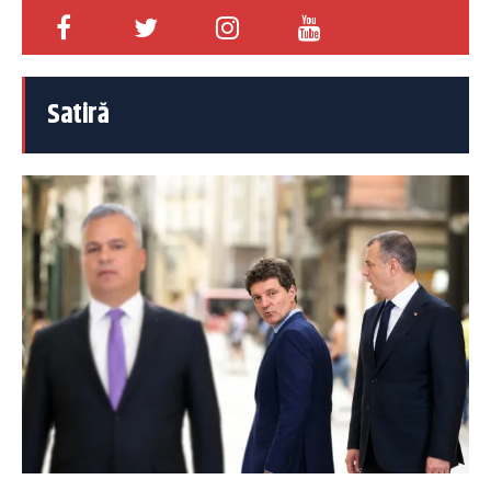
Satiră