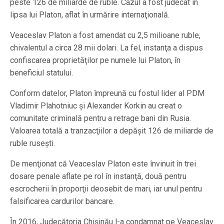
peste 126 de miliarde de ruble. Cazul a fost judecat în
lipsa lui Platon, aflat în urmărire internaţională.
Veaceslav Platon a fost amendat cu 2,5 milioane ruble,
chivalentul a circa 28 mii dolari. La fel, instanţa a dispus
confiscarea proprietăţilor pe numele lui Platon, în
beneficiul statului.
Conform datelor, Platon împreună cu fostul lider al PDM
Vladimir Plahotniuc şi Alexander Korkin au creat o
comunitate criminală pentru a retrage bani din Rusia.
Valoarea totală a tranzacţiilor a depăşit 126 de miliarde de
ruble ruseşti.
De menţionat că Veaceslav Platon este învinuit în trei
dosare penale aflate pe rol în instanţă, două pentru
escrocherii în proporţii deosebit de mari, iar unul pentru
falsificarea cardurilor bancare.
În 2016, Judecătoria Chişinău l-a condamnat pe Veaceslav