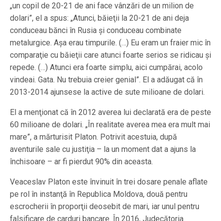
„un copil de 20-21 de ani face vânzări de un milion de
dolari”, el a spus: „Atunci, băieţii la 20-21 de ani deja
conduceau bănci în Rusia şi conduceau combinate
metalurgice. Aşa erau timpurile. (…) Eu eram un fraier mic în
comparaţie cu băieţii care atunci foarte serios se ridicau şi
repede. (…) Atunci era foarte simplu, aici cumpărai, acolo
vindeai. Gata. Nu trebuia creier genial”. El a adăugat că în
2013-2014 ajunsese la active de sute milioane de dolari.
El a menţionat că în 2012 averea lui declarată era de peste
60 milioane de dolari. „În realitate averea mea era mult mai
mare”, a mărturisit Platon. Potrivit acestuia, după
aventurile sale cu justiţia – la un moment dat a ajuns la
închisoare – ar fi pierdut 90% din aceasta.
Veaceslav Platon este învinuit în trei dosare penale aflate
pe rol în instanţă în Republica Moldova, două pentru
escrocherii în proporţii deosebit de mari, iar unul pentru
falsificare de carduri bancare. În 2016, Judecătoria