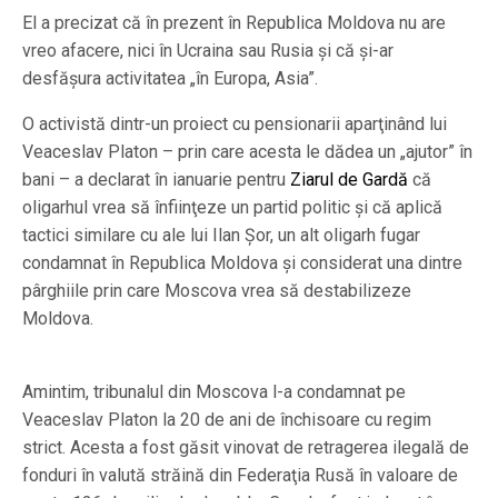
El a precizat că în prezent în Republica Moldova nu are
vreo afacere, nici în Ucraina sau Rusia şi că şi-ar
desfăşura activitatea „în Europa, Asia”.
O activistă dintr-un proiect cu pensionarii aparţinând lui
Veaceslav Platon – prin care acesta le dădea un „ajutor” în
bani – a declarat în ianuarie pentru
Ziarul de Gardă
că
oligarhul vrea să înfiinţeze un partid politic şi că aplică
tactici similare cu ale lui Ilan Şor, un alt oligarh fugar
condamnat în Republica Moldova şi considerat una dintre
pârghiile prin care Moscova vrea să destabilizeze
Moldova.
Amintim, tribunalul din Moscova l-a condamnat pe
Veaceslav Platon la 20 de ani de închisoare cu regim
strict. Acesta a fost găsit vinovat de retragerea ilegală de
fonduri în valută străină din Federaţia Rusă în valoare de