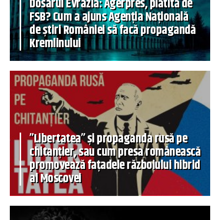
Dosarul Evrazia: Agerpres, plătită de
FSB? Cum a ajuns Agenția Națională
de știri României să facă propagandă
Kremlinului
”Libertatea” și propaganda rusă pe
chitanțier, sau cum presa românească
promovează fațadele războiului hibrid
al Moscovei