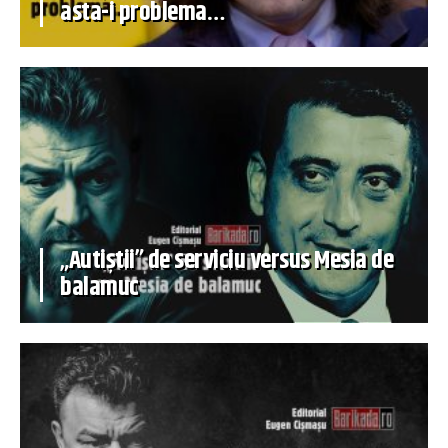
asta-i problema…
„Autiștii” de serviciu versus Mesia de
balamuc