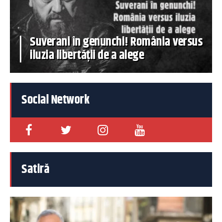
Suverani în genunchi! România versus
iluzia libertății de a alege
Social Network
Satiră