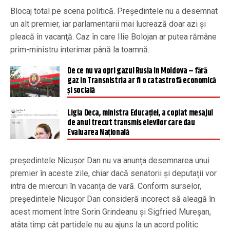
Blocaj total pe scena politică. Preşedintele nu a desemnat
un alt premier, iar parlamentarii mai lucrează doar azi şi
pleacă în vacanţă. Caz în care Ilie Bolojan ar putea rămâne
prim-ministru interimar până la toamnă.
De ce nu va opri gazul Rusia în Moldova – fără
gaz în Transnistria ar fi o catastrofă economică
și socială
Ligia Deca, ministra Educației, a copiat mesajul
de anul trecut transmis elevilor care dau
Evaluarea Națională
președintele Nicuşor Dan nu va anunța desemnarea unui
premier în aceste zile, chiar dacă senatorii și deputații vor
intra de miercuri în vacanța de vară. Conform surselor,
președintele Nicuşor Dan consideră incorect să aleagă în
acest moment între Sorin Grindeanu și Sigfried Mureșan,
atâta timp cât partidele nu au ajuns la un acord politic