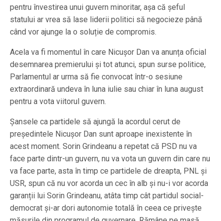
pentru învestirea unui guvern minoritar, așa că șeful
statului ar vrea să lase liderii politici să negocieze până
când vor ajunge la o soluție de compromis.
Acela va fi momentul în care Nicuşor Dan va anunța oficial
desemnarea premierului și tot atunci, spun surse politice,
Parlamentul ar urma să fie convocat într-o sesiune
extraordinară undeva în luna iulie sau chiar în luna august
pentru a vota viitorul guvern.
Şansele ca partidele să ajungă la acordul cerut de
președintele Nicuşor Dan sunt aproape inexistente în
acest moment. Sorin Grindeanu a repetat că PSD nu va
face parte dintr-un guvern, nu va vota un guvern din care nu
va face parte, asta în timp ce partidele de dreapta, PNL și
USR, spun că nu vor acorda un cec în alb și nu-i vor acorda
garanții lui Sorin Grindeanu, atâta timp cât partidul social-
democrat și-ar dori autonomie totală în ceea ce privește
măsurile din programul de guvernare. Rămâne pe masă