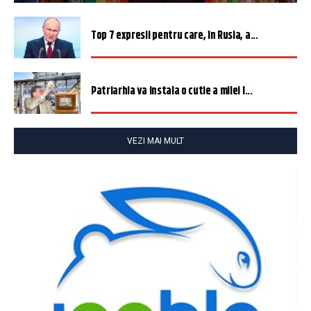
Top 7 expresii pentru care, în Rusia, a...
Patriarhia va instala o cutie a milei î...
VEZI MAI MULT