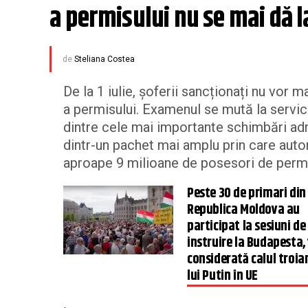
a permisului nu se mai dă la
de
Steliana Costea
De la 1 iulie, șoferii sancționați nu vor 
a permisului. Examenul se mută la servic
dintre cele mai importante schimbări admi
dintr-un pachet mai amplu prin care autor
aproape 9 milioane de posesori de perm
Peste 30 de primari din
Republica Moldova au
participat la sesiuni de
instruire la Budapesta,
considerată calul troia
lui Putin în UE