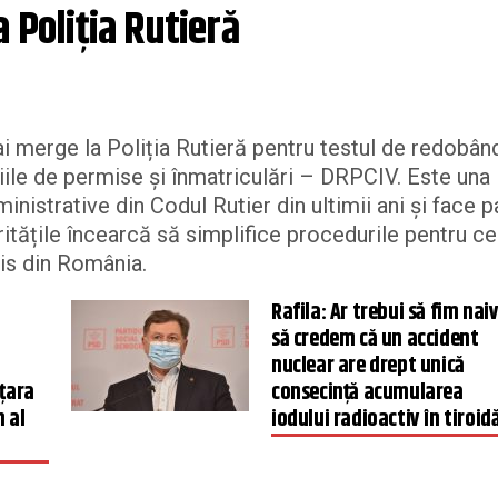
 Poliția Rutieră
mai merge la Poliția Rutieră pentru testul de redobân
iile de permise și înmatriculări – DRPCIV. Este una
nistrative din Codul Rutier din ultimii ani și face p
itățile încearcă să simplifice procedurile pentru ce
is din România.
Rafila: Ar trebui să fim naiv
să credem că un accident
nuclear are drept unică
 țara
consecinţă acumularea
n al
iodului radioactiv în tiroid