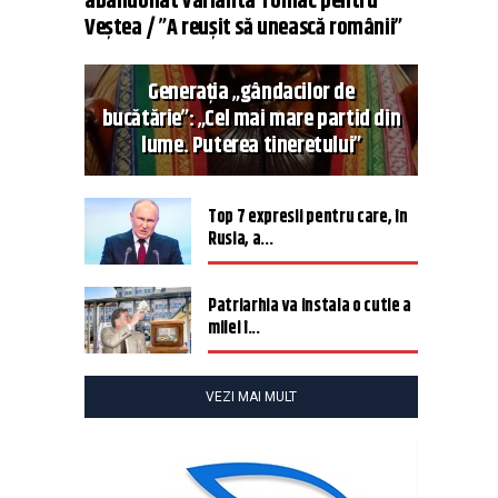
abandonat varianta Tomac pentru
Veștea / ”A reușit să unească românii”
Generația „gândacilor de
bucătărie”: „Cel mai mare partid din
lume. Puterea tineretului”
Top 7 expresii pentru care, în
Rusia, a...
Patriarhia va instala o cutie a
milei î...
VEZI MAI MULT