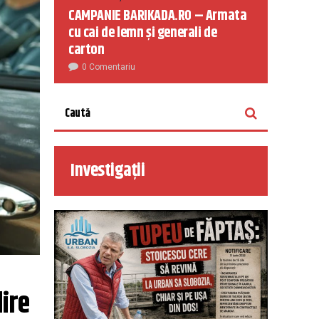
CAMPANIE BARIKADA.RO – Armata
cu cai de lemn și generali de
carton
0 Comentariu
Investigații
ire 