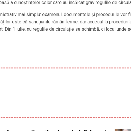
roasă a cunoștințelor celor care au încălcat grav regulile de circula
istrativ mai simplu: examenul, documentele și procedurile vor fi
tăților este că sancțiunile rămân ferme, dar accesul la proceduril
t. Din 1 iulie, nu regulile de circulație se schimbă, ci locul unde ș