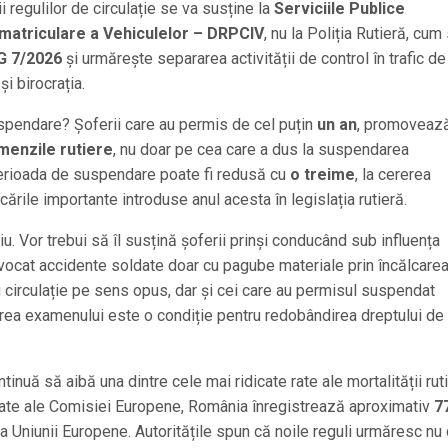
ii regulilor de circulație se va susține la
Serviciile Publice
atriculare a Vehiculelor – DRPCIV
, nu la Poliția Rutieră, cum
 7/2026
și urmărește separarea activității de control în trafic d
i birocrația.
spendare? Șoferii care au permis de cel puțin
un an
, promoveaz
menzile rutiere
, nu doar pe cea care a dus la suspendarea
 perioada de suspendare poate fi redusă cu
o treime
, la cererea
ările importante introduse anul acesta în legislația rutieră.
riu. Vor trebui să îl susțină șoferii prinși conducând sub influența
rovocat accidente soldate doar cu pagube materiale prin încălcare
au circulație pe sens opus, dar și cei care au permisul suspendat
area examenului este o condiție pentru redobândirea dreptului de
inuă să aibă una dintre cele mai ridicate rate ale mortalității rut
date ale Comisiei Europene, România înregistrează aproximativ
7
a Uniunii Europene. Autoritățile spun că noile reguli urmăresc nu