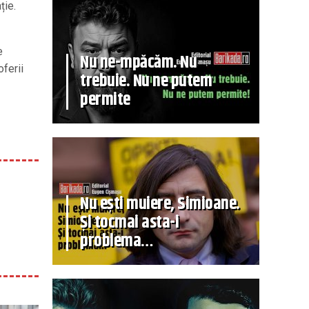
ție.
e
Nu ne-mpăcăm. Nu
oferii
trebuie. Nu ne putem
permite
Nu ești muiere, Simioane.
Și tocmai asta-i
problema…