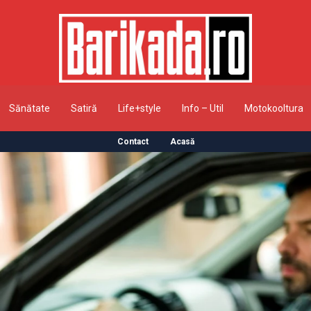
Sănătate
Satiră
Life+style
Info – Util
Motokooltura
Contact
Acasă