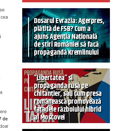
 se
e cea
Dosarul Evrazia: Agerpres,
plătită de FSB? Cum a
ajuns Agenția Națională
ă
de știri României să facă
propagandă Kremlinului
”Libertatea” și
a
propaganda rusă pe
chitanțier, sau cum presa
 a
românească promovează
fațadele războiului hibrid
iere
al Moscovei
7 de
 doar