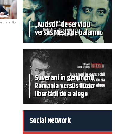
„Autiștii” de serviciu
colul următor
versus Mesia de balamuc
Suverani în genunchi!
România versus iluzia
libertății de a alege
Social Network