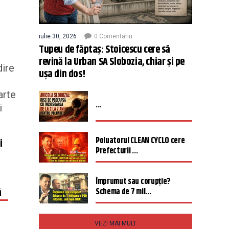
iulie 30, 2026
0 Comentariu
Tupeu de făptaș: Stoicescu cere să
revină la Urban SA Slobozia, chiar și pe
dire
ușa din dos!
arte
...
i
Poluatorul CLEAN CYCLO cere
i
Prefecturii ...
Împrumut sau corupție?
ă
Schema de 7 mil...
VEZI MAI MULT