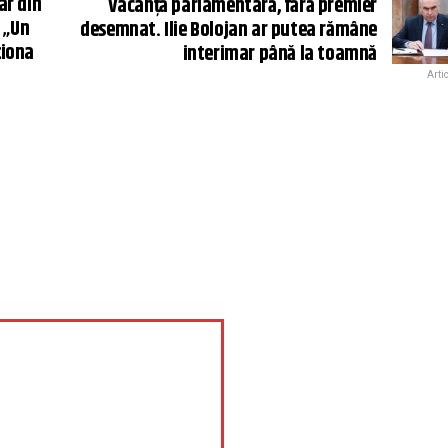
ar din
Vacanţă parlamentară, fără premier
 „Un
desemnat. Ilie Bolojan ar putea rămâne
ționa
interimar până la toamnă
Arti