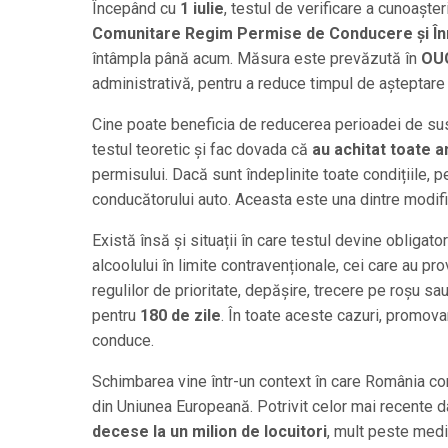
Începând cu
1 iulie
, testul de verificare a cunoașter
Comunitare Regim Permise de Conducere și Înm
întâmpla până acum. Măsura este prevăzută în
OUG
administrativă, pentru a reduce timpul de așteptare ș
Cine poate beneficia de reducerea perioadei de su
testul teoretic și fac dovada că
au achitat toate a
permisului. Dacă sunt îndeplinite toate condițiile,
conducătorului auto. Aceasta este una dintre modific
Există însă și situații în care testul devine obligato
alcoolului în limite contravenționale, cei care au p
regulilor de prioritate, depășire, trecere pe roșu s
pentru
180 de zile
. În toate aceste cazuri, promov
conduce.
Schimbarea vine într-un context în care România cont
din Uniunea Europeană. Potrivit celor mai recente 
decese la un milion de locuitori
, mult peste medi