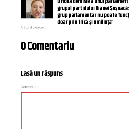
O nouă demisie a unui parlament
grupul partidului Dianei Șoșoacă:
grup parlamentar nu poate func
doar prin frică și umilință”
Articolul precedent
0 Comentariu
Lasă un răspuns
Comentariu