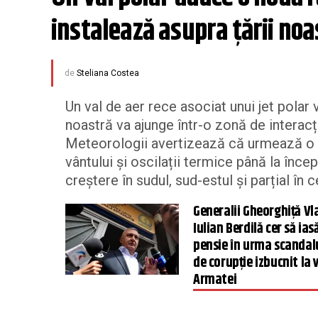
instalează asupra țării noa
de
Steliana Costea
Un val de aer rece asociat unui jet polar 
noastră va ajunge într-o zonă de interacț
Meteorologii avertizează că urmează o p
vântului și oscilații termice până la încep
creștere în sudul, sud-estul și parțial în ce
Generalii Gheorghiță Vla
Iulian Berdilă cer să ias
pensie în urma scandal
de corupție izbucnit la 
Armatei