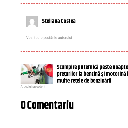
Steliana Costea
Vezi toate postările autorului
Scumpire puternică peste noapte
prețurilor la benzină și motorină 
multe rețele de benzinării
Articolul precedent
0 Comentariu