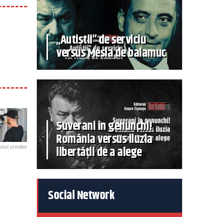
„Autiștii” de serviciu
versus Mesia de balamuc
Suverani în genunchi!
România versus iluzia
libertății de a alege
colul următor
Social Network