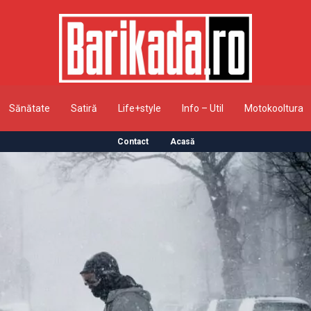
Sănătate
Satiră
Life+style
Info – Util
Motokooltura
Contact
Acasă