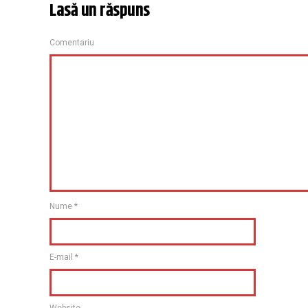
Lasă un răspuns
Comentariu
Nume
*
E-mail
*
Website