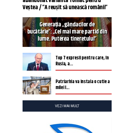
abandonat varianta Tomac pentru
Veștea / ”A reușit să unească românii”
Generația „gândacilor de
bucătărie”: „Cel mai mare partid din
lume. Puterea tineretului”
Top 7 expresii pentru care, în
Rusia, a...
Patriarhia va instala o cutie a
milei î...
VEZI MAI MULT