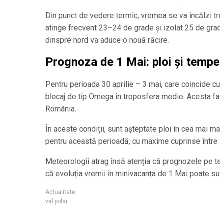
Din punct de vedere termic, vremea se va încălzi tr
atinge frecvent 23–24 de grade și izolat 25 de grad
dinspre nord va aduce o nouă răcire.
Prognoza de 1 Mai: ploi și tempe
Pentru perioada 30 aprilie – 3 mai, care coincide cu
blocaj de tip Omega în troposfera medie. Acesta f
România.
În aceste condiții, sunt așteptate ploi în cea mai m
pentru această perioadă, cu maxime cuprinse între 
Meteorologii atrag însă atenția că prognozele pe te
că evoluția vremii în minivacanța de 1 Mai poate suf
Actualitate
val polar