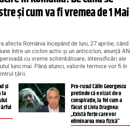
stre și cum va fi vremea de 1 Mai
va afecta România începând de luni, 27 aprilie, când
iune între un ciclon activ și un anticiclon, anunță A
erioadă cu vreme schimbătoare, intensificări ale
utul lunii mai. Până atunci, valorile termice vor fi în
ntrul țării.
d și
Pro-rusul Călin Georgescu
ă la
pretinde că e vizat de o
ului
conspirație, la fel cum a
vârful
făcut și Liviu Dragnea:
„Există forțe care vor
eliminarea mea fizică”