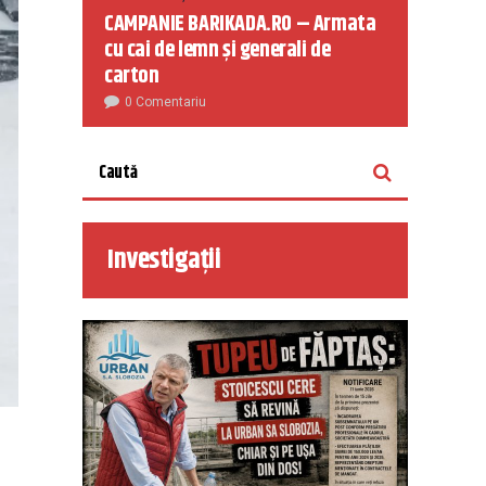
CAMPANIE BARIKADA.RO – Armata
cu cai de lemn și generali de
carton
0 Comentariu
Investigații