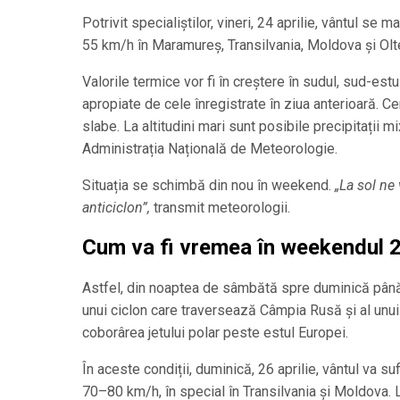
Potrivit specialiștilor, vineri, 24 aprilie, vântul se
55 km/h în Maramureș, Transilvania, Moldova și Olt
Valorile termice vor fi în creștere în sudul, sud-estul 
apropiate de cele înregistrate în ziua anterioară. Cerul
slabe. La altitudini mari sunt posibile precipitații mi
Administrația Națională de Meteorologie.
Situația se schimbă din nou în weekend.
„La sol ne
anticiclon”,
transmit meteorologii.
Cum va fi vremea în weekendul 2
Astfel, din noaptea de sâmbătă spre duminică până l
unui ciclon care traversează Câmpia Rusă și al unui 
coborârea jetului polar peste estul Europei.
În aceste condiții, duminică, 26 aprilie, vântul va su
70–80 km/h, în special în Transilvania și Moldova. 