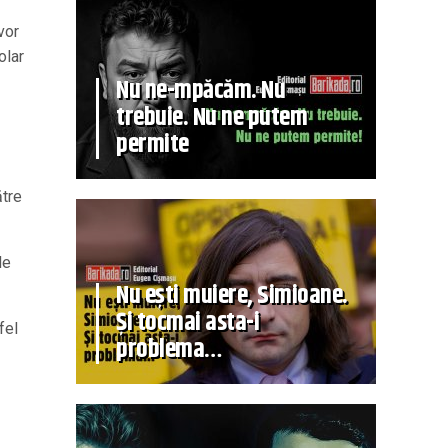
vor
olar
Nu ne-mpăcăm. Nu
trebuie. Nu ne putem
permite
ătre
le
Nu ești muiere, Simioane.
Și tocmai asta-i
fel
problema…