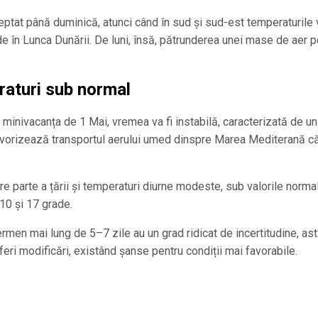
eptat până duminică, atunci când în sud și sud-est temperaturile 
e în Lunca Dunării. De luni, însă, pătrunderea unei mase de aer p
raturi sub normal
 minivacanța de 1 Mai, vremea va fi instabilă, caracterizată de un
avorizează transportul aerului umed dinspre Marea Mediterană c
are parte a țării și temperaturi diurne modeste, sub valorile norma
10 și 17 grade.
rmen mai lung de 5–7 zile au un grad ridicat de incertitudine, ast
eri modificări, existând șanse pentru condiții mai favorabile.