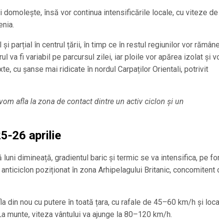
 mai domolește, însă vor continua intensificările locale, cu viteze d
enia.
și parțial în centrul țării, în timp ce în restul regiunilor vor rămân
 va fi variabil pe parcursul zilei, iar ploile vor apărea izolat și vo
xte, cu șanse mai ridicate în nordul Carpaților Orientali, potrivit
 vom afla la zona de contact dintre un activ ciclon și un
5-26 aprilie
uni dimineață, gradientul baric și termic se va intensifica, pe fo
anticiclon poziționat în zona Arhipelagului Britanic, concomitent 
fla din nou cu putere în toată țara, cu rafale de 45–60 km/h și loca
La munte, viteza vântului va ajunge la 80–120 km/h.