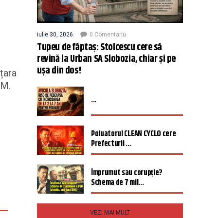
iulie 30, 2026
0 Comentariu
Tupeu de făptaș: Stoicescu cere să
revină la Urban SA Slobozia, chiar și pe
ușa din dos!
 țara
NM.
...
Poluatorul CLEAN CYCLO cere
Prefecturii ...
Împrumut sau corupție?
Schema de 7 mil...
VEZI MAI MULT