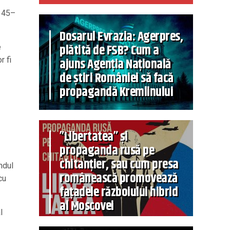
e 45–
Dosarul Evrazia: Agerpres,
plătită de FSB? Cum a
e
r fi
ajuns Agenția Națională
de știri României să facă
propagandă Kremlinului
”Libertatea” și
propaganda rusă pe
chitanțier, sau cum presa
ndul
românească promovează
cu
fațadele războiului hibrid
al Moscovei
l