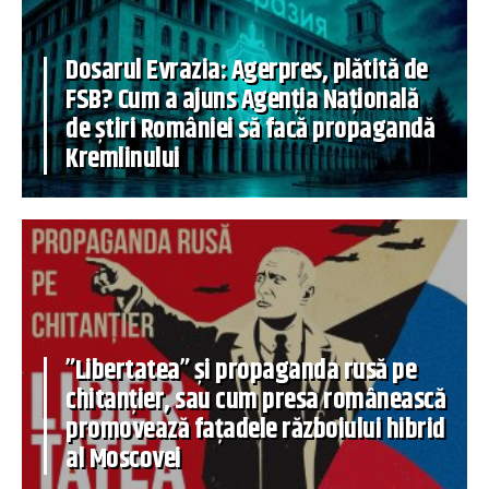
Dosarul Evrazia: Agerpres, plătită de
FSB? Cum a ajuns Agenția Națională
de știri României să facă propagandă
Kremlinului
”Libertatea” și propaganda rusă pe
chitanțier, sau cum presa românească
promovează fațadele războiului hibrid
al Moscovei