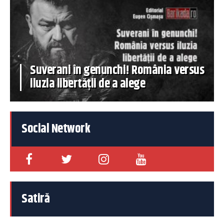
Suverani în genunchi! România versus
iluzia libertății de a alege
Social Network
Satiră