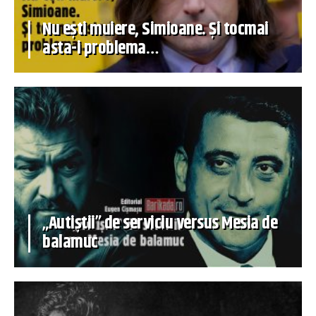
Nu ești muiere, Simioane. Și tocmai
asta-i problema…
„Autiștii” de serviciu versus Mesia de
balamuc