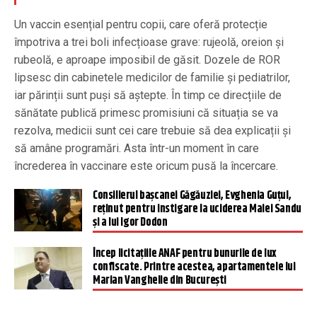
Un vaccin esențial pentru copii, care oferă protecție
împotriva a trei boli infecțioase grave: rujeolă, oreion și
rubeolă, e aproape imposibil de găsit. Dozele de ROR
lipsesc din cabinetele medicilor de familie și pediatrilor,
iar părinții sunt puși să aștepte. În timp ce direcțiile de
sănătate publică primesc promisiuni că situația se va
rezolva, medicii sunt cei care trebuie să dea explicații și
să amâne programări. Asta într-un moment în care
încrederea în vaccinare este oricum pusă la încercare.
Consilierul bașcanei Găgăuziei, Evghenia Guțul,
reținut pentru instigare la uciderea Maiei Sandu
și a lui Igor Dodon
Încep licitațiile ANAF pentru bunurile de lux
confiscate. Printre acestea, apartamentele lui
Marian Vanghelie din București