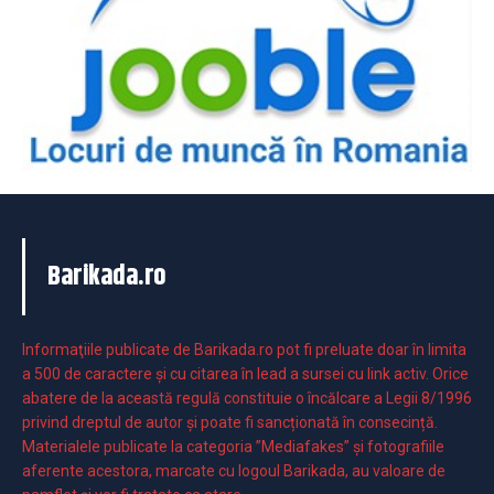
Barikada.ro
Informaţiile publicate de Barikada.ro pot fi preluate doar în limita
a 500 de caractere şi cu citarea în lead a sursei cu link activ. Orice
abatere de la această regulă constituie o încălcare a Legii 8/1996
privind dreptul de autor și poate fi sancționată în consecință.
Materialele publicate la categoria ”Mediafakes” și fotografiile
aferente acestora, marcate cu logoul Barikada, au valoare de