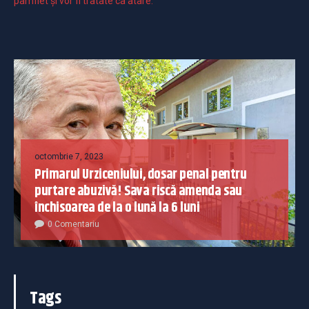
pamflet și vor fi tratate ca atare.
octombrie 7, 2023
Primarul Urziceniului, dosar penal pentru
purtare abuzivă! Sava riscă amenda sau
închisoarea de la o lună la 6 luni
0 Comentariu
Tags