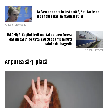
Lia Savonea cere în instanță 5,2 miliarde de
lei pentru salariile magistraților
Articolul precedent
IALOMIŢA: Copilul lovit mortal de tren fusese
dat dispărut de tatăl său cu doar 10 minute
înainte de tragedie
Articolul următor
Ar putea să-ți placă