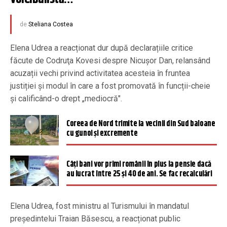
de
Steliana Costea
Elena Udrea a reacționat dur după declarațiile critice
făcute de Codruţa Kovesi despre Nicușor Dan, relansând
acuzații vechi privind activitatea acesteia în fruntea
justiției și modul în care a fost promovată în funcții-cheie
și calificând-o drept „mediocră".
Coreea de Nord trimite la vecinii din Sud baloane
cu gunoi și excremente
Câți bani vor primi românii în plus la pensie dacă
au lucrat între 25 și 40 de ani. Se fac recalculări
Elena Udrea, fost ministru al Turismului în mandatul
președintelui Traian Băsescu, a reacționat public