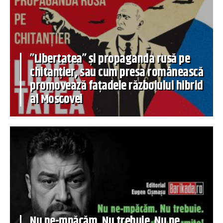
”Libertatea” și propaganda rusă pe
chitanțier, sau cum presa românească
promovează fațadele războiului hibrid
al Moscovei
Nu ne-mpăcăm. Nu trebuie. Nu ne