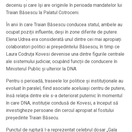
deceniu și care își are originile în perioada mandatelor lui
Traian Băsescu la Palatul Cotroceni.
În anii în care Traian Băsescu conducea statul, ambele au
ocupat poziții influente, deși în zone diferite de putere.
Elena Udrea era considerată unul dintre cei mai apropiați
colaboratori politici ai președintelui Băsescu, în timp ce
Laura Codruța Kovesi devenise una dintre figurile centrale
ale sistemului judiciar, ocupând funcții de conducere în
Ministerul Public și ulterior la DNA.
Pentru o perioadă, traseele lor politice și instituționale au
evoluat în paralel, fiind asociate aceluiași centru de putere,
însă relația dintre ele s-a deteriorat puternic în momentul
în care DNA, instituție condusă de Kovesi, a început să
investigheze persoane din cercul apropiat al fostului
președinte Traian Băsecu.
Punctul de ruptură l-a reprezentat celebrul dosar „Gala