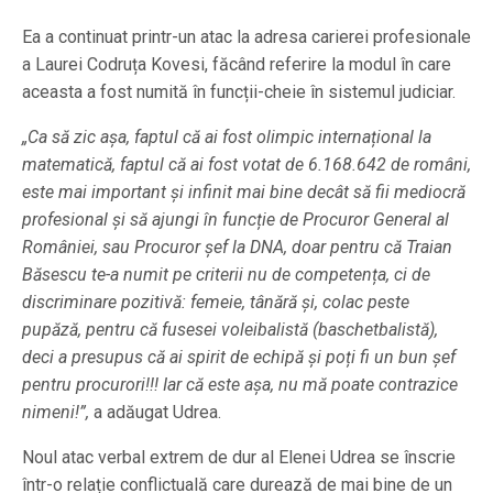
Ea a continuat printr-un atac la adresa carierei profesionale
a Laurei Codruța Kovesi, făcând referire la modul în care
aceasta a fost numită în funcții-cheie în sistemul judiciar.
„Ca să zic așa, faptul că ai fost olimpic internațional la
matematică, faptul că ai fost votat de 6.168.642 de români,
este mai important și infinit mai bine decât să fii mediocră
profesional și să ajungi în funcție de Procuror General al
României, sau Procuror șef la DNA, doar pentru că Traian
Băsescu te-a numit pe criterii nu de competența, ci de
discriminare pozitivă: femeie, tânără și, colac peste
pupăză, pentru că fusesei voleibalistă (baschetbalistă),
deci a presupus că ai spirit de echipă și poți fi un bun șef
pentru procurori!!! Iar că este așa, nu mă poate contrazice
nimeni!”,
a adăugat Udrea.
Noul atac verbal extrem de dur al Elenei Udrea se înscrie
într-o relație conflictuală care durează de mai bine de un