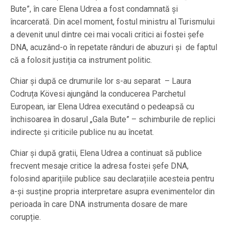
Bute”, în care Elena Udrea a fost condamnată și
încarcerată. Din acel moment, fostul ministru al Turismului
a devenit unul dintre cei mai vocali critici ai fostei șefe
DNA, acuzând-o în repetate rânduri de abuzuri și de faptul
că a folosit justiția ca instrument politic.
Chiar și după ce drumurile lor s-au separat – Laura
Codruța Kövesi ajungând la conducerea Parchetul
European, iar Elena Udrea executând o pedeapsă cu
închisoarea în dosarul „Gala Bute” – schimburile de replici
indirecte și criticile publice nu au încetat.
Chiar şi după gratii, Elena Udrea a continuat să publice
frecvent mesaje critice la adresa fostei șefe DNA,
folosind aparițiile publice sau declarațiile acesteia pentru
a-și susține propria interpretare asupra evenimentelor din
perioada în care DNA instrumenta dosare de mare
corupție.