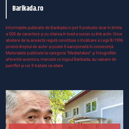
Barikada.ro
Informaţiile publicate de Barikada.ro pot fi preluate doar în limita
a 500 de caractere şi cu citarea în lead a sursei cu link activ. Orice
abatere de la această regulă constituie o încălcare a Legii 8/1996
privind dreptul de autor și poate fi sancționată în consecință.
Materialele publicate la categoria ”Mediafakes” și fotografiile
aferente acestora, marcate cu logoul Barikada, au valoare de
pamflet și vor fi tratate ca atare.