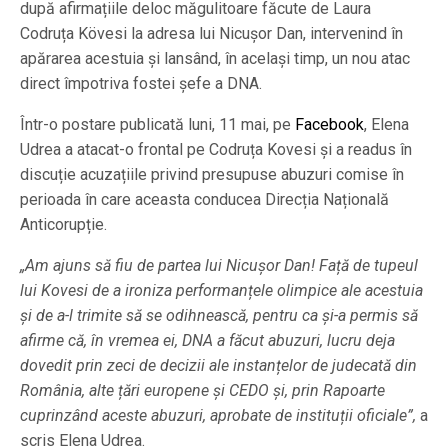
după afirmațiile deloc măgulitoare făcute de Laura
Codruța Kövesi la adresa lui Nicușor Dan, intervenind în
apărarea acestuia și lansând, în același timp, un nou atac
direct împotriva fostei șefe a DNA.
Într-o postare publicată luni, 11 mai, pe
Facebook
, Elena
Udrea a atacat-o frontal pe Codruța Kovesi și a readus în
discuție acuzațiile privind presupuse abuzuri comise în
perioada în care aceasta conducea Direcția Națională
Anticorupție.
„Am ajuns să fiu de partea lui Nicușor Dan! Față de tupeul
lui Kovesi de a ironiza performanțele olimpice ale acestuia
și de a-l trimite să se odihnească, pentru ca și-a permis să
afirme că, în vremea ei, DNA a făcut abuzuri, lucru deja
dovedit prin zeci de decizii ale instanțelor de judecată din
România, alte țări europene și CEDO și, prin Rapoarte
cuprinzând aceste abuzuri, aprobate de instituții oficiale”,
a
scris Elena Udrea.