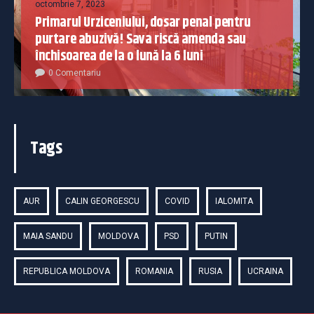
octombrie 7, 2023
Primarul Urziceniului, dosar penal pentru
purtare abuzivă! Sava riscă amenda sau
închisoarea de la o lună la 6 luni
0 Comentariu
Tags
AUR
CALIN GEORGESCU
COVID
IALOMITA
MAIA SANDU
MOLDOVA
PSD
PUTIN
REPUBLICA MOLDOVA
ROMANIA
RUSIA
UCRAINA