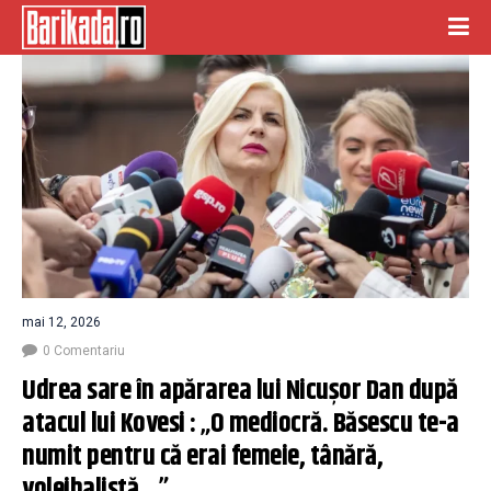
mai 12, 2026
0 Comentariu
Udrea sare în apărarea lui Nicușor Dan după 
atacul lui Kovesi : „O mediocră. Băsescu te-a 
numit pentru că erai femeie, tânără, 
voleibalistă…”