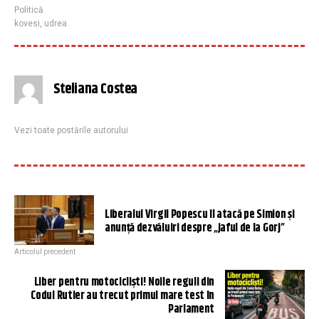
Politică
kovesi
,
udrea
Steliana Costea
Vezi toate postările autorului
Liberalul Virgil Popescu îl atacă pe Simion și
anunță dezvăluiri despre „jaful de la Gorj”
Articolul precedent
Liber pentru motocicliști! Noile reguli din
Codul Rutier au trecut primul mare test în
Parlament