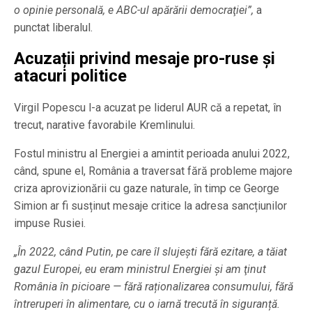
o opinie personală, e ABC-ul apărării democraţiei”,
a
punctat liberalul.
Acuzații privind mesaje pro-ruse și
atacuri politice
Virgil Popescu l-a acuzat pe liderul AUR că a repetat, în
trecut, narative favorabile Kremlinului.
Fostul ministru al Energiei a amintit perioada anului 2022,
când, spune el, România a traversat fără probleme majore
criza aprovizionării cu gaze naturale, în timp ce George
Simion ar fi susținut mesaje critice la adresa sancțiunilor
impuse Rusiei.
„În 2022, când Putin, pe care îl slujești fără ezitare, a tăiat
gazul Europei, eu eram ministrul Energiei şi am ţinut
România în picioare — fără raționalizarea consumului, fără
întreruperi în alimentare, cu o iarnă trecută în siguranță.