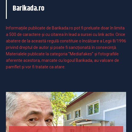
Barikada.ro
Informaţiile publicate de Barikada.ro pot fi preluate doar în limita
a 500 de caractere şi cu citarea în lead a sursei cu link activ. Orice
abatere de la această regulă constituie o încălcare a Legii 8/1996
privind dreptul de autor și poate fi sancționată în consecință.
Materialele publicate la categoria ”Mediafakes” și fotografiile
aferente acestora, marcate cu logoul Barikada, au valoare de
pamflet și vor fi tratate ca atare.