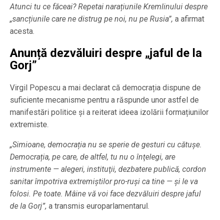
Atunci tu ce făceai? Repetai narațiunile Kremlinului despre
„sancțiunile care ne distrug pe noi, nu pe Rusia”,
a afirmat
acesta.
Anunță dezvăluiri despre „jaful de la
Gorj”
Virgil Popescu a mai declarat că democrația dispune de
suficiente mecanisme pentru a răspunde unor astfel de
manifestări politice și a reiterat ideea izolării formațiunilor
extremiste.
„Simioane, democrația nu se sperie de gesturi cu cătușe.
Democrația, pe care, de altfel, tu nu o înţelegi, are
instrumente — alegeri, instituţii, dezbatere publică, cordon
sanitar împotriva extremiştilor pro-ruşi ca tine — şi le va
folosi. Pe toate. Mâine vă voi face dezvăluiri despre jaful
de la Gorj”,
a transmis europarlamentarul.