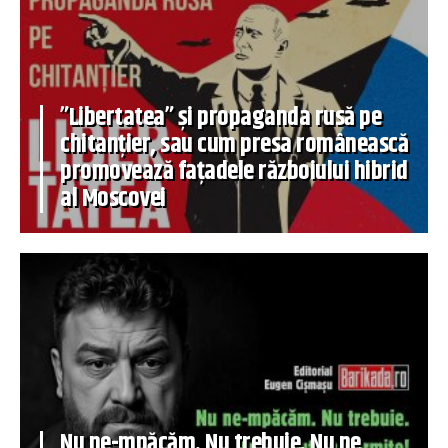
”Libertatea” și propaganda rusă pe
chitanțier, sau cum presa românească
promovează fațadele războiului hibrid
al Moscovei
Nu ne-mpăcăm. Nu trebuie. Nu ne