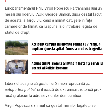
Europarlamentarul PNL Virgil Popescu i-a transmis luni un
mesaj dur liderului AUR, George Simion, după gestul făcut
de acesta la Târgu Jiu, când a mimat cătușele în fața
camerelor de filmat, ca răspuns la o întrebare legată de
statul de drept.
Accident cumplit în Ialomiţa soldat cu 7 răniţi. 4
copii au ajuns la spital. Cum s-a produs tragedia
Adjunctul IPJ Ialomița a învins în instanță serviciul
secret al Poliției Române
Liberalul susține că gestul lui Simion reprezintă
„un
autoportret politic”
și îl acuză de extremism, retorică pro-
rusă și atacuri la adresa valorilor democratice.
Virgil Popescu a afirmat că gestul mâinilor legate
„i se