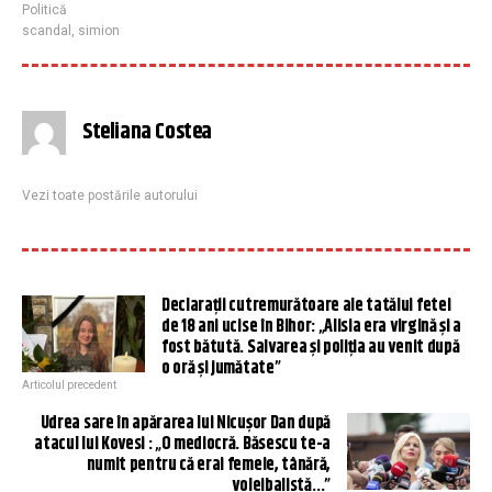
Politică
scandal
,
simion
Steliana Costea
Vezi toate postările autorului
Declarații cutremurătoare ale tatălui fetei
de 18 ani ucise în Bihor: „Alisia era virgină și a
fost bătută. Salvarea și poliția au venit după
o oră și jumătate”
Articolul precedent
Udrea sare în apărarea lui Nicușor Dan după
atacul lui Kovesi : „O mediocră. Băsescu te-a
numit pentru că erai femeie, tânără,
voleibalistă…”