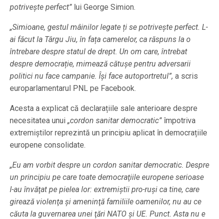
potrivește perfect”
lui George Simion.
„Simioane, gestul mâinilor legate ți se potrivește perfect. L-
ai făcut la Târgu Jiu, în fața camerelor, ca răspuns la o
întrebare despre statul de drept. Un om care, întrebat
despre democrație, mimează cătuşe pentru adversarii
politici nu face campanie. Îşi face autoportretul”,
a scris
europarlamentarul PNL pe Facebook.
Acesta a explicat că declarațiile sale anterioare despre
necesitatea unui
„cordon sanitar democratic”
împotriva
extremiștilor reprezintă un principiu aplicat în democrațiile
europene consolidate.
„Eu am vorbit despre un cordon sanitar democratic. Despre
un principiu pe care toate democraţiile europene serioase
l-au învăţat pe pielea lor: extremiştii pro-ruşi ca tine, care
girează violenţa şi ameninţă familiile oamenilor, nu au ce
căuta la guvernarea unei ţări NATO şi UE. Punct. Asta nu e