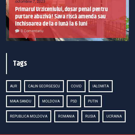
octombrie 7, 2023
Primarul Urziceniului, dosar penal pentru
purtare abuzivă! Sava riscă amenda sau
închisoarea de la o lună la 6 luni
0 Comentariu
Tags
AUR
CALIN GEORGESCU
COVID
IALOMITA
MAIA SANDU
MOLDOVA
PSD
PUTIN
REPUBLICA MOLDOVA
ROMANIA
RUSIA
UCRAINA