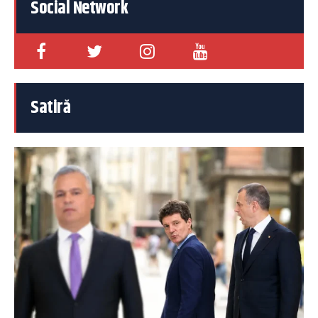
Social Network
Satiră