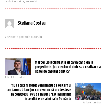
razboi
,
ucraina
,
zelenski
Steliana Costea
Vezi toate postările autorului
Marcel Ciolacu nu știe dacă va candida la
președinție. Joc electoral cinic sau realizare a
lipsei de capital politic?
Articolul precedent
116 cetățeni moldoveni plătiți de oligarhul
condamnat Ilan Șor care voiau să protesteze
la congresul PPE de la București au primit
interdicție de a intra în România
Articolul următor