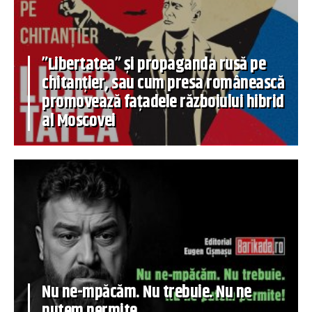
”Libertatea” și propaganda rusă pe
chitanțier, sau cum presa românească
promovează fațadele războiului hibrid
al Moscovei
Nu ne-mpăcăm. Nu trebuie. Nu ne
putem permite