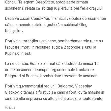
Canalul Telegram DeepState, apropiat de armata
ucraineană, relata că soldaţi ruşi erau la periferia oraşului.
Dacă va cuceri Ceasiv Yar, ‘inamicul va putea de asemenea
să ne ameninţe rutele logistice’, a subliniat Oleg
Kalaşnikov.
Potrivit autorităţilor ucrainene, bombardamentele ruse au
făcut trei morţi în regiunea sudică Zaporojie şi unul la
Kupinsk, în est.
La rândul său, Rusia a afirmat că a distrus duminică 15
drone ucrainene deasupra regiunilor sale frontaliere
Belgorod şi Briansk, bombardate frecvent de ucraineni.
Potrivit guvernatorului regiunii Belgorod, Viaceslav
Gladkov, o tânără a fost ucisă când a fost lovită maşina în
care se afla împreună cu alte cinci persoane, toate rănite.
Politică