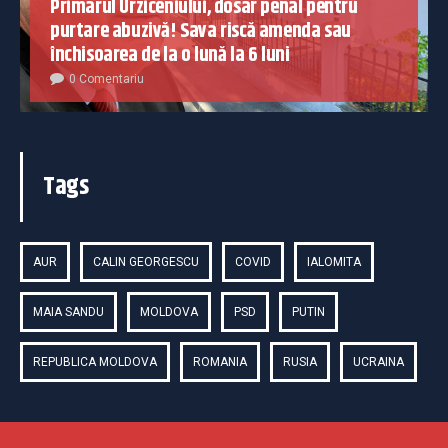
Primarul Urziceniului, dosar penal pentru
purtare abuzivă! Sava riscă amenda sau
închisoarea de la o lună la 6 luni
0 Comentariu
Tags
AUR
CALIN GEORGESCU
COVID
IALOMITA
MAIA SANDU
MOLDOVA
PSD
PUTIN
REPUBLICA MOLDOVA
ROMANIA
RUSIA
UCRAINA