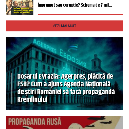
Împrumut sau corupție? Schema de 7 mil...
VEZI MAI MULT
Dosarul Evrazia: Agerpres, plătită de
FSB? Cum a ajuns Agenția Națională
de știri României să facă propagandă
Kremlinului