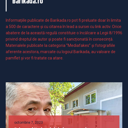
Barikada.ro
Informaţiile publicate de Barikada.ro pot fi preluate doar în limita
a 500 de caractere şi cu citarea în lead a sursei cu link activ. Orice
abatere de la această regulă constituie o încălcare a Legii 8/1996
privind dreptul de autor și poate fi sancționată în consecință.
Materialele publicate la categoria ”Mediafakes” și fotografiile
aferente acestora, marcate cu logoul Barikada, au valoare de
pamflet și vor fi tratate ca atare.
octombrie 7, 2023