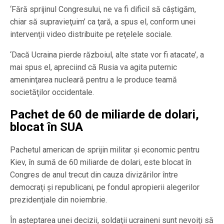
‘Fără sprijinul Congresului, ne va fi dificil să câştigăm,
chiar să supravieţuim’ ca ţară, a spus el, conform unei
intervenţii video distribuite pe reţelele sociale.
‘Dacă Ucraina pierde războiul, alte state vor fi atacate’, a
mai spus el, apreciind că Rusia va agita puternic
ameninţarea nucleară pentru a le produce teamă
societăţilor occidentale.
Pachet de 60 de miliarde de dolari,
blocat în SUA
Pachetul american de sprijin militar şi economic pentru
Kiev, în sumă de 60 miliarde de dolari, este blocat în
Congres de anul trecut din cauza divizărilor între
democraţi şi republicani, pe fondul apropierii alegerilor
prezidenţiale din noiembrie.
În aşteptarea unei decizii, soldaţii ucraineni sunt nevoiţi să