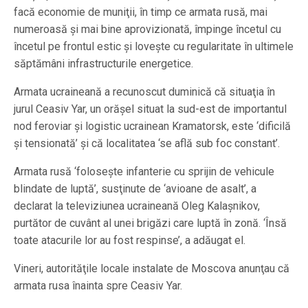
facă economie de muniţii, în timp ce armata rusă, mai
numeroasă şi mai bine aprovizionată, împinge încetul cu
încetul pe frontul estic şi loveşte cu regularitate în ultimele
săptămâni infrastructurile energetice.
Armata ucraineană a recunoscut duminică că situaţia în
jurul Ceasiv Yar, un orăşel situat la sud-est de importantul
nod feroviar şi logistic ucrainean Kramatorsk, este ‘dificilă
şi tensionată’ şi că localitatea ‘se află sub foc constant’.
Armata rusă ‘foloseşte infanterie cu sprijin de vehicule
blindate de luptă’, susţinute de ‘avioane de asalt’, a
declarat la televiziunea ucraineană Oleg Kalaşnikov,
purtător de cuvânt al unei brigăzi care luptă în zonă. ‘Însă
toate atacurile lor au fost respinse’, a adăugat el.
Vineri, autorităţile locale instalate de Moscova anunţau că
armata rusa înainta spre Ceasiv Yar.