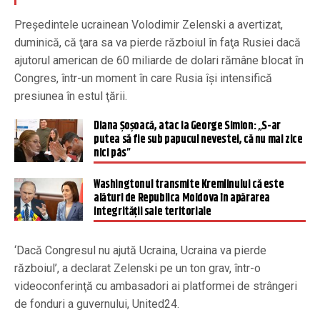
Preşedintele ucrainean Volodimir Zelenski a avertizat,
duminică, că ţara sa va pierde războiul în faţa Rusiei dacă
ajutorul american de 60 miliarde de dolari rămâne blocat în
Congres, într-un moment în care Rusia îşi intensifică
presiunea în estul ţării.
Diana Şoşoacă, atac la George Simion: „S-ar
putea să fie sub papucul nevestei, că nu mai zice
nici pâs”
Washingtonul transmite Kremlinului că este
alături de Republica Moldova în apărarea
integrității sale teritoriale
‘Dacă Congresul nu ajută Ucraina, Ucraina va pierde
războiul’, a declarat Zelenski pe un ton grav, într-o
videoconferinţă cu ambasadori ai platformei de strângeri
de fonduri a guvernului, United24.