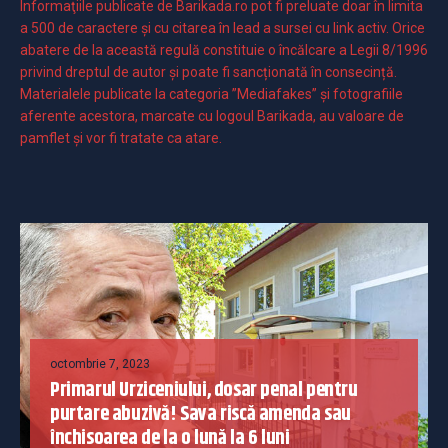
Informaţiile publicate de Barikada.ro pot fi preluate doar în limita
a 500 de caractere şi cu citarea în lead a sursei cu link activ. Orice
abatere de la această regulă constituie o încălcare a Legii 8/1996
privind dreptul de autor și poate fi sancționată în consecință.
Materialele publicate la categoria ”Mediafakes” și fotografiile
aferente acestora, marcate cu logoul Barikada, au valoare de
pamflet și vor fi tratate ca atare.
octombrie 7, 2023
Primarul Urziceniului, dosar penal pentru
purtare abuzivă! Sava riscă amenda sau
închisoarea de la o lună la 6 luni