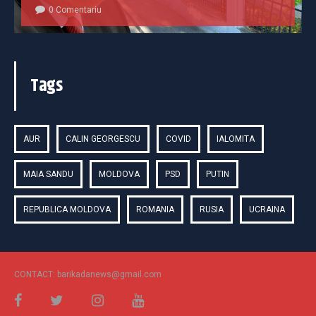
0 Comentariu
Tags
AUR
CALIN GEORGESCU
COVID
IALOMITA
MAIA SANDU
MOLDOVA
PSD
PUTIN
REPUBLICA MOLDOVA
ROMANIA
RUSIA
UCRAINA
CONTACT: barikadanews@gmail.com