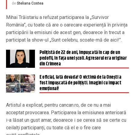
de
Steliana Costea
Mihai Trăistariu a refuzat participarea la „Survivor
România”, cu toate că are o oarecare experiență în privința
participării la emisiuni de acest gen, deoarece în trecut a
participat la show-ul „Sunt celebru, scoate-mă de aici!”.
Polițistă de 22 de ani, împușcată în cap de un
pedofil, în fața unei școli. Agresorul era originar
din Crimeea
E oficial, iată dovada! O victimă de la Onești a
fost împușcată de polițiști. Imagini cu impact
emoțional!
Artistul a explicat, pentru cancan.ro, de ce nu a mai
acceptat provocarea. Participarea la emisiunea anterioară
i-a lăsat un gust amar, deoarece i se cerea să se certe cu
ceilalți participanți, cu toate că el e o fire care