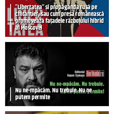
”Libertatea” și propaganda rusă pe
chitanțier, sau cum presa românească
promovează fațadele războiului hibrid
al Moscovei
Nu ne-mpăcăm. Nu trebuie. Nu ne
putem permite