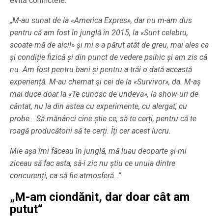
evită conflictele.
„M-au sunat de la «America Expres», dar nu m-am dus
pentru că am fost în junglă în 2015, la «Sunt celebru,
scoate-mă de aici!» și mi s-a părut atât de greu, mai ales ca
și condiție fizică și din punct de vedere psihic și am zis că
nu. Am fost pentru bani și pentru a trăi o dată această
experiență. M-au chemat și cei de la «Survivor», da. M-aș
mai duce doar la «Te cunosc de undeva», la show-uri de
cântat, nu la din astea cu experimente, cu alergat, cu
probe… Să mănânci cine știe ce, să te cerți, pentru că te
roagă producătorii să te cerți. Îți cer acest lucru.
Mie așa îmi făceau în junglă, mă luau deoparte și-mi
ziceau să fac asta, să-i zic nu știu ce unuia dintre
concurenți, ca să fie atmosferă…“
„M-am ciondănit, dar doar cât am
putut“