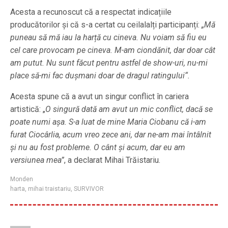
Acesta a recunoscut că a respectat indicațiile
producătorilor și că s-a certat cu ceilalalți participanți:
„Mă
puneau să mă iau la harță cu cineva. Nu voiam să fiu eu
cel care provocam pe cineva. M-am ciondănit, dar doar cât
am putut. Nu sunt făcut pentru astfel de show-uri, nu-mi
place să-mi fac dușmani doar de dragul ratingului“.
Acesta spune că a avut un singur conflict în cariera
artistică: „
O singură dată am avut un mic conflict, dacă se
poate numi așa. S-a luat de mine Maria Ciobanu că i-am
furat Ciocârlia, acum vreo zece ani, dar ne-am mai întâlnit
și nu au fost probleme. O cânt și acum, dar eu am
versiunea mea”
, a declarat Mihai Trăistariu.
Monden
harta
,
mihai traistariu
,
SURVIVOR