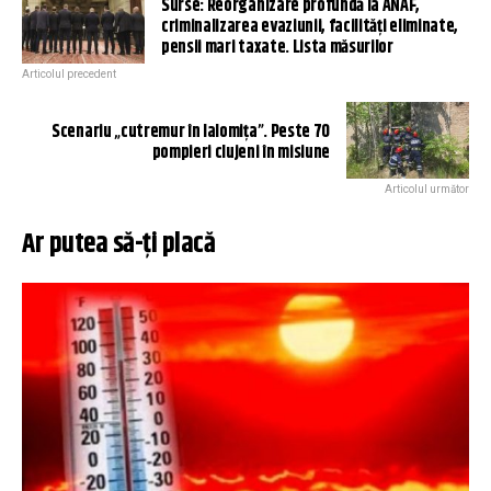
Surse: Reorganizare profundă la ANAF,
criminalizarea evaziunii, facilități eliminate,
pensii mari taxate. Lista măsurilor
Articolul precedent
Scenariu „cutremur în Ialomița”. Peste 70
pompieri clujeni în misiune
Articolul următor
Ar putea să-ți placă