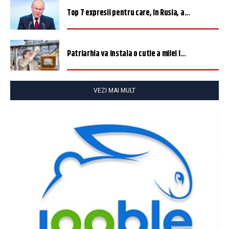
Top 7 expresii pentru care, în Rusia, a...
Patriarhia va instala o cutie a milei î...
VEZI MAI MULT