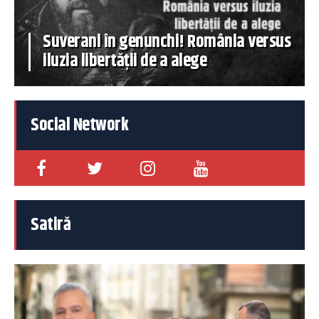
Suverani în genunchi! România versus
iluzia libertății de a alege
Social Network
Satiră