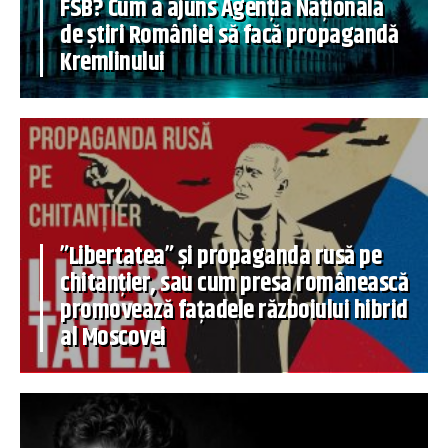
FSB? Cum a ajuns Agenția Națională
de știri României să facă propagandă
Kremlinului
”Libertatea” și propaganda rusă pe
chitanțier, sau cum presa românească
promovează fațadele războiului hibrid
al Moscovei