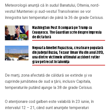
Meteorologii anunţă că în sudul Banatului, Oltenia, nord-
vestul Munteniei şi sud-vestul Transilvaniei se vor
înregistra luni temperaturi de până la 36 de grade Celsius.
Washington Post îl compară pe Trump cu
Ceaușescu. The Guardian scrie despre impresia
de dictatură
Nepoata Ameliei Papazissu, creatoare populară
din judeţul Buzău, Tezaur Uman Viu din anul 2013,
una dintre victimele ultimului accident rutier
grav petrecut în Ialomiţa
De marţi, zona afectată de căldură se extinde şi va
cuprinde jumătatea de sud a ţării, inclusiv Capitala,
temperaturile putând ajunge la 38 de grade Celsius.
O atenţionare cod galben este valabilă în 23 iunie, în
intervalul 12 – 21, când sunt anunţate temperaturi