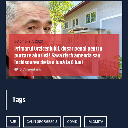
octombrie 7, 2023
Primarul Urziceniului, dosar penal pentru
purtare abuzivă! Sava riscă amenda sau
închisoarea de la o lună la 6 luni
0 Comentariu
Tags
AUR
CALIN GEORGESCU
COVID
IALOMITA