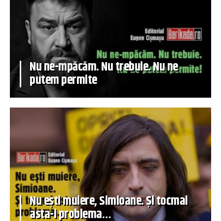
Nu ne-mpăcăm. Nu trebuie. Nu ne
putem permite
Nu ești muiere, Simioane. Și tocmai
asta-i problema…