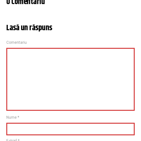
0 Comentariu
Lasă un răspuns
Comentariu
Nume
*
E-mail
*