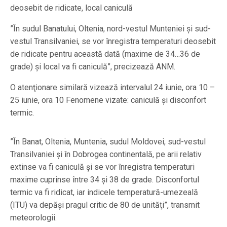
deosebit de ridicate, local caniculă
”În sudul Banatului, Oltenia, nord-vestul Munteniei şi sud-
vestul Transilvaniei, se vor înregistra temperaturi deosebit
de ridicate pentru această dată (maxime de 34…36 de
grade) şi local va fi caniculă”, precizează ANM.
O atenţionare similară vizează intervalul 24 iunie, ora 10 –
25 iunie, ora 10 Fenomene vizate: caniculă şi disconfort
termic.
”În Banat, Oltenia, Muntenia, sudul Moldovei, sud-vestul
Transilvaniei şi în Dobrogea continentală, pe arii relativ
extinse va fi caniculă şi se vor înregistra temperaturi
maxime cuprinse între 34 şi 38 de grade. Disconfortul
termic va fi ridicat, iar indicele temperatură-umezeală
(ITU) va depăşi pragul critic de 80 de unităţi”, transmit
meteorologii.