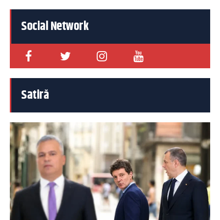
Social Network
Satiră