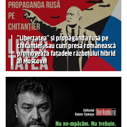
”Libertatea” și propaganda rusă pe
chitanțier, sau cum presa românească
promovează fațadele războiului hibrid
al Moscovei