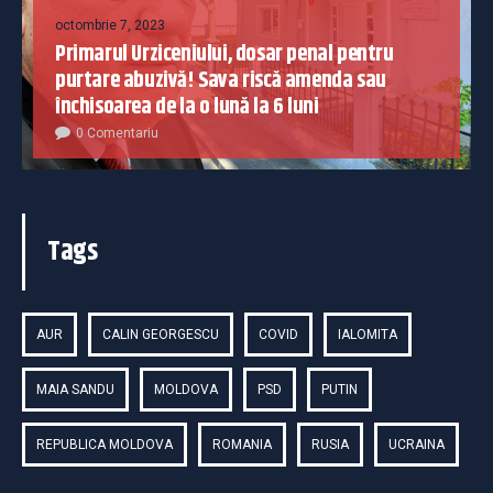
octombrie 7, 2023
Primarul Urziceniului, dosar penal pentru
purtare abuzivă! Sava riscă amenda sau
închisoarea de la o lună la 6 luni
0 Comentariu
Tags
AUR
CALIN GEORGESCU
COVID
IALOMITA
MAIA SANDU
MOLDOVA
PSD
PUTIN
REPUBLICA MOLDOVA
ROMANIA
RUSIA
UCRAINA