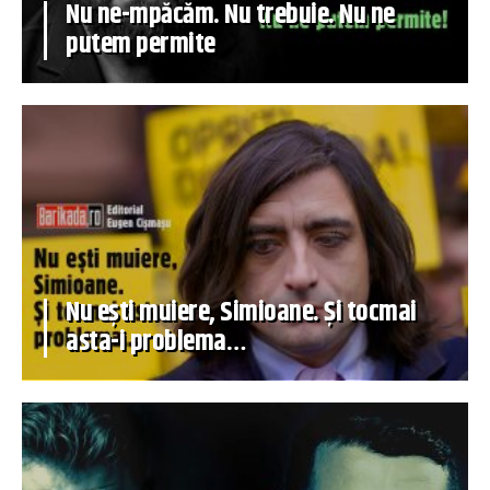
Nu ne-mpăcăm. Nu trebuie. Nu ne
putem permite
Nu ești muiere, Simioane. Și tocmai
asta-i problema…