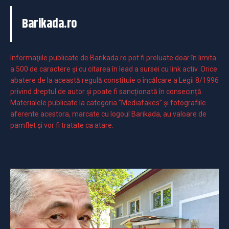
Barikada.ro
Informaţiile publicate de Barikada.ro pot fi preluate doar în limita
a 500 de caractere şi cu citarea în lead a sursei cu link activ. Orice
abatere de la această regulă constituie o încălcare a Legii 8/1996
privind dreptul de autor și poate fi sancționată în consecință.
Materialele publicate la categoria ”Mediafakes” și fotografiile
aferente acestora, marcate cu logoul Barikada, au valoare de
pamflet și vor fi tratate ca atare.