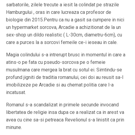
sarbatorile, zilele trecute a iesit la colindat pe strazile
Hamburgului , oras in care lucreaza ca profesor de
biologie din 2015.Pentru ca nu a gasit sa cumpere in nici
un hypermarket sorcova, Arcadie a achizitionat de la un
sex-shop un dildo realistic ( L-30cm, diametru-6cm), cu
care a purces la a sorcovi femeile ce-i ieseau in cale.
Magia colindului s-a intrerupt brusc in momentul in care a
atins-o pe fata cu pseudo-sorcova pe o femeie
musulmana care mergea la brat cu sotul ei. Simtindu-se
profund jigniti de traditia romanului, cei doi au reusit sa-l
imobilizeze pe Arcadie si au chemat politia care l-a
incatusat.
Romanul s-a scandalizat in primele secunde invocand
libertatea de religie insa dupa ce a realizat ca in arest va
avea cu cine sa-si petreaca Revelionul s-a linistit ca prin
minune.