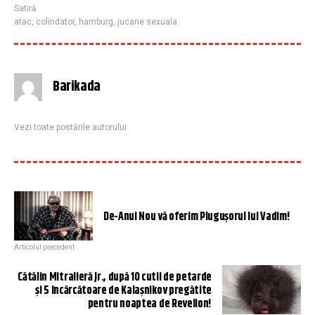
Satiră
atac
,
colindator
,
hamburg
,
jucarie sexuala
Barikada
Vezi toate postările autorului
De-Anul Nou vă oferim Plugușorul lui Vadim!
Articolul precedent
Cătălin Mitralieră Jr., după 10 cutii de petarde
și 5 încărcătoare de Kalașnikov pregătite
pentru noaptea de Revelion!