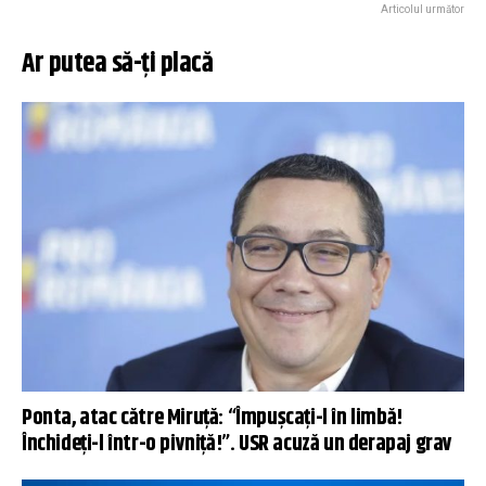
Articolul următor
Ar putea să-ți placă
Ponta, atac către Miruţă: “Împuşcaţi-l în limbă!
Închideți-l într-o pivniță!”. USR acuză un derapaj grav