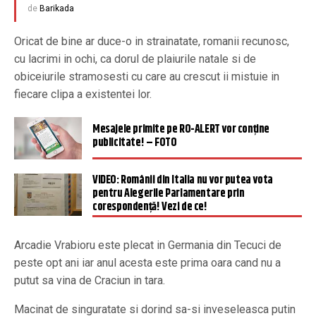
de
Barikada
Oricat de bine ar duce-o in strainatate, romanii recunosc,
cu lacrimi in ochi, ca dorul de plaiurile natale si de
obiceiurile stramosesti cu care au crescut ii mistuie in
fiecare clipa a existentei lor.
Mesajele primite pe RO-ALERT vor conţine
publicitate! – FOTO
VIDEO: Românii din Italia nu vor putea vota
pentru Alegerile Parlamentare prin
corespondență! Vezi de ce!
Arcadie Vrabioru este plecat in Germania din Tecuci de
peste opt ani iar anul acesta este prima oara cand nu a
putut sa vina de Craciun in tara.
Macinat de singuratate si dorind sa-si inveseleasca putin