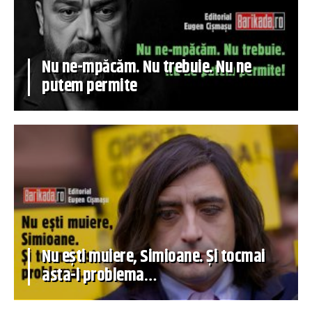
Nu ne-mpăcăm. Nu trebuie. Nu ne
putem permite
Nu ești muiere, Simioane. Și tocmai
asta-i problema…