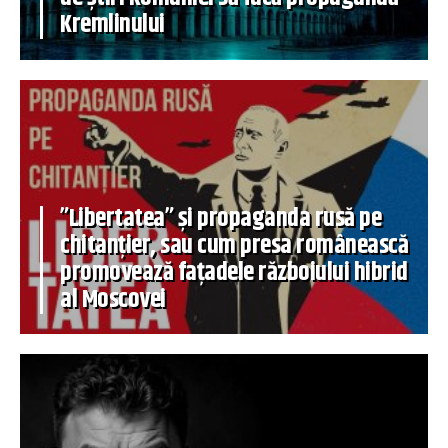
Kremlinului
”Libertatea” și propaganda rusă pe
chitanțier, sau cum presa românească
promovează fațadele războiului hibrid
al Moscovei