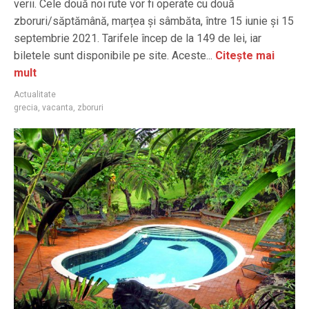
verii. Cele două noi rute vor fi operate cu două
zboruri/săptămână, marțea și sâmbăta, între 15 iunie și 15
septembrie 2021. Tarifele încep de la 149 de lei, iar
biletele sunt disponibile pe site. Aceste...
Citește mai
mult
Actualitate
grecia
,
vacanta
,
zboruri