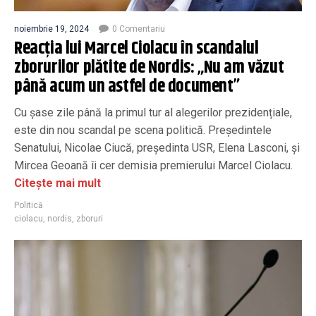
noiembrie 19, 2024
0 Comentariu
Reacția lui Marcel Ciolacu în scandalul
zborurilor plătite de Nordis: „Nu am văzut
până acum un astfel de document”
Cu șase zile până la primul tur al alegerilor prezidențiale,
este din nou scandal pe scena politică. Președintele
Senatului, Nicolae Ciucă, președinta USR, Elena Lasconi, și
Mircea Geoană îi cer demisia premierului Marcel Ciolacu.
Citește mai mult
Politică
ciolacu
,
nordis
,
zboruri