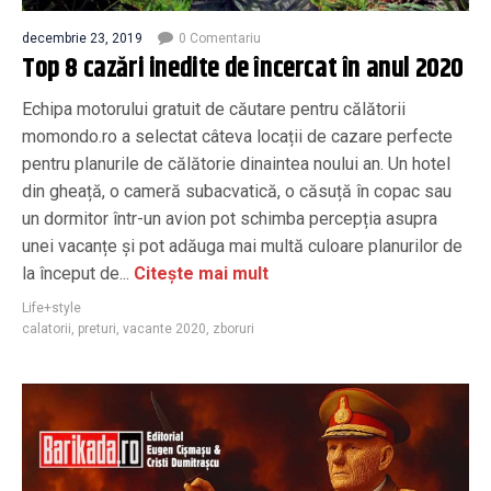
decembrie 23, 2019
0 Comentariu
Top 8 cazări inedite de încercat în anul 2020
Echipa motorului gratuit de căutare pentru călătorii
momondo.ro a selectat câteva locații de cazare perfecte
pentru planurile de călătorie dinaintea noului an. Un hotel
din gheață, o cameră subacvatică, o căsuță în copac sau
un dormitor într-un avion pot schimba percepția asupra
unei vacanțe și pot adăuga mai multă culoare planurilor de
la început de...
Citește mai mult
Life+style
calatorii
,
preturi
,
vacante 2020
,
zboruri