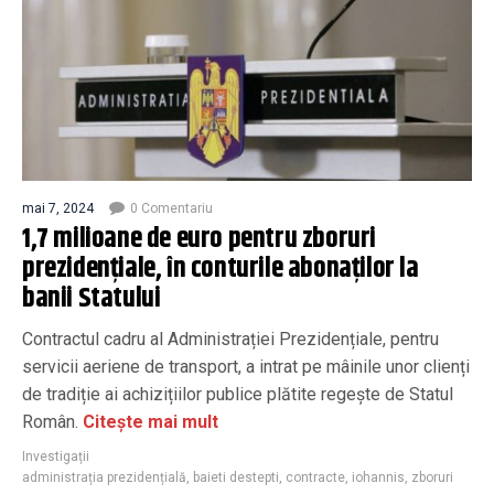
mai 7, 2024
0 Comentariu
1,7 milioane de euro pentru zboruri
prezidențiale, în conturile abonaților la
banii Statului
Contractul cadru al Administrației Prezidențiale, pentru
servicii aeriene de transport, a intrat pe mâinile unor clienți
de tradiție ai achizițiilor publice plătite regește de Statul
Român.
Citește mai mult
Investigații
administrația prezidențială
,
baieti destepti
,
contracte
,
iohannis
,
zboruri