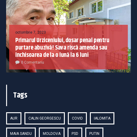
octombrie 7, 2023
Primarul Urziceniului, dosar penal pentru
purtare abuzivă! Sava riscă amenda sau
închisoarea de la o lună la 6 luni
0 Comentariu
Tags
AUR
CALIN GEORGESCU
COVID
IALOMITA
MAIA SANDU
MOLDOVA
PSD
PUTIN