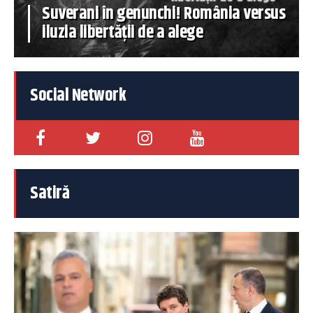
Suverani în genunchi! România versus
iluzia libertății de a alege
Social Network
Satiră