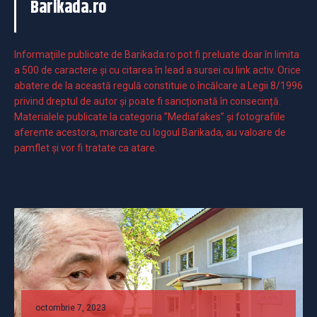
Barikada.ro
Informaţiile publicate de Barikada.ro pot fi preluate doar în limita
a 500 de caractere şi cu citarea în lead a sursei cu link activ. Orice
abatere de la această regulă constituie o încălcare a Legii 8/1996
privind dreptul de autor și poate fi sancționată în consecință.
Materialele publicate la categoria ”Mediafakes” și fotografiile
aferente acestora, marcate cu logoul Barikada, au valoare de
pamflet și vor fi tratate ca atare.
octombrie 7, 2023