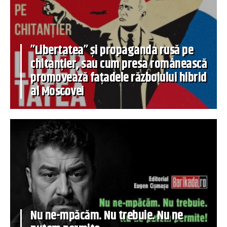
”Libertatea” și propaganda rusă pe
chitanțier, sau cum presa românească
promovează fațadele războiului hibrid
al Moscovei
Nu ne-mpăcăm. Nu trebuie. Nu ne