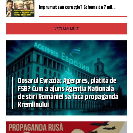
Împrumut sau corupție? Schema de 7 mil...
VEZI MAI MULT
Dosarul Evrazia: Agerpres, plătită de
FSB? Cum a ajuns Agenția Națională
de știri României să facă propagandă
Kremlinului