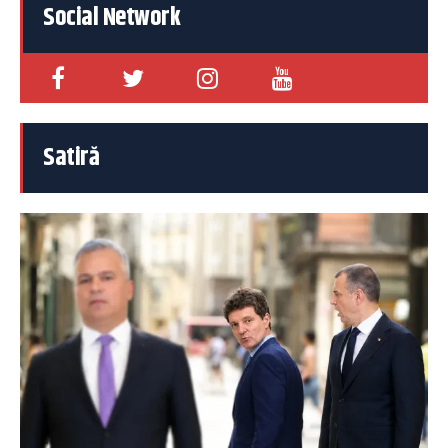
Social Network
Satiră