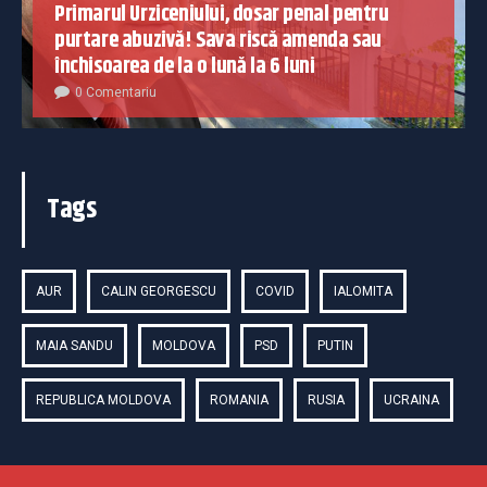
Primarul Urziceniului, dosar penal pentru
purtare abuzivă! Sava riscă amenda sau
închisoarea de la o lună la 6 luni
0 Comentariu
Tags
AUR
CALIN GEORGESCU
COVID
IALOMITA
MAIA SANDU
MOLDOVA
PSD
PUTIN
REPUBLICA MOLDOVA
ROMANIA
RUSIA
UCRAINA