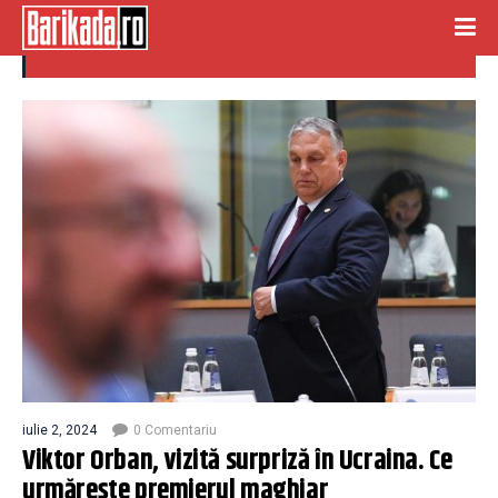
vizita ucraina
iulie 2, 2024
0 Comentariu
Viktor Orban, vizită surpriză în Ucraina. Ce
urmărește premierul maghiar