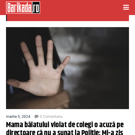
vio
martie 5, 2024
0 Comentariu
Mama băiatului violat de colegi o acuză pe
directoare că nu a sunat la Poliție: Mi-a zis