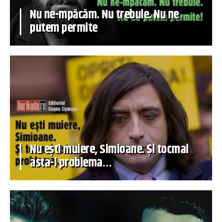
Nu ne-mpăcăm. Nu trebuie. Nu ne
putem permite
Nu ești muiere, Simioane. Și tocmai
asta-i problema…