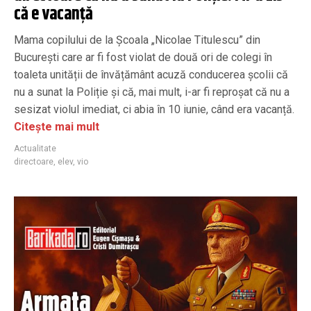
că e vacanță
Mama copilului de la Școala „Nicolae Titulescu” din
București care ar fi fost violat de două ori de colegi în
toaleta unității de învățământ acuză conducerea școlii că
nu a sunat la Poliție și că, mai mult, i-ar fi reproșat că nu a
sesizat violul imediat, ci abia în 10 iunie, când era vacanță.
Citește mai mult
Actualitate
directoare
,
elev
,
vio