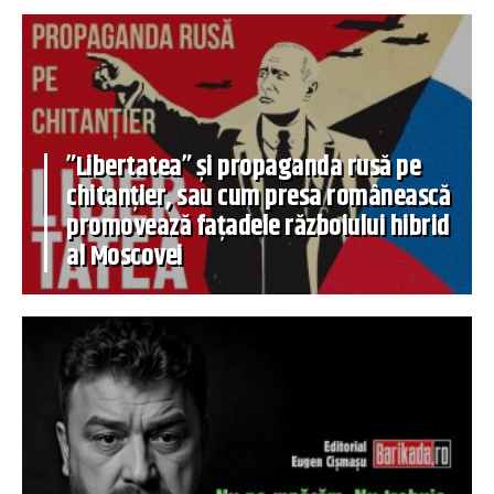
”Libertatea” și propaganda rusă pe
chitanțier, sau cum presa românească
promovează fațadele războiului hibrid
al Moscovei