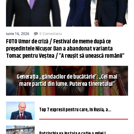
iunie 16, 2026
0 Comentariu
FOTO Umor de criză / Festival de meme după ce
președintele Nicușor Dan a abandonat varianta
Tomac pentru Veștea / ”A reușit să unească românii”
Generația „gândacilor de bucătărie”: „Cel mai
mare partid din lume. Puterea tineretului”
Top 7 expresii pentru care, în Rusia, a...
Patriarhia va instala o cutie a milei î...