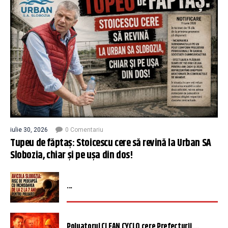
iulie 30, 2026
0 Comentariu
Tupeu de făptaș: Stoicescu cere să revină la Urban SA
Slobozia, chiar și pe ușa din dos!
...
Poluatorul CLEAN CYCLO cere Prefecturii ...