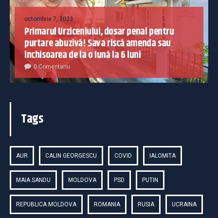
octombrie 7, 2023
Primarul Urziceniului, dosar penal pentru
purtare abuzivă! Sava riscă amenda sau
închisoarea de la o lună la 6 luni
0 Comentariu
Tags
AUR
CALIN GEORGESCU
COVID
IALOMITA
MAIA SANDU
MOLDOVA
PSD
PUTIN
REPUBLICA MOLDOVA
ROMANIA
RUSIA
UCRAINA