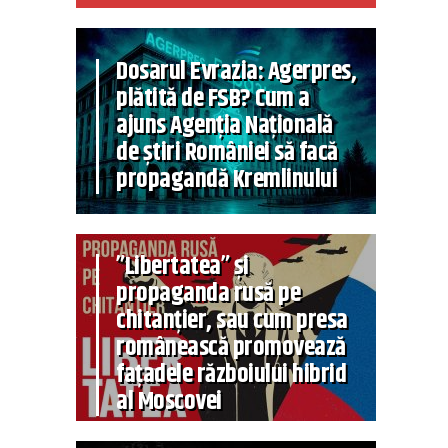
Dosarul Evrazia: Agerpres,
plătită de FSB? Cum a
ajuns Agenția Națională
de știri României să facă
propagandă Kremlinului
”Libertatea” și
propaganda rusă pe
chitanțier, sau cum presa
românească promovează
fațadele războiului hibrid
al Moscovei