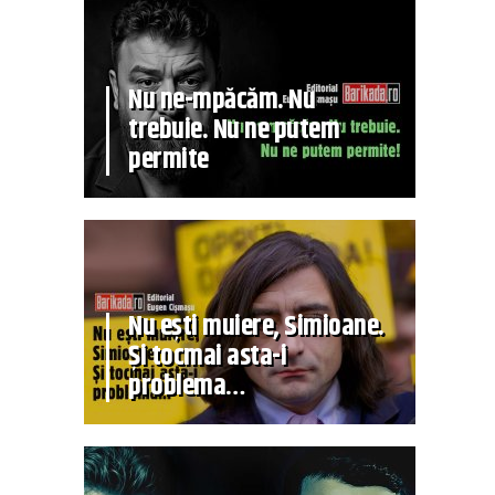
Nu ne-mpăcăm. Nu
trebuie. Nu ne putem
permite
Nu ești muiere, Simioane.
Și tocmai asta-i
problema…