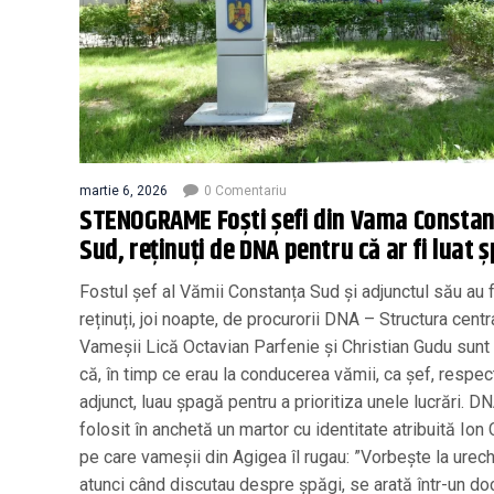
martie 6, 2026
0 Comentariu
STENOGRAME Foști șefi din Vama Consta
Sud, reținuți de DNA pentru că ar fi luat
Fostul șef al Vămii Constanța Sud și adjunctul său au 
reținuți, joi noapte, de procurorii DNA – Structura centr
Vameșii Lică Octavian Parfenie și Christian Gudu sunt
că, în timp ce erau la conducerea vămii, ca șef, respec
adjunct, luau șpagă pentru a prioritiza unele lucrări. D
folosit în anchetă un martor cu identitate atribuită Ion C
pe care vameșii din Agigea îl rugau: ”Vorbește la urech
atunci când discutau despre șpăgi, se arată într-un d