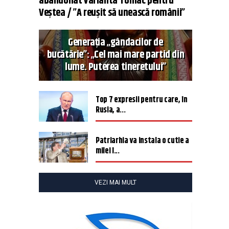
abandonat varianta Tomac pentru
Veștea / ”A reușit să unească românii”
Generația „gândacilor de
bucătărie”: „Cel mai mare partid din
lume. Puterea tineretului”
Top 7 expresii pentru care, în
Rusia, a...
Patriarhia va instala o cutie a
milei î...
VEZI MAI MULT