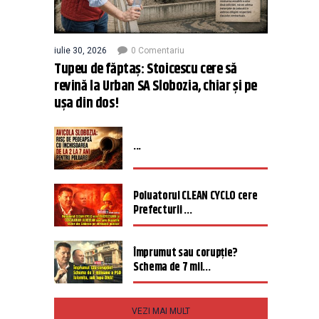
iulie 30, 2026
0 Comentariu
Tupeu de făptaș: Stoicescu cere să
revină la Urban SA Slobozia, chiar și pe
ușa din dos!
...
Poluatorul CLEAN CYCLO cere
Prefecturii ...
Împrumut sau corupție?
Schema de 7 mil...
VEZI MAI MULT