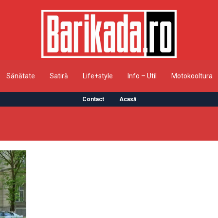
Sănătate
Satiră
Life+style
Info – Util
Motokooltura
Contact
Acasă