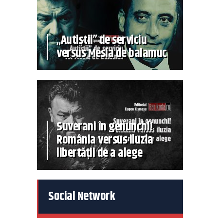
„Autiștii” de serviciu
versus Mesia de balamuc
Suverani în genunchi!
România versus iluzia
libertății de a alege
Social Network