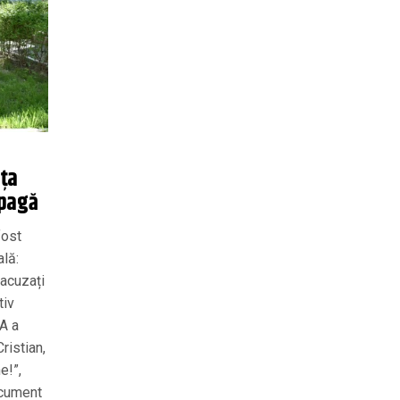
nța
 șpagă
fost
ală:
 acuzați
tiv
NA a
ristian,
e!”,
ocument