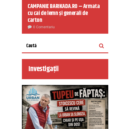
CAMPANIE BARIKADA.RO – Armata
cu cai de lemn și generali de
carton
0 Comentariu
Investigații