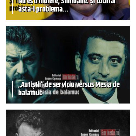
Nu ești muiere, Simioane. Și tocmai
asta-i problema…
„Autiștii” de serviciu versus Mesia de
balamuc