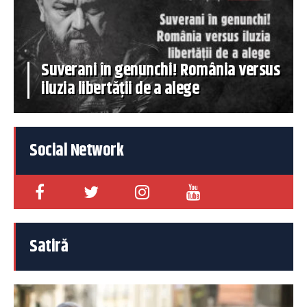
Suverani în genunchi! România versus
iluzia libertății de a alege
Social Network
Satiră