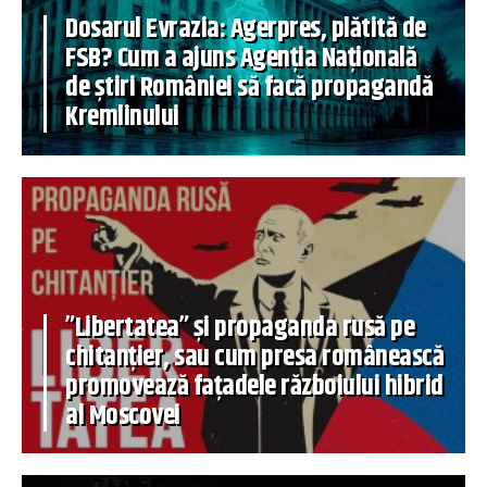
Dosarul Evrazia: Agerpres, plătită de
FSB? Cum a ajuns Agenția Națională
de știri României să facă propagandă
Kremlinului
”Libertatea” și propaganda rusă pe
chitanțier, sau cum presa românească
promovează fațadele războiului hibrid
al Moscovei