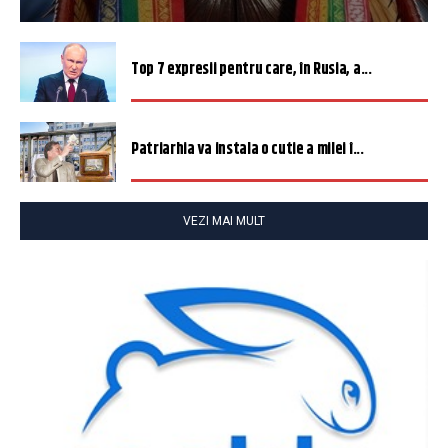
Top 7 expresii pentru care, în Rusia, a...
Patriarhia va instala o cutie a milei î...
VEZI MAI MULT