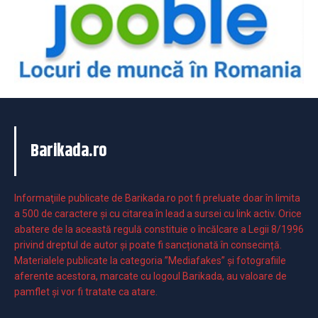
Barikada.ro
Informaţiile publicate de Barikada.ro pot fi preluate doar în limita
a 500 de caractere şi cu citarea în lead a sursei cu link activ. Orice
abatere de la această regulă constituie o încălcare a Legii 8/1996
privind dreptul de autor și poate fi sancționată în consecință.
Materialele publicate la categoria ”Mediafakes” și fotografiile
aferente acestora, marcate cu logoul Barikada, au valoare de
pamflet și vor fi tratate ca atare.