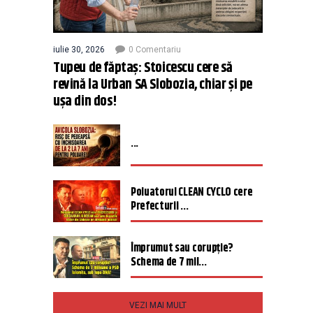
iulie 30, 2026
0 Comentariu
Tupeu de făptaș: Stoicescu cere să
revină la Urban SA Slobozia, chiar și pe
ușa din dos!
...
Poluatorul CLEAN CYCLO cere
Prefecturii ...
Împrumut sau corupție?
Schema de 7 mil...
VEZI MAI MULT