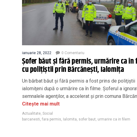
ianuarie 28, 2022
0 Comentariu
Şofer băut şi fără permis, urmărire ca în 
cu poliţiştii prin Bărcăneşti, Ialomiţa
Un bărbat băut şi fără permis a fost prins de poliţiştii
ialomiţeni după o urmărire ca în filme. Şoferul a ignora
semnalele agenţilor, a accelerat şi prin comuna Bărcăn
Citește mai mult
Actualitate
,
Social
barcanesti
,
fara permis
,
Ialomita
,
sofer baut
,
urmarire ca in filem