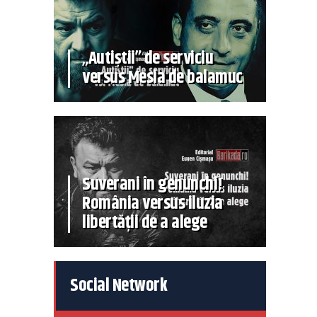
„Autiștii” de serviciu
versus Mesia de balamuc
Suverani în genunchi!
România versus iluzia
libertății de a alege
Social Network