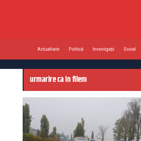
Actualitate
Politică
Investigații
Social
urmarire ca in filem