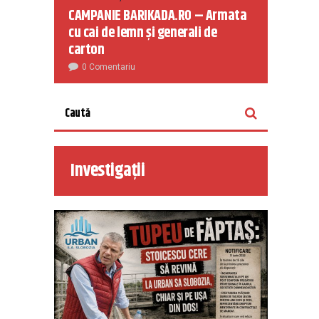
CAMPANIE BARIKADA.RO – Armata
cu cai de lemn și generali de
carton
0 Comentariu
Investigații