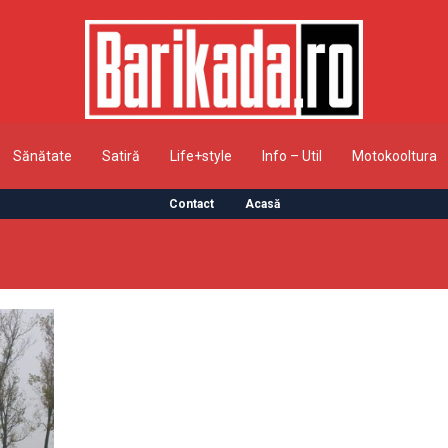
Sănătate
Satiră
Life+style
Info – Util
Motokooltura
Contact
Acasă