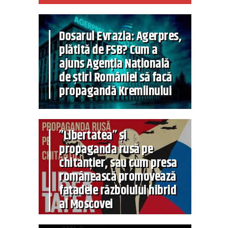
Dosarul Evrazia: Agerpres,
plătită de FSB? Cum a
ajuns Agenția Națională
de știri României să facă
propagandă Kremlinului
”Libertatea” și
propaganda rusă pe
chitanțier, sau cum presa
românească promovează
fațadele războiului hibrid
al Moscovei