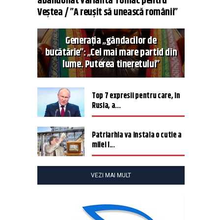
abandonat varianta Tomac pentru
Veștea / ”A reușit să unească românii”
Generația „gândacilor de
bucătărie”: „Cel mai mare partid din
lume. Puterea tineretului”
Top 7 expresii pentru care, în
Rusia, a...
Patriarhia va instala o cutie a
milei î...
VEZI MAI MULT