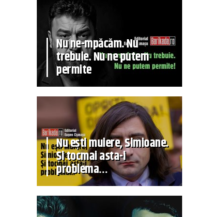
Nu ne-mpăcăm. Nu
trebuie. Nu ne putem
permite
Nu ești muiere, Simioane.
Și tocmai asta-i
problema…