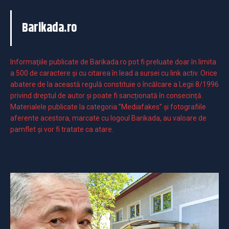
Barikada.ro
Informaţiile publicate de Barikada.ro pot fi preluate doar în limita
a 500 de caractere şi cu citarea în lead a sursei cu link activ. Orice
abatere de la această regulă constituie o încălcare a Legii 8/1996
privind dreptul de autor și poate fi sancționată în consecință.
Materialele publicate la categoria ”Mediafakes” și fotografiile
aferente acestora, marcate cu logoul Barikada, au valoare de
pamflet și vor fi tratate ca atare.