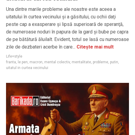
Una dintre marile probleme ale noastre este aceea a
uitatului în curtea vecinului şi a găsitului, cu ochii daţi
peste cap a exasperare şi lipsă superioară de speranţă,
de numeroase noduri în papura de la gard şi bube pe capra
de pe bătătură ăluilalt. Evident, totul se lasă cu numeroase
zile de dezbateri acerbe în care...
Citește mai mult
Life+style
franta
,
le pen
,
macron
,
mental colectiv
,
mentalitate
,
probleme
,
putin
,
uitatul in curtea vecinului