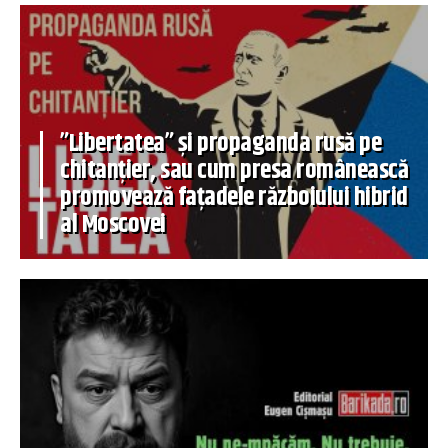
”Libertatea” și propaganda rusă pe
chitanțier, sau cum presa românească
promovează fațadele războiului hibrid
al Moscovei