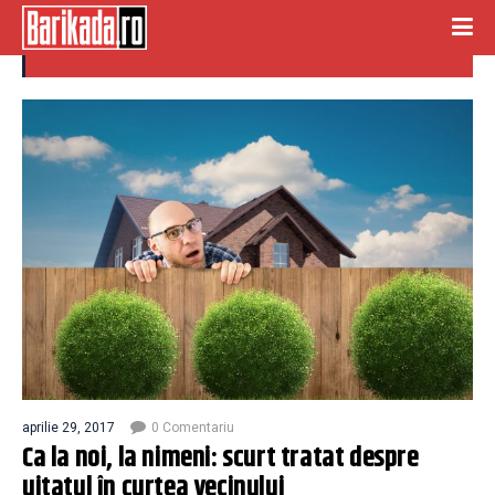
uitatul in curtea vecinului
aprilie 29, 2017
0 Comentariu
Ca la noi, la nimeni: scurt tratat despre
uitatul în curtea vecinului