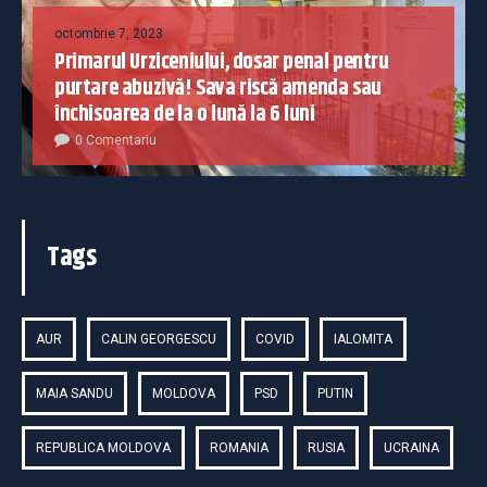
octombrie 7, 2023
Primarul Urziceniului, dosar penal pentru
purtare abuzivă! Sava riscă amenda sau
închisoarea de la o lună la 6 luni
0 Comentariu
Tags
AUR
CALIN GEORGESCU
COVID
IALOMITA
MAIA SANDU
MOLDOVA
PSD
PUTIN
REPUBLICA MOLDOVA
ROMANIA
RUSIA
UCRAINA