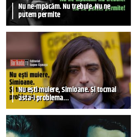
Nu ne-mpăcăm. Nu trebuie. Nu ne
putem permite
Nu ești muiere, Simioane. Și tocmai
asta-i problema…